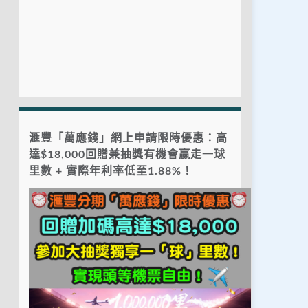
滙豐「萬應錢」網上申請限時優惠：高
達$18,000回贈兼抽獎有機會贏走一球
里數 + 實際年利率低至1.88%！