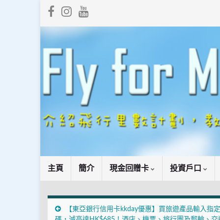
主頁
簡介
現金回贈卡
投資戶口
【東亞銀行信用卡kkday優惠】買旅遊產品輸入指
碼，減高達HK$685！酒店、機票、旅行團及郵輪、交