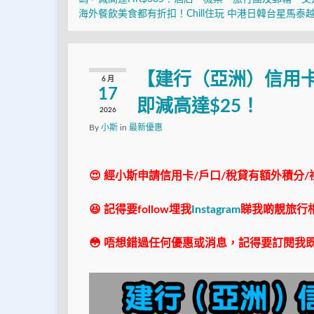
海外餐飲美食都有折扣！Chill住玩 中港日韓台星馬泰
【建行（亞洲）信用卡
6 月
17
即減高達$25！
2026
By
小斯
in
最新優惠
😍 經小斯申請信用卡/戶口/稅貸有額外積分/
😆 記得要follow埋我
Instagram
睇我啲靚旅行
😳 唔想錯過任何優惠或消息，記得要訂閱我既