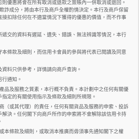
否則優惠將會在所有取消或退款之簽賬內一併取消或退回。
或欺詐成分，將由本行及商戶全權酌情決定。本行及商戶保留
直接扣除任何在不適當情況下獲得的優惠的價值，而不作事
所遞交的資料有遲延、遺失、錯誤、無法辨識等情況，本行
守本條款及細則，而信用卡會員的參與將代表已閱讀及同意
及資料只供參考，詳情請向商戶查詢。
另行通知。
關產品及服務之質素，本行概不負責。本計劃中之任何有關優
戶指定的有關使用指示及條款及細則所規限。
應商（或其代理）的責任，任何有關貨品及服務的申索、投訴
戶解決。任何閣下向商戶所作的申索將不會解除該信用卡持
。
/或本條款及細則，或取消本推廣而毋須事先通知閣下之權