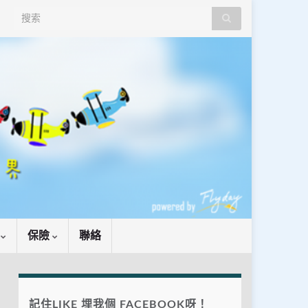
Search for:
識
保險
聯絡
記住LIKE 埋我個 FACEBOOK呀！