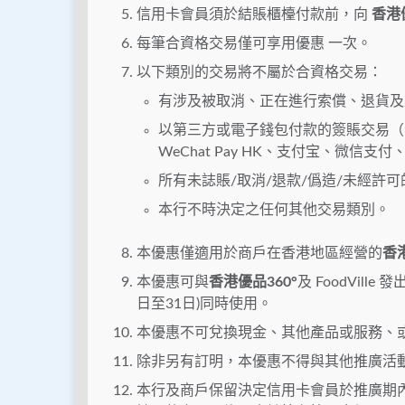
信用卡會員須於結賬櫃檯付款前，向
香港優
每筆合資格交易僅可享用優惠 一次。
以下類別的交易將不屬於合資格交易：
有涉及被取消、正在進行索償、退貨及
以第三方或電子錢包付款的簽賬交易（包括但不限於
WeChat Pay HK、支付宝、微信支付、
所有未誌賬/取消/退款/僞造/未經許
本行不時決定之任何其他交易類別。
本優惠僅適用於商戶在香港地區經營的
香港
本優惠可與
香港優品360°
及 FoodVil
日至31日)同時使用。
本優惠不可兌換現金、其他產品或服務、
除非另有訂明，本優惠不得與其他推廣活
本行及商戶保留決定信用卡會員於推廣期