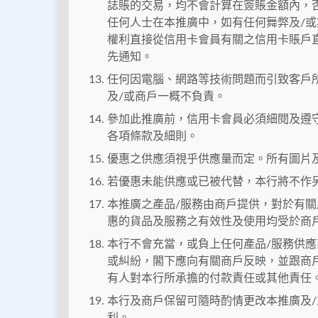
誌賬的交易，均不會計算在簽賬金額內，
任何人士在本推廣中，如有任何舞弊及/
權利直接從信用卡會員有關之信用卡賬戶
先通知。
任何因電腦、網路等技術問題而引致客戶
及/或商戶一概不負責。
參加此推廣前，信用卡會員必須細閱及遵
各項條款及細則。
優惠之供應須視乎供應量而定。所有圖片
若優惠未能供應或已被代替，本行將不作
本推廣之產品/服務由商戶提供，對於有
惠的貨品及服務之有效性及使用均受於商
本行不會充當，或負上任何產品/服務供
或糾紛，閣下應向有關商戶反映，並跟商
有人對本行所承擔的付款責任或其他責任
本行及商戶保留可隨時酌情更改本推廣及