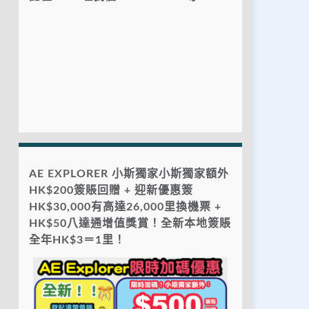
AE EXPLORER 小斯獨家小斯獨家額外
HK$200簽賬回贈 + 迎新優惠簽
HK$30,000有高達26,000里換機票 +
HK$50八達通增值獎賞！全新本地簽賬
全年HK$3＝1里！