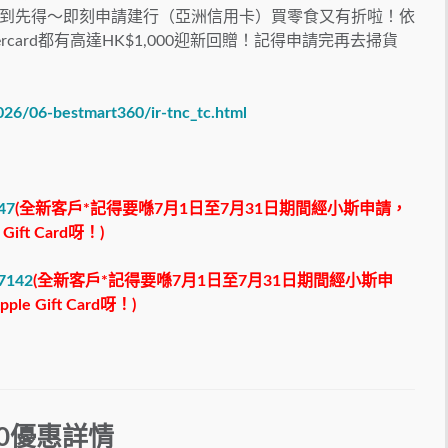
到先得～即刻申請建行（亞洲信用卡）買零食又有折啦！依
astercard都有高達HK$1,000迎新回贈！記得申請完再去掃貨
26/06-bestmart360/ir-tnc_tc.html
247
(
全新客戶
*
記得要喺7
月1
日至7
月
31
日期間經小斯申請，
 Gift Card
呀！
)
97142
(
全新客戶*記得要喺7月1日至7月31日期間經小斯申
 Gift Card呀！)
0優惠詳情