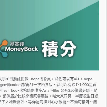
30日前註冊做Chope既會員，除佐可以有400 Chope-
ack網站gen個code出黎再訂一次枱食飯，就可以有額外1,000易賞
iles！book次枱賺到咁多Asia Miles 又有$50優惠券賺，勁
既餐廳，都係屬於比較高級既餐廳黎，啱大家同另一半慶祝生日或
大家可以去睇下人地既食評，等你易啲揀到心水餐廳～不過可惜呀～無