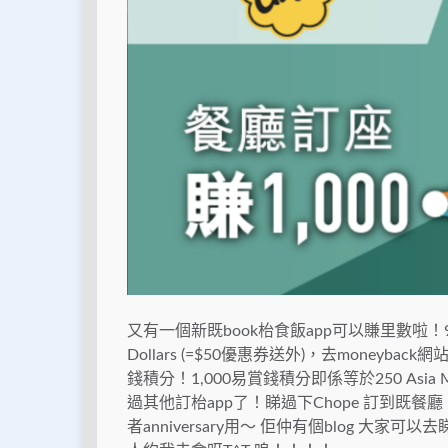
又有一個新既book枱食飯app可以賺里數啦！9月
Dollars (=$50優惠券送外)，去moneyb
錢積分！1,000易賞錢積分即係等於250 Asia M
過其他訂枱app了！睇過下Chope 訂到
者anniversary用～ 佢仲有個blog 