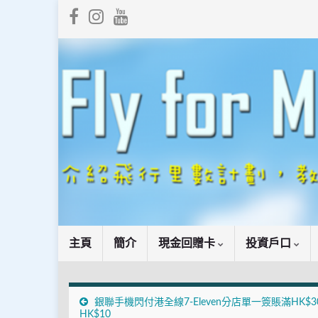
主頁
簡介
現金回贈卡
投資戶口
銀聯手機閃付港全線7-Eleven分店單一簽賬滿HK$3
HK$10