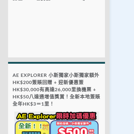
AE EXPLORER 小斯獨家小斯獨家額外
HK$200簽賬回贈 + 迎新優惠簽
HK$30,000有高達26,000里換機票 +
HK$50八達通增值獎賞！全新本地簽賬
全年HK$3＝1里！