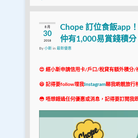
Chope 訂位食飯a
8 月
30
仲有1,000易賞錢積分 (=2
2018
By
小斯
in
最新優惠
😍 經小斯申請信用卡/戶口/稅貸有額外積分/
😆 記得要follow埋我
Instagram
睇我啲靚旅行
😳 唔想錯過任何優惠或消息，記得要訂閱我既