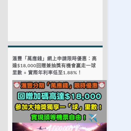
滙豐「萬應錢」網上申請限時優惠：高
達$18,000回贈兼抽獎有機會贏走一球
里數 + 實際年利率低至1.88%！