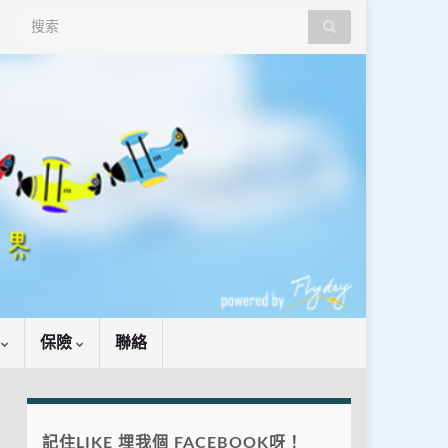
Search for:
識
保險
聯絡
記住LIKE 埋我個 FACEBOOK呀！