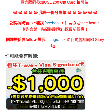
費會藉同參加USD200 Gift Card 抽獎架)
😀 😀 😀 😀 😀 我是一條分隔線 😀 😀 😀 😀 😀 😀
記得同時要like埋我
facebook
，仲要撳埋”see first”，
咁先會第一時間睇到我出既最新優惠！
同埋梗係要follow 埋我
Instagram
，睇我啲靚相同IG Story
啦！
你可能會有興趣:
【恒生Travel+ Visa Signature卡8月小斯加加加碼
優惠❗】新舊客都有❗❗…