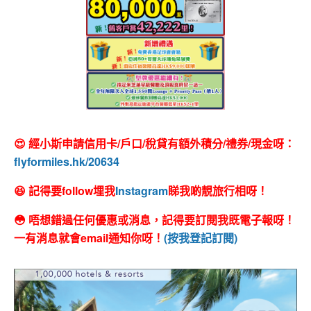
😍 經小斯申請信用卡/戶口/稅貸有額外積分/禮券/現金呀：
flyformiles.hk/20634
😆 記得要follow埋我
Instagram
睇我啲靚旅行相呀！
😳 唔想錯過任何優惠或消息，記得要訂閱我既電子報呀！
一有消息就會email通知你呀！
(按我登記訂閱)