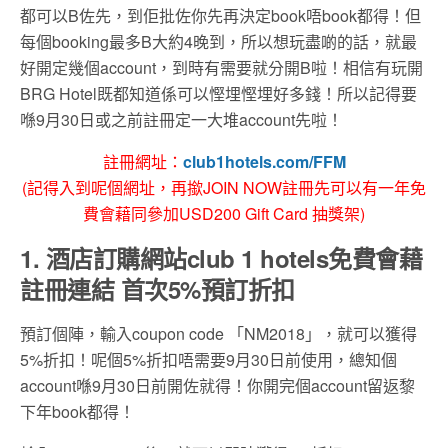
都可以B佐先，到佢批佐你先再決定book唔book都得！但
每個booking最多B大約4晚到，所以想玩盡啲的話，就最
好開定幾個account，到時有需要就分開B啦！相信有玩開
BRG Hotel既都知道係可以慳埋慳埋好多錢！所以記得要
喺9月30日或之前註冊定一大堆account先啦！
註冊網址：
club1hotels.com/FFM
(記得入到呢個網址，再撳JOIN NOW註冊先可以有一年免
費會藉同參加USD200 Gift Card 抽獎架)
1. 酒店訂購網站club 1 hotels免費會藉
註冊連結 首次5%預訂折扣
預訂個陣，輸入coupon code 「NM2018」，就可以獲得
5%折扣！呢個5%折扣唔需要9月30日前使用，總知個
account喺9月30日前開佐就得！你開完個account留返黎
下年book都得！