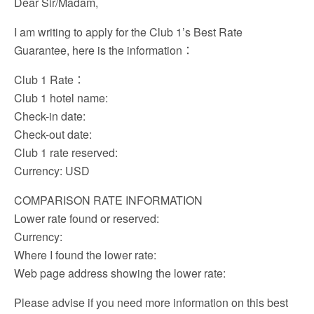
Dear Sir/Madam,
I am writing to apply for the Club 1’s Best Rate
Guarantee, here is the information：
Club 1 Rate：
Club 1 hotel name:
Check-in date:
Check-out date:
Club 1 rate reserved:
Currency: USD
COMPARISON RATE INFORMATION
Lower rate found or reserved:
Currency:
Where I found the lower rate:
Web page address showing the lower rate:
Please advise if you need more information on this best