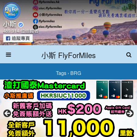
小斯 FlyForMiles
Tags › BRG