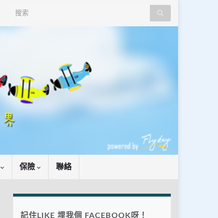
Search for:
識
保險
聯絡
記住LIKE 埋我個 FACEBOOK呀！