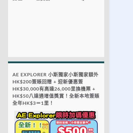
AE EXPLORER 小斯獨家小斯獨家額外
HK$200簽賬回贈 + 迎新優惠簽
HK$30,000有高達26,000里換機票 +
HK$50八達通增值獎賞！全新本地簽賬
全年HK$3＝1里！