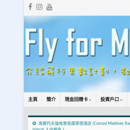
主頁
簡介
現金回贈卡
投資戶口
馬爾代夫倫格里島康萊德酒店 (Conrad Maldives Rang
Island) 入住報告！