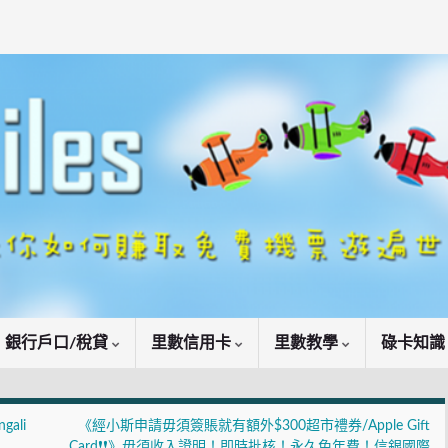
銀行戶口/稅貸
里數信用卡
里數教學
碌卡知
ali
《經小斯申請毋須簽賬就有額外$300超市禮券/Apple Gift
Card❗❗》毋須收入證明！即時批核！永久免年費！信銀國際