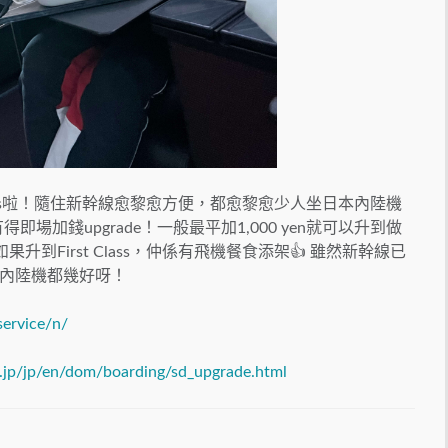
s
啦！隨住新幹線愈黎愈方便，都愈黎愈少人坐日本內陸機
有得即場加錢
upgrade
！一般最平加
1,000 yen
就可以升到做
如果升到
First Class
，仲係有飛機餐食添架
👍
雖然新幹線已
內陸機都幾好呀！
service/n/
o.jp/jp/en/dom/boarding/sd_upgrade.html