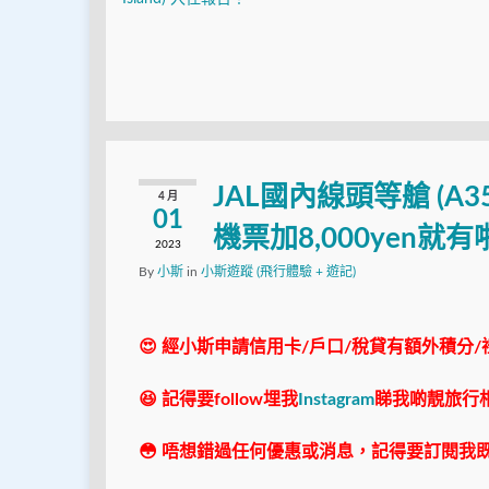
JAL國內線頭等艙 (A
4 月
01
機票加8,000yen就有
2023
By
小斯
in
小斯遊蹤 (飛行體驗 + 遊記)
😍 經小斯申請信用卡/戶口/稅貸有額外積分/
😆 記得要follow埋我
Instagram
睇我啲靚旅行
😳 唔想錯過任何優惠或消息，記得要訂閱我既