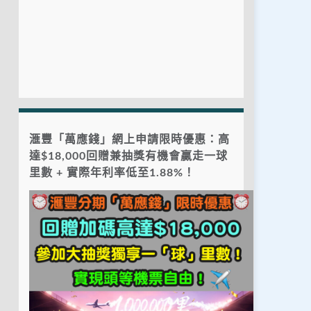
滙豐「萬應錢」網上申請限時優惠：高
達$18,000回贈兼抽獎有機會贏走一球
里數 + 實際年利率低至1.88%！