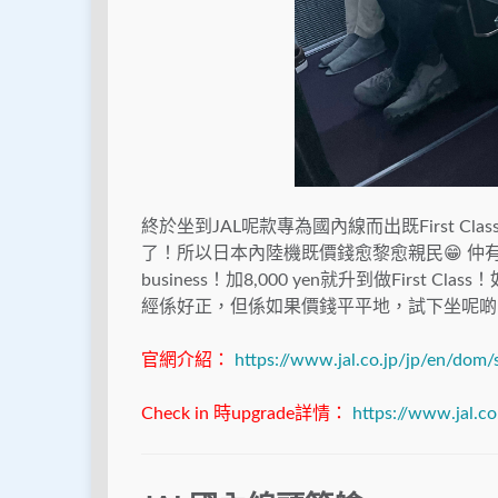
終於坐到
JAL
呢款專為國內線而出既
First Clas
了！所以日本內陸機既價錢愈黎愈親民
😁
仲
business
！加
8,000 yen
就升到做
First Class
！
經係好正，但係如果價錢平平地，試下坐呢啲
官網介紹：
https://www.jal.co.jp/jp/en/dom/
Check in 時upgrade詳情：
https://www.jal.c