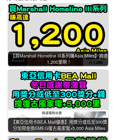
【買Marshall Homeline III系列賺Asia Miles】高達
1,200里啊！
【東亞信用卡BEA Mall優惠】用獎分或低至300獎
分加現金換SMEG復古風家電+5,000 Asia Miles