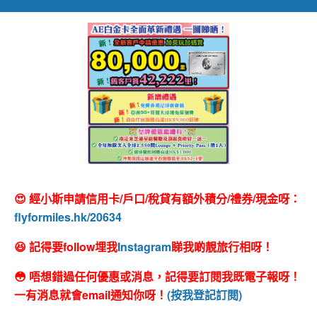
😍 經小斯申請信用卡/戶口/稅貸有額外積分/禮券/現金呀：
flyformiles.hk/20634
😆 記得要follow埋我
Instagram
睇我啲靚旅行相呀！
😳 唔想錯過任何優惠或消息，記得要訂閱我既電子報呀！
一有消息就會email通知你呀！
(按我登記訂閱)