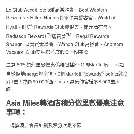
Le Club AccorHotels雅高樂雅會、Best Western
Rewards、Hilton Honors希爾頓榮譽客會、World of
®
Hyatt、IHG
Rewards Club優悅會、開元商祺會、
TM
TM
Radisson Rewards
麗賞會
、Regal Rewards、
Shangri-La貴賓金環會、Wanda Club萬悅會、Anantara
Vacation Club安納塔拉度假會、明宇會
注意:50%額外里數優惠係唔包括SPG同Marriott架！不過
®
自從佢地merge埋之後，3個Marriott Rewards
points就換
到1里！換夠60,000個points，萬豪仲會送多5,000里添
呀！
Asia Miles轉酒店積分做里數優惠注意
事項：
– 轉換酒店會員計劃及積分次數不限