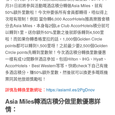
月31日前將參與活動嘅酒店積分轉做Asia Miles，就有
50%額外里數啦！今次仲要係所有會員都轉得，唔似得上
次咁有限制！例如 當你轉6,000 AccorHotels雅高樂雅會積
分去Asia Miles，本身每2個Le Club AccorHotels積分就可
以轉到1里，送你額外50%里數之後就即係轉到4,500里
啦！而如果你轉香格里拉的話，1,000個Golden Circle
points都可以轉到1,500里呀！之前最少要2,500個Golden
Circle points先轉到里數架！今次酒店積分轉換里數優惠
一樣有成12間夥伴酒店參加，包括Hilton、IHG、Hyatt、
AccorHotels、Best Western等等。快啲check下自己有幾
多酒店積分，賺50%額外里數，然後就可以換更多嘅既機
票同其他旅遊獎勵啦！
詳情及轉換里數網址：
https://asiamil.es/2PgDnov
Asia Miles轉酒店積分做里數優惠詳
情：