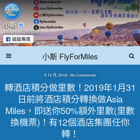
小斯 FlyForMiles
5 12 月, 2018 • No Comments
轉酒店積分做里數！2019年1月31
日前將酒店積分轉換做Asia
Miles，即送你50%額外里數(里數
換機票)！有12個酒店集團任你
轉！