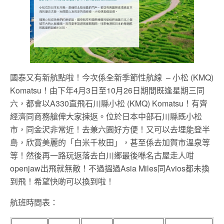
國泰又有新航點啦！今次係全新季節性航線 – 小松 (KMQ)
Komatsu！由下年4月3日至10月26日期間既逢星期三同
六，都會以A330直飛石川縣小松 (KMQ) Komatsu！有齊
經濟同商務艙俾大家揀返。位於日本中部石川縣既小松
市，同金沢非常近！去兼六園好方便！又可以去埋能登半
島，欣賞美麗的「白米千枚田」，甚至係去加賀市溫泉等
等！然後再一路玩返落去白川鄉最後喺名古屋走人咁
openjaw出飛就無敵！不過搵過Asia Miles同Avios都未換
到飛！希望快啲可以換到啦！
航班時間表：