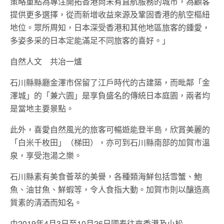
策略重點為專注開拓香港尚未有直航服務的城市，為顧客
提供更多選擇，從而新增收益來源及鞏固香港的航空樞紐
地位。眾所周知，日本深受香港和其他地區旅客的鍾愛，
多姿多采的日本定能滿足不同旅客的喜好。」
自然人文 共冶一爐
石川縣縣廳金澤市保留了江戶時代的古建築，而毗鄰「金
澤城」的「兼六園」是享負盛名的傳統日本庭園，兩者均
是當地主要景點。
此外，喜愛自然風光的旅客可暢遊能登半島，欣賞美麗的
「白米千枚田」（梯田），亦可到石川縣南部的加賀市溫
泉，享受泡湯之樂。
石川縣素有美食薈萃的美譽，各種類海鮮包括雪蟹、鮑
魚、油甘魚、鮮蝦等，令人食指大動。加賀市則以釀造高
質素的清酒而知名。
由2019年4月3日至10月26日國泰往來香港及小松