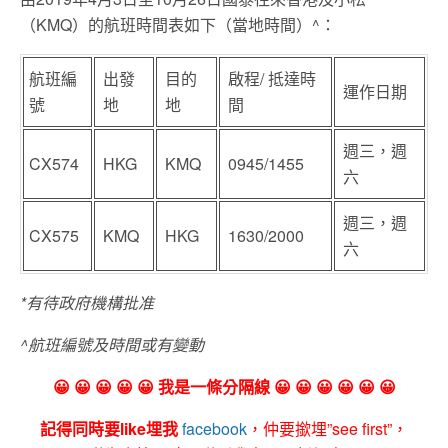
（KMQ）的航班時間表如下（當地時間）^：
航班編
出發
目的
啟程/ 抵達時
運作日期
號
地
地
間
週三，週
CX574
HKG
KMQ
0945/1455
六
週三，週
CX575
KMQ
HKG
1630/2000
六
*
有待政府機構批准
^
航班編號及時間或有變動
😀 😀 😀 😀 😀 我是一條分隔線 😀 😀 😀 😀 😀 😀
記得同時要like埋我
facebook
，仲要撳埋”see first”，