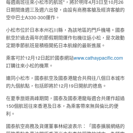
每週兩班往來小松市的航班*，將於明年4月3日至10月26
日期間逢週三及週六出發，由設有商務客艙及經濟客艙的
空中巴士A330-300運作。
小松市位於日本本州石川縣，為該地區的門戶機場。國泰
航空於過去兩年的節假期間運作包機往返小松，是次啟動
定期季節航班是積極開拓日本航線的最新進展。
乘客可於12月12日起於國泰網站
www.cathaypacific.com
訂購往來小松的機票。
連同小松市，國泰航空及國泰港龍合共飛往八個日本城市
的九個航點，包括即將於12月19日開航的德島。
在夏季旅遊高峰期間，國泰及國泰港龍每週合共運作超過
150個航班往來香港及日本，為乘客帶來無與倫比的便
利。
國泰航空商務及貨運董事林紹波表示：「國泰擴展網絡的