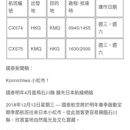
航班編
出發
目的
啟程/ 抵達
運作日期
號
地
地
時
週三，週
CX574
HKG
KMQ
0945/1455
六
週三，週
CX575
KMQ
HKG
1630/2000
六
國泰新聞稿：
Konnichiwa 小松市！
國泰明年4月直飛石川縣 擴充日本航線網絡
2018年12月12日星期三 — 國泰航空將於明年春季啟動定
期季節航班往來日本小松市，從此旅客更容易親臨石川
縣，欣賞當地自然風光及文化寶藏。