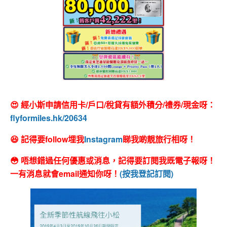
😍 經小斯申請信用卡/戶口/稅貸有額外積分/禮券/現金呀：
flyformiles.hk/20634
😆 記得要follow埋我
Instagram
睇我啲靚旅行相呀！
😳 唔想錯過任何優惠或消息，記得要訂閱我既電子報呀！
一有消息就會email通知你呀！
(按我登記訂閱)