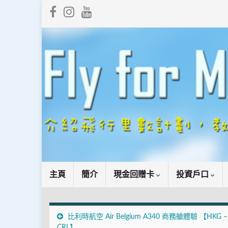
主頁
簡介
現金回贈卡
投資戶口
比利時航空 Air Belgium A340 商務艙體驗 【HKG –
CRL】