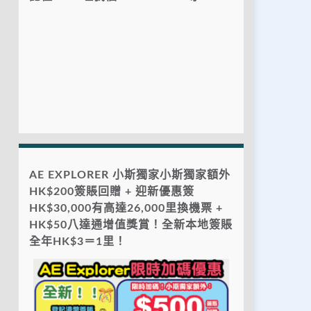
AE EXPLORER 小斯獨家小斯獨家額外
HK$200簽賬回贈 + 迎新優惠簽
HK$30,000有高達26,000里換機票 +
HK$50八達通增值獎賞！全新本地簽賬
全年HK$3＝1里！