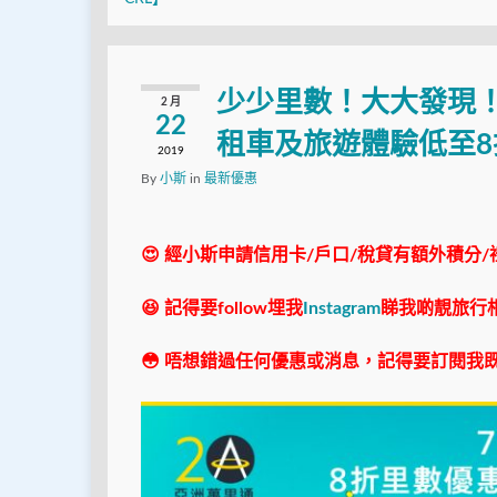
少少里數！大大發現！A
2 月
22
租車及旅遊體驗低至
2019
By
小斯
in
最新優惠
😍 經小斯申請信用卡/戶口/稅貸有額外積分/
😆 記得要follow埋我
Instagram
睇我啲靚旅行
😳 唔想錯過任何優惠或消息，記得要訂閱我既