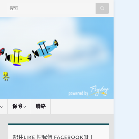
Search for:
識
保險
聯絡
記住LIKE 埋我個 FACEBOOK呀！