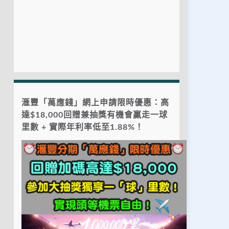
滙豐「萬應錢」網上申請限時優惠：高
達$18,000回贈兼抽獎有機會贏走一球
里數 + 實際年利率低至1.88%！