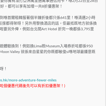
要你擁有渣打亞洲萬里通萬事通信用卡，喺2月22日至28日
都好，都可以享有加埋一共8折優惠架！
到喺首爾租韓服著個半鐘折後都只係641里！喺清邁2小時
係瘋狂揼都得架呀！另外用黎換酒店的話，佢最抵既地方就係換
外俾，例如台北間Art Hotel 折完一晚都係3,795里
驗換到！例如換Lima既Museum入場券折咗都係950
on Valley 就係來自星星的你既都敏俊si喺地球最鍾意既
呀！
les.hk/more-adventure-fewer-miles
拎咗個優惠代碼後先可以有折扣優惠架！)