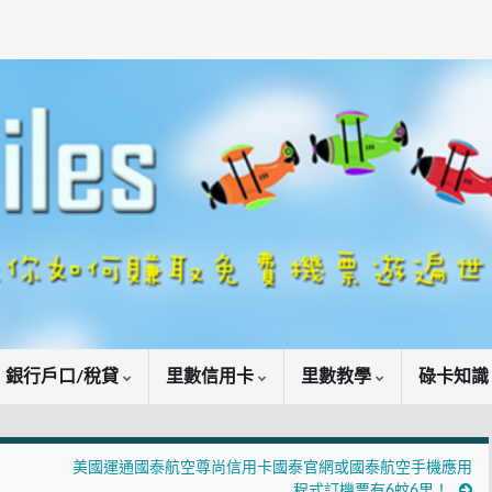
銀行戶口/稅貸
里數信用卡
里數教學
碌卡知
美國運通國泰航空尊尚信用卡國泰官網或國泰航空手機應用
程式訂機票有6蚊6里！