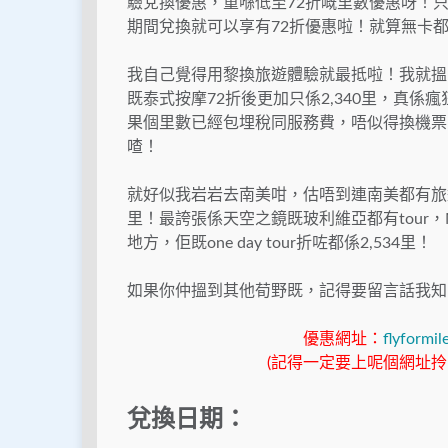
驗兌換優惠，重喺低至72折嘅里數優惠呀！只
期間兌換就可以享有72折優惠啦！就算無卡
我自己覺得用黎換旅遊體驗就最抵啦！我就搵
既泰式按摩72折後更加只係2,340里，真
果個里數已經包埋稅同服務費，唔似得換機票咁要另
喳！
就好似我岩岩去南美咁，估唔到連南美都有旅遊體
里！最誇張係天空之鏡既玻利維亞都有tour，Mo
地方，佢既one day tour折咗都係2,534里！
如果你仲搵到其他荀野既，記得要留言話我知
優惠網址：
flyformi
(記得一定要上呢個網址
兌換日期：