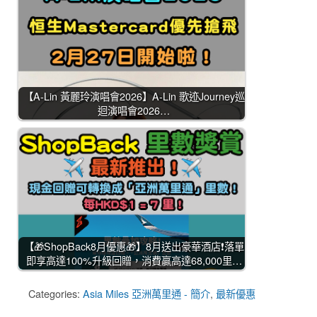
【A-Lin 黃麗玲演唱會2026】A-Lin 歌迹Journey巡
迴演唱會2026…
【🎁ShopBack8月優惠🎁】8月送出豪華酒店❗落單
即享高達100%升級回贈，消費贏高達68,000里…
Categories:
Asia Miles 亞洲萬里通 - 簡介
,
最新優惠