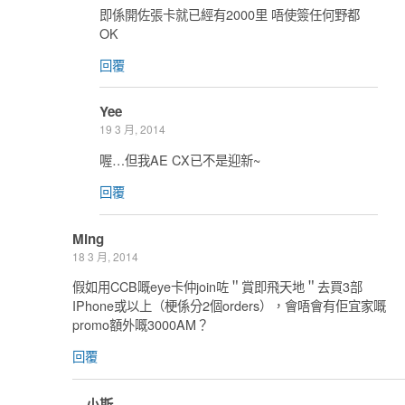
即係開佐張卡就已經有2000里 唔使簽任何野都
OK
回覆
Yee
19 3 月, 2014
喔…但我AE CX已不是迎新~
回覆
Ming
18 3 月, 2014
假如用CCB嘅eye卡仲join咗＂賞即飛天地＂去買3部
IPhone或以上（梗係分2個orders），會唔會有佢宜家嘅
promo額外嘅3000AM？
回覆
小斯