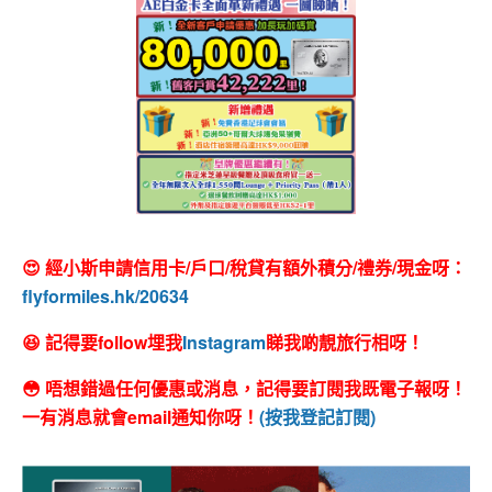
😍 經小斯申請信用卡/戶口/稅貸有額外積分/禮券/現金呀：
flyformiles.hk/20634
😆 記得要follow埋我
Instagram
睇我啲靚旅行相呀！
😳 唔想錯過任何優惠或消息，記得要訂閱我既電子報呀！
一有消息就會email通知你呀！
(按我登記訂閱)