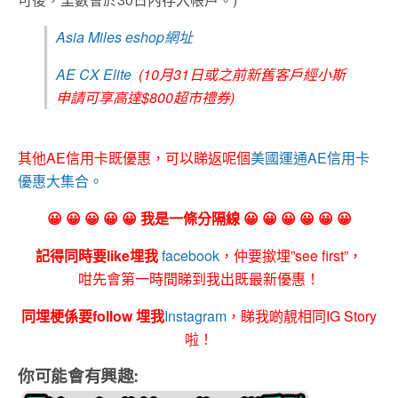
Asia Miles eshop網址
AE CX Elite
(10月31日或之前新舊客戶經小斯
申請可享高達$800超市禮券)
其他AE信用卡既優惠，可以睇返呢個
美國運通AE信用卡
優惠大集合。
😀 😀 😀 😀 😀 我是一條分隔線 😀 😀 😀 😀 😀 😀
記得同時要like埋我
facebook
，仲要撳埋”see first”，
咁先會第一時間睇到我出既最新優惠！
同埋梗係要follow 埋我
Instagram
，睇我啲靚相同IG Story
啦！
你可能會有興趣: