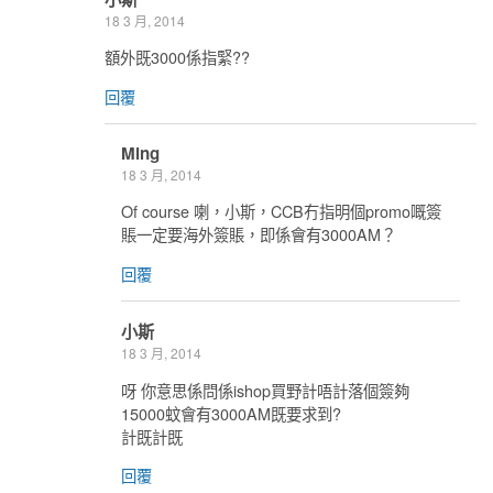
18 3 月, 2014
額外既3000係指緊??
回覆
Ming
18 3 月, 2014
Of course 喇，小斯，CCB冇指明個promo嘅簽
賬一定要海外簽賬，即係會有3000AM？
回覆
小斯
18 3 月, 2014
呀 你意思係問係ishop買野計唔計落個簽夠
15000蚊會有3000AM既要求到?
計既計既
回覆