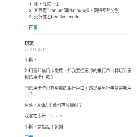
1. 係，除佐一田
2. 其實得Titanium同Platinum揀，兩張都無分別
3. 交行或者bea flyer world
回覆
琪琪
20 9 月, 2014
小斯，
如用富邦信用卡繳費，即我要從富邦的銀行戶口轉賬到富
邦信用卡付款？
開信用卡時已有富邦的銀行戶口，還是要另行申請富邦戶
口？
另外，AM的里數可存放幾耐？
我實在太笨了。。。
小斯，請指點！謝謝