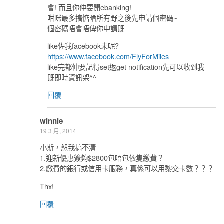
會! 而且你仲要開ebanking!
咁咪最多搞惦晒所有野之後先申請個密碼~
個密碼唔會唔俾你申請既
like佐我facebook未呢?
https://www.facebook.com/FlyForMiles
like完都仲要記得set返get notification先可以收到我
既即時資訊架^^
回覆
winnie
19 3 月, 2014
小斯，恕我搞不清
1.迎新優惠簽夠$2800包唔包依隻繳費？
2.繳費的銀行或信用卡服務，真係可以用黎交卡數？？？
Thx!
回覆