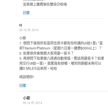
宜家網上繳費無佐雙倍分啦喎
回覆
H
30 12 月, 2014
小斯
1. 想問下係咪所有富邦信用卡都有你所講的(6蚊1里) *富
邦Titanium/Platinum（星期六日單一繳費$300以上）？
2. 如果係你會推薦大家用邊一張卡？
3. 再想問下如果做八達通自動增值，應該用邊張卡？如果
用交行(8蚊一里)，我驚我有排嘟，嘟到到期都未夠可以
攞D MILES出來用。哈哈
唔該哂你!
回覆
小斯
30 12 月, 2014