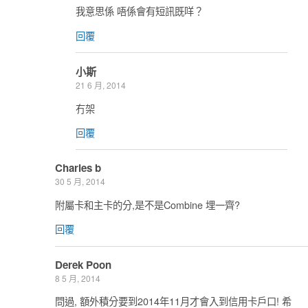
我意思係 唔係會有短訊既咩？
回覆
小斯
21 6 月, 2014
冇架
回覆
Charles b
30 5 月, 2014
附屬卡和主卡的分,是不是Combine 埋一齊?
回覆
Derek Poon
8 5 月, 2014
問過, 額外積分要到2014年11月才會入到信用卡戶口! 希