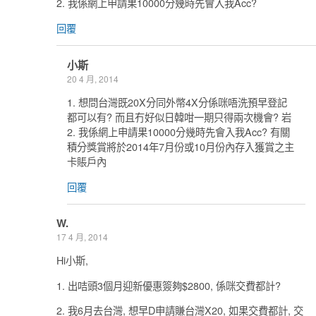
2. 我係網上申請果10000分幾時先會入我Acc?
回覆
小斯
20 4 月, 2014
1. 想問台灣既20X分同外幣4X分係咪唔洗預早登記
都可以有? 而且冇好似日韓咁一期只得兩次機會? 岩
2. 我係網上申請果10000分幾時先會入我Acc? 有關
積分獎賞將於2014年7月份或10月份內存入獲賞之主
卡賬戶內
回覆
W.
17 4 月, 2014
Hi小斯,
1. 出咭頭3個月迎新優惠簽夠$2800, 係咪交費都計?
2. 我6月去台灣, 想早D申請賺台灣X20, 如果交費都計, 交