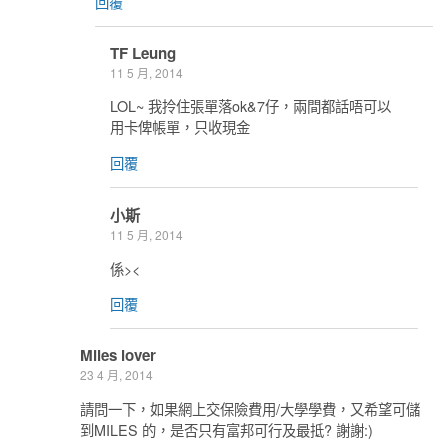
回覆
TF Leung
11 5 月, 2014
LOL~ 我拎住張單落ok&7仔，兩間都話唔可以
用卡俾帳單，只收現金
回覆
小斯
11 5 月, 2014
係><
回覆
Miles lover
23 4 月, 2014
請問一下，如果網上交保險費用/大學學費，又希望可儲
到MILES 的，是否只有富邦可行及最抵? 謝謝:)