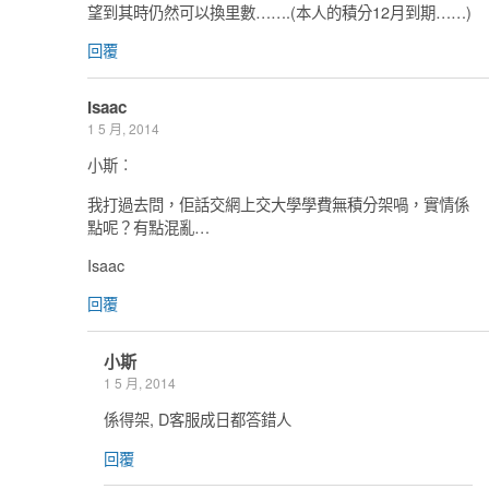
望到其時仍然可以換里數…….(本人的積分12月到期……)
回覆
Isaac
1 5 月, 2014
小斯︰
我打過去問，佢話交網上交大學學費無積分架喎，實情係
點呢？有點混亂…
Isaac
回覆
小斯
1 5 月, 2014
係得架, D客服成日都答錯人
回覆