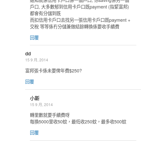
戶口, 大多數郁到信用卡戶口既payment (指緊富邦)
都會有分儲到既
而扣信用卡戶口去找另一張信用卡戶口既payment +
交稅 等等係冇分儲兼做結餘轉換係要收手續費
回覆
dd
15 9 月, 2014
富邦張卡係未要俾年費$250?
回覆
小斯
15 9 月, 2014
轉里數就要手續費呀
每換5000里收50蚊，最低收250蚊，最多收500蚊
回覆