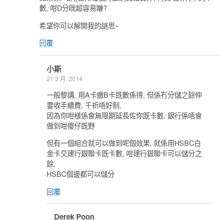
數, 咁D分咪超容易賺?
希望你可以解開我的謎思~
回覆
小斯
21 3 月, 2014
一般黎講, 用A卡繳B卡既數係得, 但係冇分儲之餘仲
要收手續費, 千祈唔好制,
因為你咁樣係會無限期延長佐你既卡數, 銀行係唔會
做到咁傻仔既野
但有一個組合就可以做到呢個效果, 就係用HSBC白
金卡交建行銀聯卡既卡數, 咁建行銀聯卡可以儲分之
餘,
HSBC個邊都可以儲分
回覆
Derek Poon