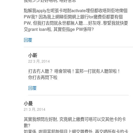
點解我apply左呢張卡咁耐activate埋但都收唔到佢地俾個
PW我? 因為我上網睇佢開網上銀行for繳費佢都要有個
PW, 但我打去問就永世都無人聽….好灰呀..黎緊我就快要
交grant loan啦, 其實佢指ge PW係咩?
回覆
小斯
22 3 月, 2014
打去冇人聽？ 唔會架喎！富邦一打就有人聽架啦！
你打去再問下啦
回覆
小曼
21 3 月, 2014
其實我想問左好耐, 究竟網上繳費可唔可以交其他卡的卡
數?
如果係, 咁用富邦每個月上網交雜費外, 再交哂所有卡的卡