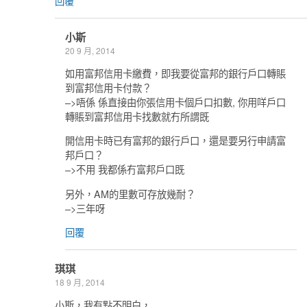
回覆
小斯
20 9 月, 2014
如用富邦信用卡繳費，即我要從富邦的銀行戶口轉賬
到富邦信用卡付款？
–>唔係 係直接由你張信用卡個戶口扣數, 你用咩戶口
轉賬到富邦信用卡找數就冇所謂既
開信用卡時已有富邦的銀行戶口，還是要另行申請富
邦戶口？
–>不用 我都係冇富邦戶口既
另外，AM的里數可存放幾耐？
–>三年呀
回覆
琪琪
18 9 月, 2014
小斯，我有點不明白，