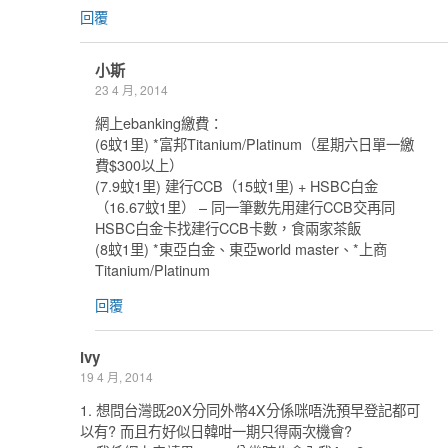
回覆
小斯
23 4 月, 2014
網上ebanking繳費：
(6蚊1里) *富邦Titanium/Platinum（星期六日單一繳
費$300以上）
(7.9蚊1里) 建行CCB（15蚊1里) + HSBC白金
（16.67蚊1里） – 同一筆數先用建行CCB交再同
HSBC白金卡找建行CCB卡數，食兩家茶飯
(8蚊1里) *東亞白金、東亞world master、*上商
Titanium/Platinum
回覆
ivy
19 4 月, 2014
1. 想問台灣既20X分同外幣4X分係咪唔洗預早登記都可
以有? 而且冇好似日韓咁一期只得兩次機會?