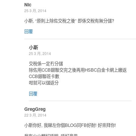
Nic
25 3 月, 2014
小斯, “原則上除佐交稅之後” 即係交稅有無分儲?
回覆
小斯
25 3 月, 2014
交稅係一定冇分儲
除佐用CCB銀聯交完之後再用HSBC白金卡網上繳返
CCB銀聯班卡數
咁就可以儲返分
回覆
GregGreg
22 3 月, 2014
小斯你好, 我睇左你個BLOG同FB好耐! 好崇拜你!
我有少少野好唔明, 唔好意思