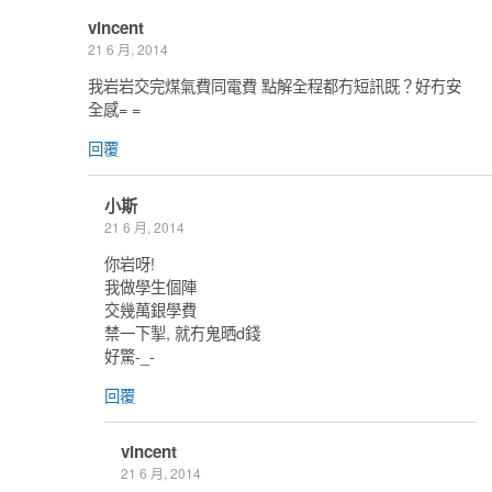
vincent
21 6 月, 2014
我岩岩交完煤氣費同電費 點解全程都冇短訊既？好冇安
全感= =
回覆
小斯
21 6 月, 2014
你岩呀!
我做學生個陣
交幾萬銀學費
禁一下掣, 就冇鬼晒d錢
好驚-_-
回覆
vincent
21 6 月, 2014