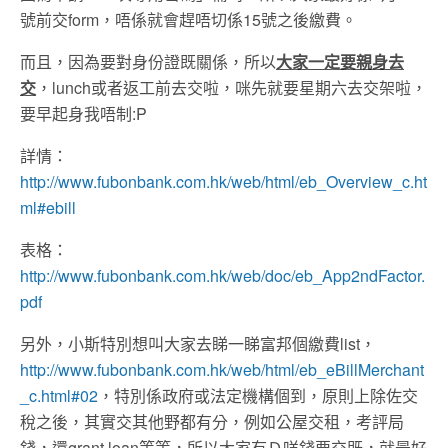
號前交form，唔係就會趕唔切係15號之後繳費。
而且，因為要對身份證既關係，所以
大家一定要親身去
交
，lunch或者返工前去交啦，咪先就要星期六去交架啦，
要早起身我唔制:P
詳情：
http://www.fubonbank.com.hk/web/html/eb_Overview_c.ht
ml#ebill
表格：
http://www.fubonbank.com.hk/web/doc/eb_App2ndFactor.
pdf
另外，小斯特別想叫大家去睇一睇富邦個繳費list，
http://www.fubonbank.com.hk/web/html/eb_eBillMerchant
_c.html#02
，特別係政府或法定機構個到，原則上除佐交
稅之後，其實交其他野都有分，例如公屋交租，考評局
錢，還grant loan等等，所以大家有Ｄ咩錢要交既，就最好