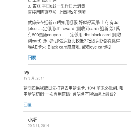
3. 東亞 平日8蚊一里作日常消費
直接用晒東亞啦, 上商得2年期喳
就係差在迎新><唔知用哪張 好似得富邦/上商 有dd
jetso ….定係用citi reward (剛收到card) 迎新 簽1萬
有800惠康coupon ……定係用 dbs black card (剛收
到card) @_@ 那張迎新比較抵? 抵既迎新都真係得
堆AE卡>< Black card麻麻地, 或者eye card啦!
回覆
ivy
19 3 月, 2014
請問如果我聽日先打算去申請張卡, 10/4 前未必批到, 咁
申請唔切個”一次專用密碼” 會唔會冇得做網上繳費?
回覆
小斯
20 3 月, 2014