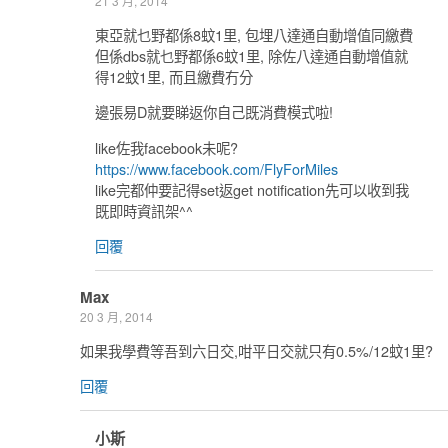
21 3 月, 2014
東亞就乜野都係8蚊1里, 包埋八達通自動增值同繳費
但係dbs就乜野都係6蚊1里, 除佐八達通自動增值就
得12蚊1里, 而且繳費冇分
邊張易D就要睇返你自己既消費模式啦!
like佐我facebook未呢?
https://www.facebook.com/FlyForMiles
like完都仲要記得set返get notification先可以收到我
既即時資訊架^^
回覆
Max
20 3 月, 2014
如果我學費等吾到六日交,咁平日交就只有0.5%/12蚊1里?
回覆
小斯