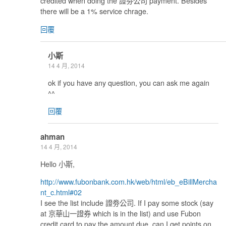
credited when doing the 證劵公司 payment. Besides
there will be a 1% service chrage.
回覆
小斯
14 4 月, 2014
ok if you have any question, you can ask me again
^^
回覆
ahman
14 4 月, 2014
Hello 小斯,
http://www.fubonbank.com.hk/web/html/eb_eBillMercha
nt_c.html#02
I see the list include 證劵公司. If I pay some stock (say
at 京華山一證券 which is in the list) and use Fubon
credit card to pay the amount due, can I get points on