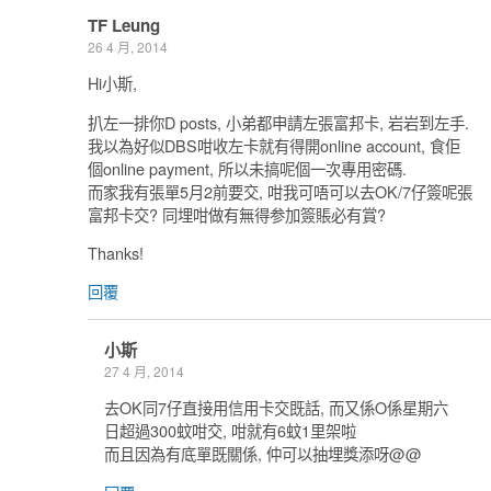
TF Leung
26 4 月, 2014
Hi小斯,
扒左一排你D posts, 小弟都申請左張富邦卡, 岩岩到左手.
我以為好似DBS咁收左卡就有得開online account, 食佢
個online payment, 所以未搞呢個一次專用密碼.
而家我有張單5月2前要交, 咁我可唔可以去OK/7仔簽呢張
富邦卡交? 同埋咁做有無得参加簽賬必有賞?
Thanks!
回覆
小斯
27 4 月, 2014
去OK同7仔直接用信用卡交既話, 而又係O係星期六
日超過300蚊咁交, 咁就有6蚊1里架啦
而且因為有底單既關係, 仲可以抽埋獎添呀@@