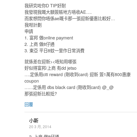
我研究咗你D TIP好耐
我發現我嘅大額簽賬地方唔收AE….
而家想問你唔係ae嘅卡那一張迎新優惠比較好…
我咁計劃
申請
1. 富邦 做online payment
2. 上商 做8仔通
3. 東亞 平日8蚊一里作日常消費
就係差在迎新><唔知用哪張
好似得富邦/上商 有dd jetso
….定係用citi reward (剛收到card) 迎新 簽1萬有800惠康
coupon
……定係用 dbs black card (剛收到card) @_@
那張迎新比較抵?
回覆
小斯
20 3 月, 2014
2. 上商 做8仔通