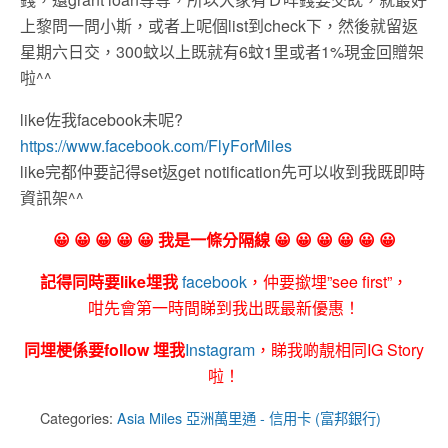
上黎問一問小斯，或者上呢個list到check下，然後就留返
星期六日交，300蚊以上既就有6蚊1里或者1%現金回贈架
啦^^
like佐我facebook未呢?
https://www.facebook.com/FlyForMiles
like完都仲要記得set返get notification先可以收到我既即時
資訊架^^
😀 😀 😀 😀 😀 我是一條分隔線 😀 😀 😀 😀 😀 😀
記得同時要like埋我
facebook
，仲要撳埋”see first”，
咁先會第一時間睇到我出既最新優惠！
同埋梗係要follow 埋我
Instagram
，睇我啲靚相同IG Story
啦！
Categories:
Asia Miles 亞洲萬里通 - 信用卡 (富邦銀行)