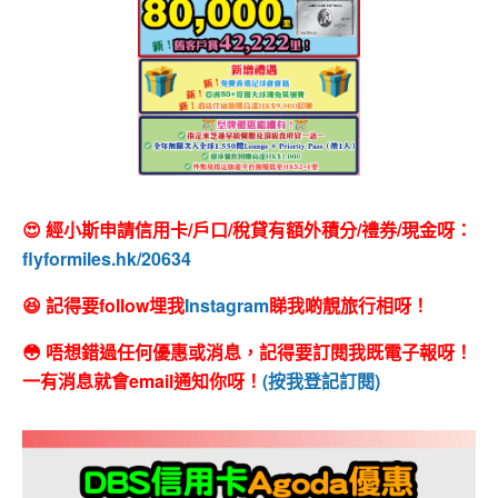
😍 經小斯申請信用卡/戶口/稅貸有額外積分/禮券/現金呀：
flyformiles.hk/20634
😆 記得要follow埋我
Instagram
睇我啲靚旅行相呀！
😳 唔想錯過任何優惠或消息，記得要訂閱我既電子報呀！
一有消息就會email通知你呀！
(按我登記訂閱)