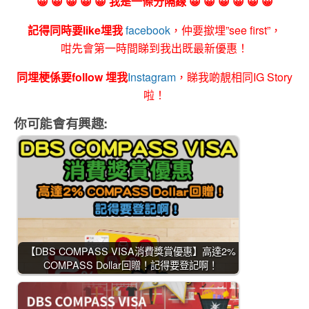
😀 😀 😀 😀 😀 我是一條分隔線 😀 😀 😀 😀 😀 😀
記得同時要like埋我
facebook
，仲要撳埋”see first”，
咁先會第一時間睇到我出既最新優惠！
同埋梗係要follow 埋我
Instagram
，睇我啲靚相同IG Story
啦！
你可能會有興趣:
【DBS COMPASS VISA消費獎賞優惠】高達2%
COMPASS Dollar回贈！記得要登記啊！