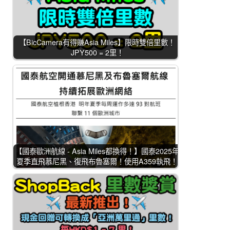
【BicCamera有得賺Asia Miles】限時雙倍里數！
JPY500 = 2里！
【國泰歐洲航線 - Asia Miles都換得！】國泰2025年
夏季直飛慕尼黑、復飛布魯塞爾！使用A359執飛！