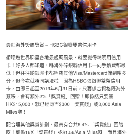
最紅海外簽賬獎賞 – HSBC銀聯雙幣信用卡
想環遊世界睇盡各地最靚既風景，就要識得精明用信用
卡！好多人都知道，喺海外碌銀聯信用卡一向手續費都最
低！但往往啲銀聯卡都唔夠其他Visa/Mastercard儲到咁多
分，但今次就唔同講法啦！因為HSBC張銀聯雙幣信用
卡，由即日起至2019年5月31日前，只要係合資格既海外
簽賬，會有額外2%「獎賞錢」回贈！即係話只要簽
HK$15,000，就已經賺盡$300「獎賞錢」或3,000 Asia
Miles啦！
配合埋其他獎賞計劃，最高有合共6.4% 「獎賞錢」回贈
呀！即係16X「獎賞錢」或$1.56/Asia Miles呀！而且海外