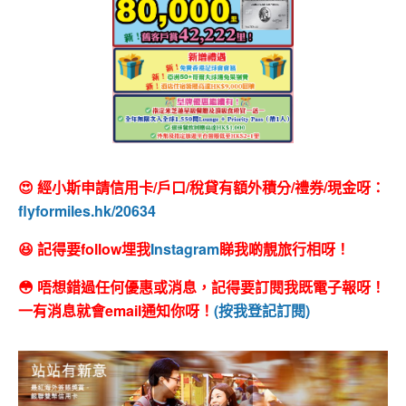
😍 經小斯申請信用卡/戶口/稅貸有額外積分/禮券/現金呀：
flyformiles.hk/20634
😆 記得要follow埋我
Instagram
睇我啲靚旅行相呀！
😳 唔想錯過任何優惠或消息，記得要訂閱我既電子報呀！
一有消息就會email通知你呀！
(按我登記訂閱)