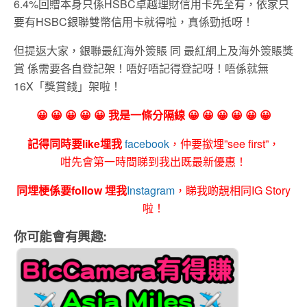
6.4%回贈本身只係HSBC卓越理財信用卡先至有，依家只
要有HSBC銀聯雙幣信用卡就得啦，真係勁抵呀！
但提返大家，銀聯最紅海外簽賬 同 最紅網上及海外簽賬獎
賞 係需要各自登記架！唔好唔記得登記呀！唔係就無
16X「獎賞錢」架啦！
😀 😀 😀 😀 😀 我是一條分隔線 😀 😀 😀 😀 😀 😀
記得同時要like埋我
facebook
，仲要撳埋”see first”，
咁先會第一時間睇到我出既最新優惠！
同埋梗係要follow 埋我
Instagram
，睇我啲靚相同IG Story
啦！
你可能會有興趣: