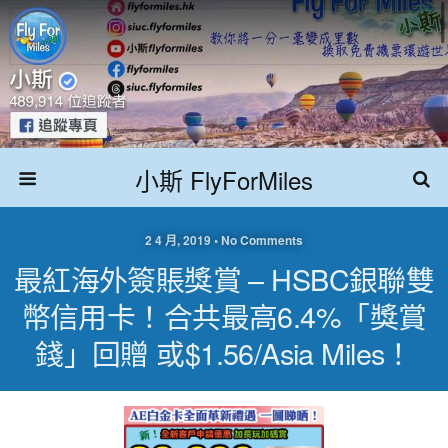
小斯 FlyForMiles
2 4 月, 2019 • No Comments
最紅海外簽賬獎賞 – HSBC銀聯雙
幣信用卡！合共最高6.4%「獎賞
錢」回贈 或$1.56/Asia Miles！