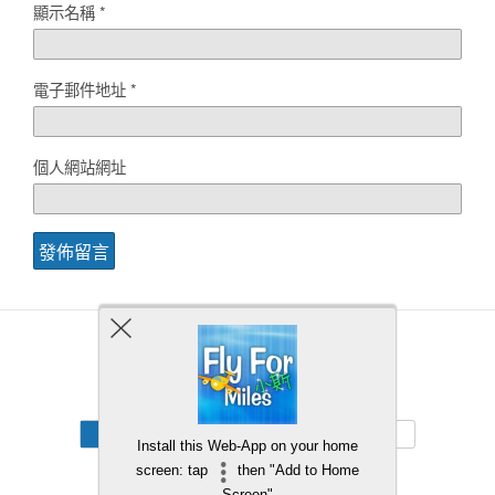
顯示名稱
*
電子郵件地址
*
個人網站網址
Back to top
Mobile
Desktop
Install this Web-App on your home
screen: tap
then "Add to Home
Screen"