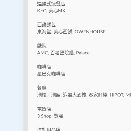
連鎖式快餐店
KFC, 美心MX
西餅麵包
東海堂, 美心西餅, OWENHOUSE
戲院
AMC, 百老匯院綫, Palace
咖啡店
星巴克咖啡店
餐廳
潮樓╱潮館, 迎囍大酒樓, 客家好棧, HIPOT, Mi
電器店
3 Shop, 豐澤
運動用品店