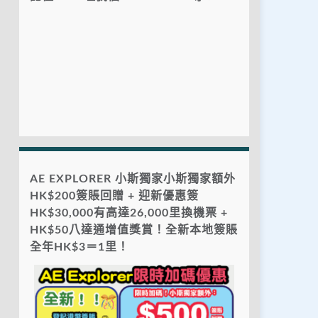
AE EXPLORER 小斯獨家小斯獨家額外
HK$200簽賬回贈 + 迎新優惠簽
HK$30,000有高達26,000里換機票 +
HK$50八達通增值獎賞！全新本地簽賬
全年HK$3＝1里！