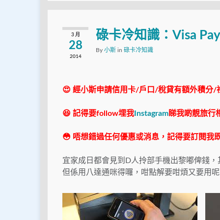
碌卡冷知識：Visa Paywa
3 月
28
By
小斯
in
碌卡冷知識
2014
😍 經小斯申請信用卡/戶口/稅貸有額外積分/
😆 記得要follow埋我
Instagram
睇我啲靚旅行
😳 唔想錯過任何優惠或消息，記得要訂閱我既
宜家成日都會見到D人拎部手機出黎嘟俾錢，其實呢種科技
但係用八達通咪得囉，咁點解要咁煩又要用呢