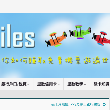
銀行戶口/稅貸
里數信用卡
里數教學
碌卡知
碌卡冷知識: PPS及網上銀行繳費