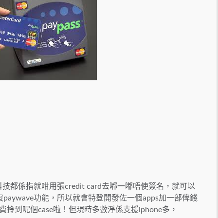
ass呢兩種科技都係指就咁用張credit card去嘟一嘟唔使簽名，就可以
aywave功能，所以就會特登開發佐一個apps加一部俾錢
拎到呢個case啦！但現時多數淨係支援iphone多，