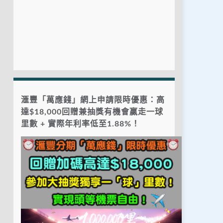
滙豐「萬應錢」網上申請限時優惠：高
達$18,000回贈兼抽獎有機會贏走一球
里數 + 實際年利率低至1.88%！