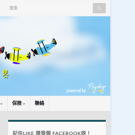
Search for:
識
保險
聯絡
記住LIKE 埋我個 FACEBOOK呀！