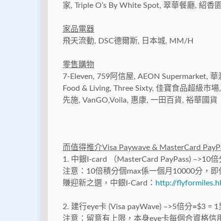
家, Triple O’s By White Spot, 翠華餐廳
家品電器
飛天流動, DSC德爾斯, 日本城, MM/H
零售購物
7-Eleven, 759阿信屋, AEON Supermarket
Food & Living, Three Sixty, 佳寶食品超級市場, Mark
先施, VanGO,Voila, 惠康, 一田百貨, 裕華國貨
而值得推介Visa Paywave & MasterCard Pa
1. 中銀I-card （MasterCard PayPass) –>10
注意：10倍積分個max係一個月10000分，即
賺迎新之選，中銀I-Card：
http://flyformiles
2. 建行eye卡 (Visa payWave) –>5倍分
=
$3 = 
注意：留意有上限，本身eye卡每個合資格信用