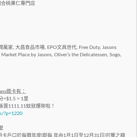
, 紹香園合桃果仁專門店
, 華潤萬家, 大昌食品市場, EPO文具世代, Free Duty, Jasons
et Place by Jasons, Oliver’s the Delicatessen, Sogo,
yPass既卡有：
倍分=$1.5 = 1里
係簽1111.11蚊就爆架啦！
.hk/?p=1220
1里
卡戶口於每曆年度(即每 年由1月1日至12月31日)可獲之額