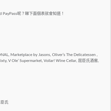
Card PayPass呢？睇下面個表就會知道！
arketplace by Jasons, Oliver’s The Delicatessen ,
y, V Ole’ Supermarket, Voilar! Wine Cellar, 屈臣氏酒窖,
 屈臣氏