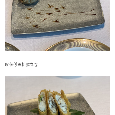
呢個係黑松露春卷