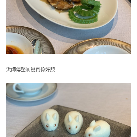
洪師傅整啲餸真係好靚