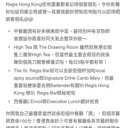
Regis Hong Kong佢地盡量都會記得個客個名，令你有種
好似返到屋企既感覺～其實我都好想知佢地點可以認得晒
啲客個名@@
中餐廳潤有好多精美既中菜，最特別仲有茶勢師
會跟返你既喜好同天氣去整茶你飲～
High Tea 既 The Drawing Room 雖然就無港女個
隻三層架High Tea，但當然最主要去既目的就係
睇佢個馬刀開香檳儀式啦！每日5點半都有架！
The St. Regis Bar就可以去飲佢個杯加咗local
spicy source既Signature Drink Canto Mary，但最
重要就梗係要去問Bartender有關St Regis Hong
Kong 喺St. Regis Bar既秘密啦
西餐廳L’Envol既Executive Lunch都好抵食
你問我自己最鍾意當然就係佢個中餐廳「潤」，佢個茶藝
師真係100分！香港真係好少可會有餐廳係有茶藝師幫你