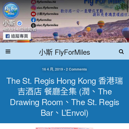
小斯 FlyForMiles
16 4 月, 2019 • 2 Comments
The St. Regis Hong Kong 香港瑞
吉酒店 餐廳全集 (潤、The
Drawing Room、The St. Regis
Bar、L’Envol)