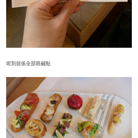
呢到就係全部既鹹點