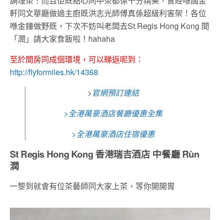
調埋茶！而且佢既點心同中茶都係十分精美，曾經喺國金
軒同文華廳做過主廚既洪志光師傅真係超級利害架！各位
喺金鐘做野既，下次不妨叫老闆去St Regis Hong Kong 間
「潤」請大家食飯啦！hahaha
至於間房同成個環境，可以睇返呢到：
http://flyformiles.hk/14368
>
官網預訂連結
>全港萬豪酒店餐廳優惠全集
>全港萬豪酒店住宿優惠
St Regis Hong Kong 香港瑞吉酒店 中餐廳 Rùn
潤
一黎到就會有位茶藝師同大家上茶，等你開開胃