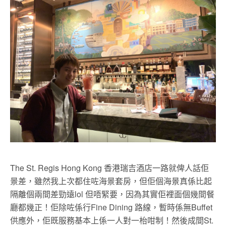
The St. Regis Hong Kong 香港瑞吉酒店一路就俾人話佢
景差，雖然我上次都住咗海景套房，但佢個海景真係比起
隔離個兩間差勁遠lol 但唔緊要，因為其實佢裡面個幾間餐
廳都幾正！佢除咗係行Fine Dining 路線，暫時係無Buffet
供應外，佢既服務基本上係一人對一枱咁制！然後成間St.