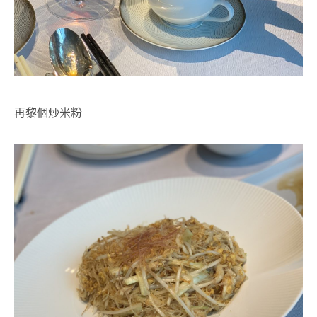
再黎個炒米粉