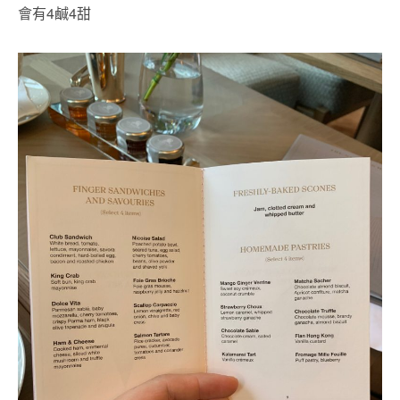
會有4鹹4甜