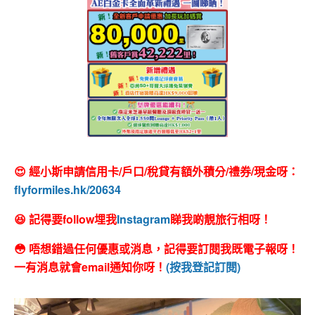
😍 經小斯申請信用卡/戶口/稅貸有額外積分/禮券/現金呀：
flyformiles.hk/20634
😆 記得要follow埋我
Instagram
睇我啲靚旅行相呀！
😳 唔想錯過任何優惠或消息，記得要訂閱我既電子報呀！
一有消息就會email通知你呀！
(按我登記訂閱)