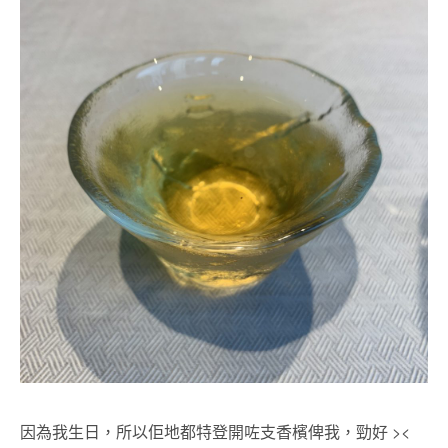
因為我生日，所以佢地都特登開咗支香檳俾我，勁好 ><