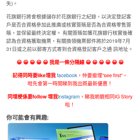
失)。
花旗銀行將會根據儲存於花旗銀行之紀錄，以決定登記客
戶是否合資格參加此推廣或核實簽賬是否為合資格零售簽
賬，並保留最終決定權。 有關簽賬如獲花旗銀行核實後確
認為合資格獲取機票，有關換領機票郵件將於2019年7月
31日或之前以郵寄方式寄到合資格登記客戶之通 訊地址。
😀 😀 😀 😀 😀 我是一條分隔線 😀 😀 😀 😀 😀 😀
記得同時要like埋我
facebook
，仲要撳埋”see first”，
咁先會第一時間睇到我出既最新優惠！
同埋梗係要follow 埋我
Instagram
，睇我啲靚相同IG Story
啦！
你可能會有興趣: