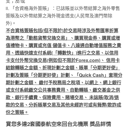
支；及/或
ii. 「合資格海外簽賬」：已誌賬並以外幣結算之海外零售
簽賬及以外幣結算之海外現金透支(人民幣及澳門幣除
外)。
不合資格簽賬包括(但不限於)於交易時涉及外幣匯率折算
為港幣之「動態貨幣兌換交易」、購買現金券、購買或增
值禮物卡、購買或充值 儲值卡、八達通自動增值服務之費
用、透過快速支付系統(「轉數快」)進行之交易、以信用
卡支付外幣兌換交易(例如但不限於Forex.com)、 信用卡
結餘轉賬之金額、折現計劃之金額、賬單「分期更好使」
計劃及簽賬「分期更好使」計劃、「Quick Cash」套現分
期計劃之金額、 繳付予稅務局之稅項、以網上、網上銀行
或支付系統繳交公共事務費用、自動轉賬、繳交基金之供
款、銀行手續費、保險費用、賭場交易、 未誌賬/取消/退
款的交易、分拆賬單交易及其他未經許可或有舞弊/欺詐成
份之簽賬。
賞您多達2套國泰航空來回台北機票 獎品詳情