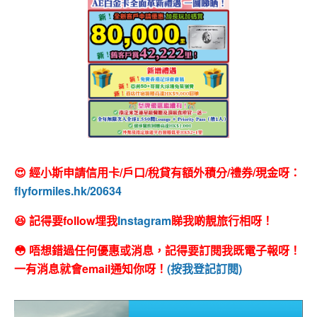
😍 經小斯申請信用卡/戶口/稅貸有額外積分/禮券/現金呀：
flyformiles.hk/20634
😆 記得要follow埋我
Instagram
睇我啲靚旅行相呀！
😳 唔想錯過任何優惠或消息，記得要訂閱我既電子報呀！
一有消息就會email通知你呀！
(按我登記訂閱)