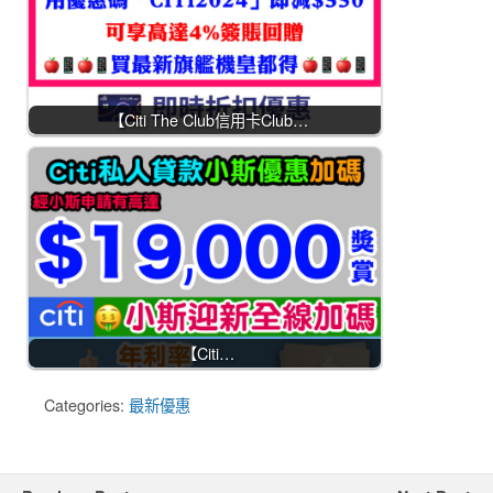
【Citi The Club信用卡Club…
【Citi…
Categories:
最新優惠