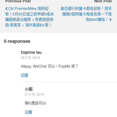
Previous Post
Next Post
Citi PremierMiles 限時迎
東亞銀行附屬卡都有迎新！用手
新！5月30日或之前申請0成本
機開3張附屬卡每張各簽一下就
賺國泰曼谷機票 + 免費旅遊保
有$600賺啦！
險/貴賓室 + 海外高達$3/里！
6 responses
Daphne lau
26 5 月, 2019
Alipay, WeChat 可以，PayMe 呢？
回覆
小斯
27 5 月, 2019
睇tc應該可以
回覆