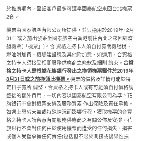
於推廣期內，登記客戶最多可獲享國泰航空來回台北機票
2套。
機票由國泰航空有限公司所提供，並只適用於2019年12月
31日或之前出發乘坐國泰航空由香港前往台北之來回經濟
艙機票(「機票」)。合 資格之持卡人須自付有關機場稅、
燃油附加費、機場建設稅及其他附加費，如適用，合資格
之持卡人須接受相關服務供應商之條款及細則 約束。
合資
格之持卡人需根據花旗銀行發出之換領機票郵件於2019年
8月31日或之前換領此機票。
機票的價格及詳情可能於特
定日子有所 調整，合資格之持卡人或有可能須自付價格調
整後的額外費用，一切內容以國泰航空有限公司為準。花
旗銀行不會對機票安排及服務質素 作出保險及責任承擔。
如遇上惡劣天氣或特殊情況而影響行程，獲取機票的合資
格之持卡人請留意有關服務供應商之有關公佈及安排。花
旗銀行不會對任何由於使用機票而遭受的任何損失、損害
或個人受傷承擔任何責任(包括但不限於間接或後果性損