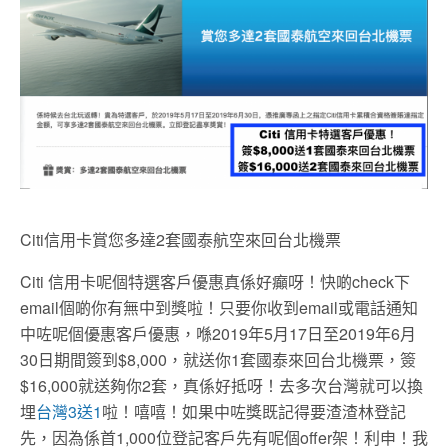
Citi信用卡賞您多達2套國泰航空來回台北機票
Citi 信用卡呢個特選客戶優惠真係好癲呀！快啲check下
email個啲你有無中到獎啦！只要你收到email或電話通知
中咗呢個優惠客戶優惠，喺2019年5月17日至2019年6月
30日期間簽到$8,000，就送你1套國泰來回台北機票，簽
$16,000就送夠你2套，真係好抵呀！去多次台灣就可以換
埋
台灣3送1
啦！嘻嘻！如果中咗獎既記得要渣渣林登記
先，因為係首1,000位登記客戶先有呢個offer架！利申！我