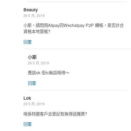
Beauty
26 5 月, 2019
小斯，請問用Alipay同Wechatpay P2P 轉帳，是否計合
資格本地簽帳?
回覆
小斯
26 5 月, 2019
應該ok 佢tc無話唔得～
回覆
Lok
23 5 月, 2019
唔係特選客戶去登記有無得送機票?
回覆