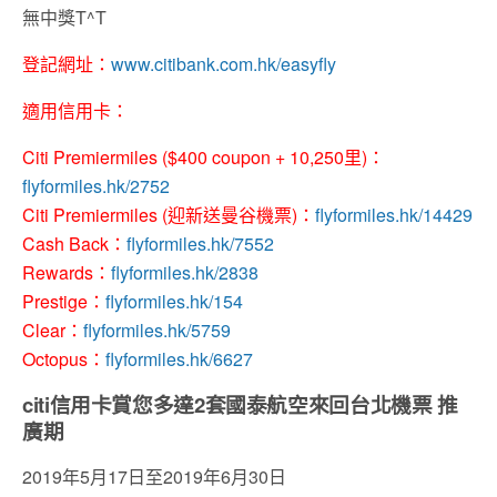
無中獎T^T
登記網址：
www.citibank.com.hk/easyfly
適用信用卡：
Citi Premiermiles ($400 coupon + 10,250里)：
flyformiles.hk/2752
Citi Premiermiles (迎新送曼谷機票)：
flyformiles.hk/14429
Cash Back：
flyformiles.hk/7552
Rewards：
flyformiles.hk/2838
Prestige：
flyformiles.hk/154
Clear：
flyformiles.hk/5759
Octopus：
flyformiles.hk/6627
citi信用卡賞您多達2套國泰航空來回台北機票 推
廣期
2019年5月17日至2019年6月30日