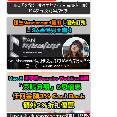
HSBC「獎賞錢」兌換里數 Asia Miles優惠！額外
10%獎賞 及 可延續里數！
恒生Mastercard信用卡優先訂購LISA香港見面會門
票｜《LISA Fan Meetup in…
【Mox X 婚享會Bespoke Wedding優惠】「簽賬分