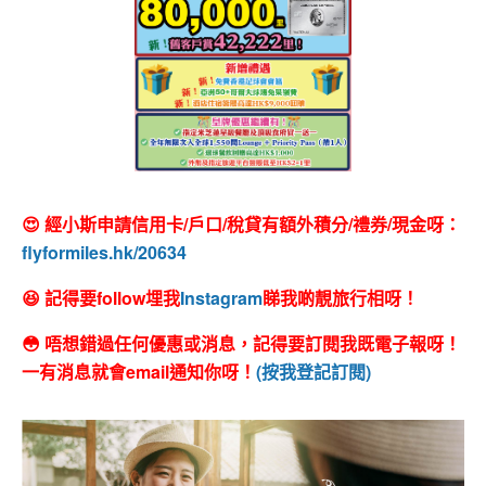
😍 經小斯申請信用卡/戶口/稅貸有額外積分/禮券/現金呀：
flyformiles.hk/20634
😆 記得要follow埋我
Instagram
睇我啲靚旅行相呀！
😳 唔想錯過任何優惠或消息，記得要訂閱我既電子報呀！
一有消息就會email通知你呀！
(按我登記訂閱)