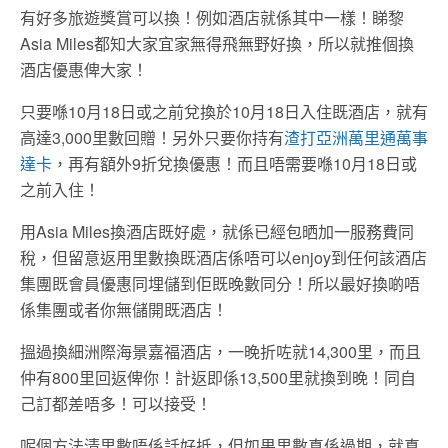
有好多旅遊獎賞可以換！例如酒店就係其中一樣！睇黎
Asia Miles都知大家宜家無得飛無野好換，所以就推個換
酒店優惠俾大家！
只要喺10月18日或之前兌換於10月18日入住既酒店，就有
高達3,000里數回贈！另外只要你持有
渣打亞洲萬里通萬事
達卡
，再有額外9折兌換優惠！而且唔需要喺10月18日或
之前入住！
用Asia Miles換酒店既好處，就係已經包晒加一服務費同
稅，但留意返用里數換既酒店係唔可以enjoy到任何該酒店
集團既會員優惠同埋儲到佢既晚數同分！所以最好換啲唔
係集團或者你無儲開既酒店！
搵過換細洲際海景嘉福酒店，一晚折咗就14,300里，而且
仲有800里回返俾你！計返即係13,500里就換到晚！同自
己訂都差唔多！可以接受！
呢個方法清里數唔係話好抵，但如果里數真係過期，就真