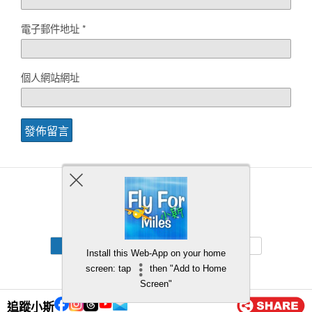
電子郵件地址
*
個人網站網址
Back to top
Mobile
Desktop
Install this Web-App on your home
screen: tap
then "Add to Home
Screen"
追蹤小斯