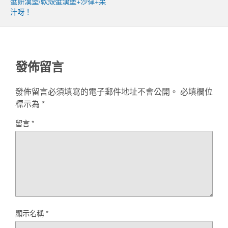
蟹餅漢堡/軟殻蟹漢堡+沙律+果
汁呀！
發佈留言
發佈留言必須填寫的電子郵件地址不會公開。
必填欄位
標示為
*
留言
*
顯示名稱
*