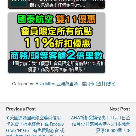
期」0息優惠！任何金額3%…
【國泰航空雙11優惠】會員限定所有航點11%折扣
優惠！商務/頭等客艙2倍里數！
Categories:
Asia Miles 亞洲萬里通 - 信用卡 (渣打銀行)
Previous Post
Next Post
美國運通國泰航空尊尚信用
ANA折扣兌換優惠！11月1日至
卡免費「近水樓台」或 Root98
12月17日來回香港<->日本機票
Grab 'n' Go！有免費點心食 或
只係16,000里！