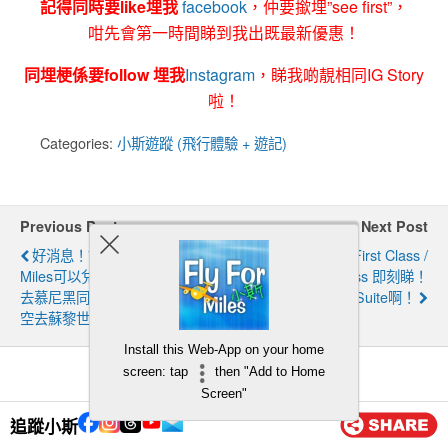
記得同時要like埋我
facebook
，仲要撳埋”see first”，
咁先會第一時間睇到我出既最新優惠！
同埋梗係要follow 埋我
Instagram
，睇我啲靚相同IG Story
啦！
Categories:
小斯遊蹤 (飛行體驗 + 遊記)
Previous Post
Next Post
好消息！7月17日開始用Asia
ANA新777-300 First Class /
Miles可以兌換香港出發坐漢莎
Business Suite Class 即刻睇！
去慕尼黑同法蘭克福/坐瑞士航
有啲似Qatar個Q Suite啊！
空去蘇黎世嘅航班啦！
Install this Web-App on your home
screen: tap
then "Add to Home
Screen"
發佈留言
追蹤小斯