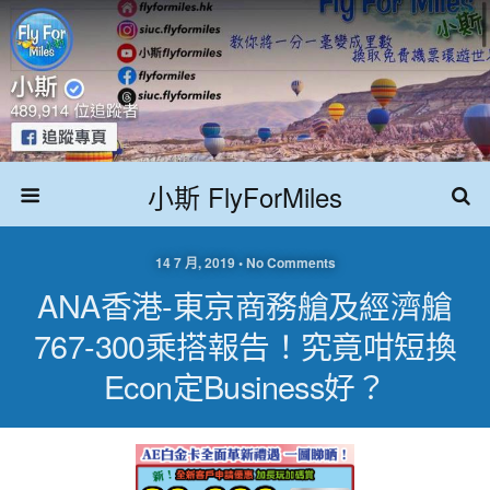
小斯 FlyForMiles
14 7 月, 2019 • No Comments
ANA香港-東京商務艙及經濟艙
767-300乘搭報告！究竟咁短換
Econ定Business好？