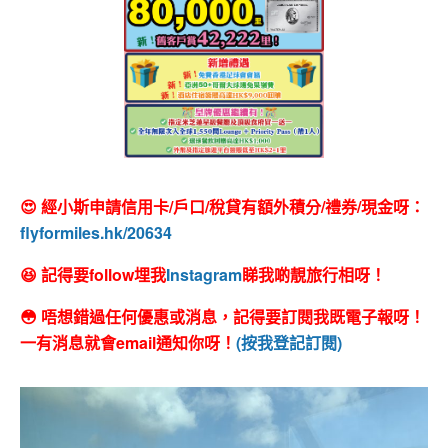
😍 經小斯申請信用卡/戶口/稅貸有額外積分/禮券/現金呀：
flyformiles.hk/20634
😆 記得要follow埋我
Instagram
睇我啲靚旅行相呀！
😳 唔想錯過任何優惠或消息，記得要訂閱我既電子報呀！
一有消息就會email通知你呀！
(按我登記訂閱)