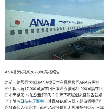
ANA香港-東京767-300乘搭報告
之前一路都同大家講ANA換日本有幾易換同ANA有幾好
坐！但究竟17,000里換來回日本經濟艙同34,000里換來回
日本商務艙，換邊樣好啲呢？你睇下我呢個乘搭報告就知
了！除咗
日航有牙醫櫈
，其實ANA都有既，即係個種唔可
以訓直個人個隻櫈，而ANA就多數用呢隻櫈黎飛香港-日本