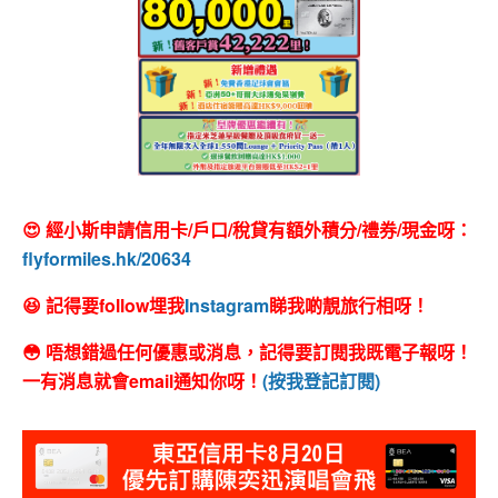
😍 經小斯申請信用卡/戶口/稅貸有額外積分/禮券/現金呀：
flyformiles.hk/20634
😆 記得要follow埋我
Instagram
睇我啲靚旅行相呀！
😳 唔想錯過任何優惠或消息，記得要訂閱我既電子報呀！
一有消息就會email通知你呀！
(按我登記訂閱)