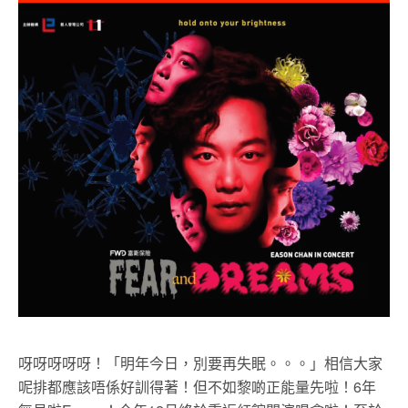
呀呀呀呀呀！「明年今日，別要再失眠。。。」相信大家
呢排都應該唔係好訓得著！但不如黎啲正能量先啦！6年