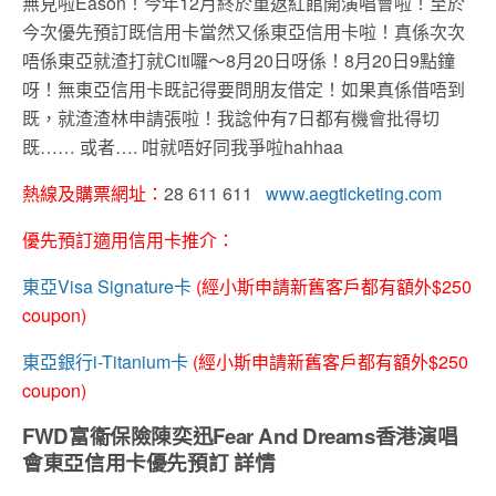
無見啦Eason！今年12月終於重返紅館開演唱會啦！至於
今次優先預訂既信用卡當然又係東亞信用卡啦！真係次次
唔係東亞就渣打就Citi囉～8月20日呀係！8月20日9點鐘
呀！無東亞信用卡既記得要問朋友借定！如果真係借唔到
既，就渣渣林申請張啦！我諗仲有7日都有機會批得切
既…… 或者…. 咁就唔好同我爭啦hahhaa
熱線及購票網址：
28 611 611
www.aegticketing.com
優先預訂適用信用卡推介：
東亞Visa Signature卡
(經小斯申請新舊客戶都有額外$250
coupon)
東亞銀行i-Titanium卡
(經小斯申請新舊客戶都有額外$250
coupon)
FWD富衞保險陳奕迅Fear And Dreams香港演唱
會東亞信用卡優先預訂 詳情