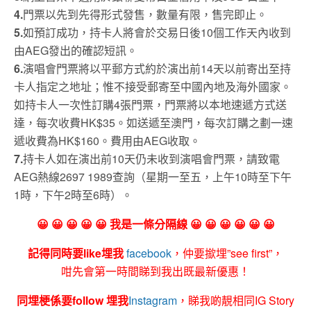
4.
門票以先到先得形式發售，數量有限，售完即止。
5.
如預訂成功，持卡人將會於交易日後10個工作天內收到
由AEG發出的確認短訊。
6.
演唱會門票將以平郵方式約於演出前14天以前寄出至持
卡人指定之地址；惟不接受郵寄至中國內地及海外國家。
如持卡人一次性訂購4張門票，門票將以本地速遞方式送
達，每次收費HK$35。如送遞至澳門，每次訂購之劃一速
遞收費為HK$160。費用由AEG收取。
7.
持卡人如在演出前10天仍未收到演唱會門票，請致電
AEG熱線2697 1989查詢（星期一至五，上午10時至下午
1時，下午2時至6時）。
😀 😀 😀 😀 😀 我是一條分隔線 😀 😀 😀 😀 😀 😀
記得同時要like埋我
facebook
，仲要撳埋”see first”，
咁先會第一時間睇到我出既最新優惠！
同埋梗係要follow 埋我
Instagram
，睇我啲靚相同IG Story