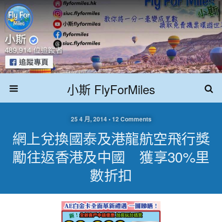
小斯 FlyForMiles
25 4 月, 2014 • 12 Comments
網上兌換國泰及港龍航空飛行獎
勵往返香港及中國 獲享30%里
數折扣