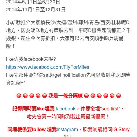
2014年5月1日至6月30日
2014年11月1日至12月31日
小斯就推介大家換長沙/大連/溫州/鄭州/青島/西安/桂林呢D
地方，因為呢D地方冇廉航去到，平時D機票起碼都正２千
幾銀，趁住今次有折扣，大家可以去西安順手睇兵馬俑
啦！
like佐我facebook未呢?
https://www.facebook.com/FlyForMiles
like完都仲要記得set返get notification先可以收到我既即時
資訊架^^
😀 😀 😀 😀 😀 我是一條分隔線 😀 😀 😀 😀 😀 😀
記得同時要like埋我
facebook
，仲要撳埋”see first”，
咁先會第一時間睇到我出既最新優惠！
同埋梗係要follow 埋我
Instagram
，睇我啲靚相同IG Story