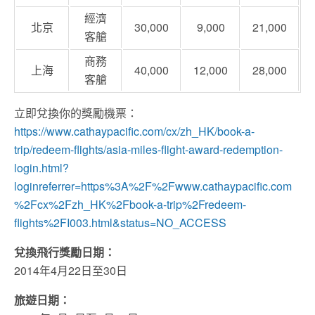
經濟
北京
30,000
9,000
21,000
客艙
商務
上海
40,000
12,000
28,000
客艙
立即兌換你的獎勵機票：
https://www.cathaypacific.com/cx/zh_HK/book-a-
trip/redeem-flights/asia-miles-flight-award-redemption-
login.html?
loginreferrer=https%3A%2F%2Fwww.cathaypacific.com
%2Fcx%2Fzh_HK%2Fbook-a-trip%2Fredeem-
flights%2FI003.html&status=NO_ACCESS
兌換飛行獎勵日期：
2014年4月22日至30日
旅遊日期：