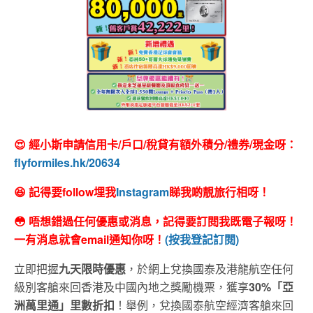
😍 經小斯申請信用卡/戶口/稅貸有額外積分/禮券/現金呀：
flyformiles.hk/20634
😆 記得要follow埋我
Instagram
睇我啲靚旅行相呀！
😳 唔想錯過任何優惠或消息，記得要訂閱我既電子報呀！
一有消息就會email通知你呀！
(按我登記訂閱)
立即把握
九天限時優惠
，於網上兌換國泰及港龍航空任何
級別客艙來回香港及中國內地之獎勵機票，獲享
30%「亞
洲萬里通」里數折扣
！舉例，兌換國泰航空經濟客艙來回