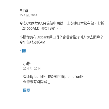
Ming
25 4 月, 2014
今次CX同埋KA只係做中國缐，上次連日本都有做，七折
（21000AM）去CTS勁正。
小斯你有冇Citibank戶口呀？會唔會推介叫人走去開戶？
今年佢哋又送AM，
回覆
小斯
25 4 月, 2014
有shity bank呀, 我都知呢個promotion呀
但仲未有時間寫-_-
回覆