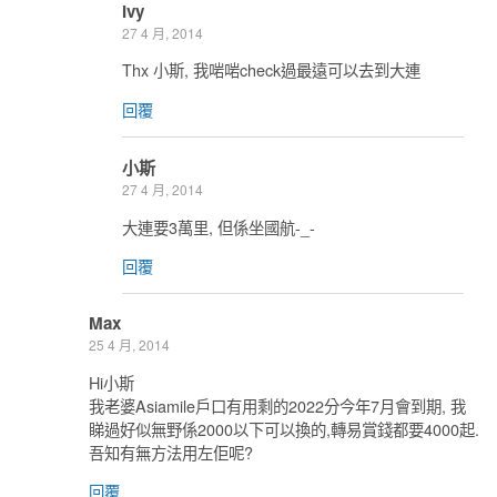
Ivy
27 4 月, 2014
Thx 小斯, 我啱啱check過最遠可以去到大連
回覆
小斯
27 4 月, 2014
大連要3萬里, 但係坐國航-_-
回覆
Max
25 4 月, 2014
Hi小斯
我老婆Asiamile戶口有用剩的2022分今年7月會到期, 我
睇過好似無野係2000以下可以換的,轉易賞錢都要4000起.
吾知有無方法用左佢呢?
回覆