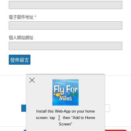
電子郵件地址
*
個人網站網址
Back to top
Mobile
Desktop
Install this Web-App on your home
screen: tap
then "Add to Home
Screen"