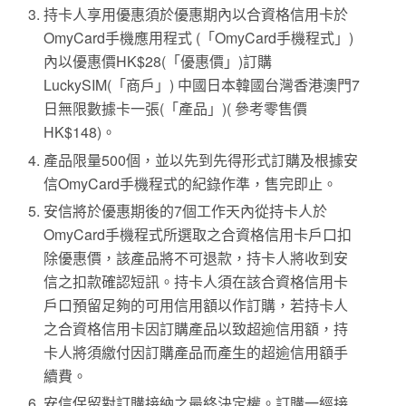
持卡人享用優惠須於優惠期內以合資格信用卡於
OmyCard手機應用程式 (「OmyCard手機程式」)
內以優惠價HK$28(「優惠價」)訂購
LuckySIM(「商戶」) 中國日本韓國台灣香港澳門7
日無限數據卡一張(「產品」)( 參考零售價
HK$148)。
產品限量500個，並以先到先得形式訂購及根據安
信OmyCard手機程式的紀錄作準，售完即止。
安信將於優惠期後的7個工作天內從持卡人於
OmyCard手機程式所選取之合資格信用卡戶口扣
除優惠價，該產品將不可退款，持卡人將收到安
信之扣款確認短訊。持卡人須在該合資格信用卡
戶口預留足夠的可用信用額以作訂購，若持卡人
之合資格信用卡因訂購產品以致超逾信用額，持
卡人將須繳付因訂購產品而產生的超逾信用額手
續費。
安信保留對訂購接納之最終決定權。訂購一經接