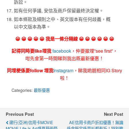
訴訟。
如有任何爭議, 安信及商戶保留最終決定權。
如本條款及細則之中、英文版本有任何歧義，概
以中文版本為準。
😀 😀 😀 😀 😀 我是一條分隔線 😀 😀 😀 😀 😀 😀
記得同時要like埋我
facebook
，仲要撳埋”see first”，
咁先會第一時間睇到我出既最新優惠！
同埋梗係要follow 埋我
Instagram
，睇我啲靚相同IG Story
啦！
Categories:
最新優惠
Previous Post
Next Post
建行(亞洲)信用卡MOViE
AE信用卡商戶折扣優惠！無論
MOViE Life Is Art盛夏藝術祭
係食飯定係買衫都有折！特別推