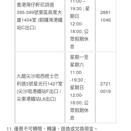
11:00 –
香港灣仔軒尼詩道
19:30 ; 星
395-399號東區商業大
2881
期日
廈1404室 (銅鑼灣港鐵
1046
12:00-
站C出口)
18:00; 公
眾假期休
息
星期一至
星期六
11:00
九龍尖沙咀西梳士巴
-19:30 ;
利道3號星光行1427室
2721
星期日
(尖沙咀港鐵站F出口 /
0019
12:00-
尖東港鐵站L6出口)
18:00; 公
眾假期休
息
優惠不可轉贈、轉讓、退換或兌換現金。