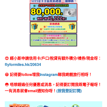
😍 經小斯申請信用卡/戶口/稅貸有額外積分/禮券/現金呀：
flyformiles.hk/20634
😆 記得要follow埋我
Instagram
睇我啲靚旅行相呀！
😳 唔想錯過任何優惠或消息，記得要訂閱我既電子報呀！
一有消息就會email通知你呀！
(按我登記訂閱)