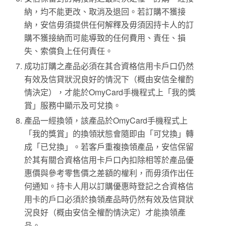
納，均不能更改、取消及退回。若訂購不獲接
納，安信毋須提供任何解釋及毋須因持卡人的訂
購不獲接納而可能導致的任何費用、責任、損
失、索償負上任何責任。
成功訂購之產品必須在其合資格信用卡戶口仍然
有效及信貸狀況良好的情況下（概由安信全權酌
情決定），才能於OmyCard手機程式上「我的獎
賞」服務中顯示及可兌換。
產品一經換領，該產品於OmyCard手機程式上
「我的獎賞」的換領狀態會隨即由「可兌換」轉
成「已兌換」。若客戶重複換領產品，安信保留
於其有關合資格信用卡戶口內扣除相等於產品優
惠價與參考零售價之差額的權利，而毋須作出任
何通知。持卡人用以訂購優惠時登記之合資格信
用卡的戶口必須於換領產品時仍然有效及信貸狀
況良好（概由安信全權酌情決定）才能換領產
品。