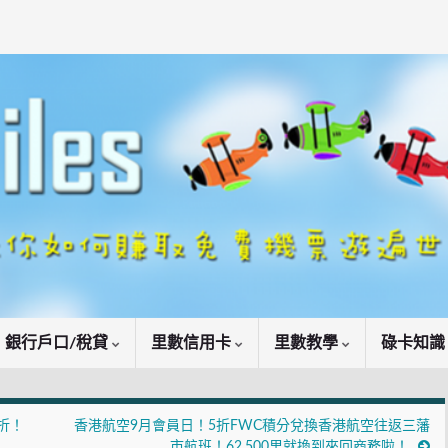
銀行戶口/稅貸
里數信用卡
里數教學
碌卡知
折！
香港航空9月會員日！5折FWC積分兌換香港航空往返三藩
市航班！62,500里就換到來回商務啦！