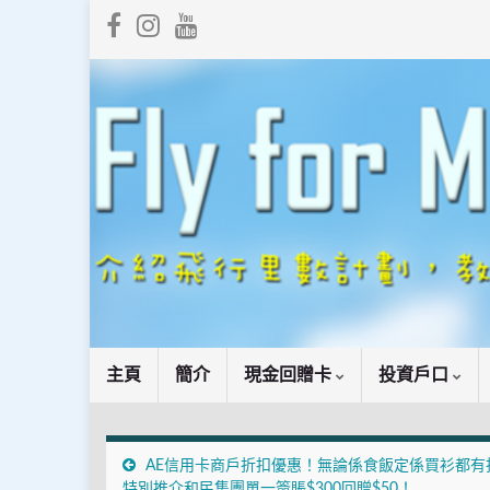
主頁
簡介
現金回贈卡
投資戶口
AE信用卡商戶折扣優惠！無論係食飯定係買衫都有
特別推介和民集團單一簽賬$300回贈$50！