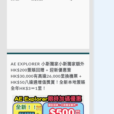
AE EXPLORER 小斯獨家小斯獨家額外
HK$200簽賬回贈 + 迎新優惠簽
HK$30,000有高達26,000里換機票 +
HK$50八達通增值獎賞！全新本地簽賬
全年HK$3＝1里！