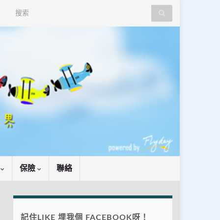
Search for:
識
保險
聯絡
記住LIKE 埋我個 FACEBOOK呀！