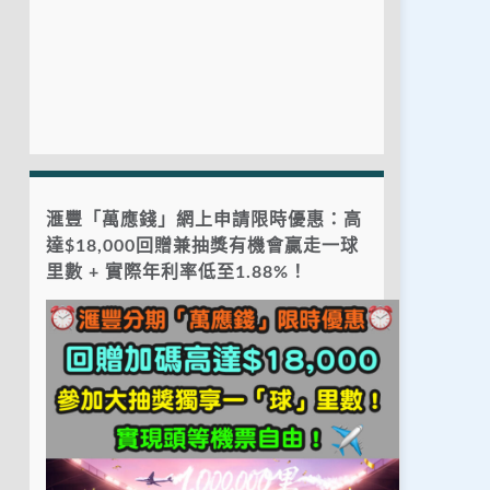
滙豐「萬應錢」網上申請限時優惠：高
達$18,000回贈兼抽獎有機會贏走一球
里數 + 實際年利率低至1.88%！