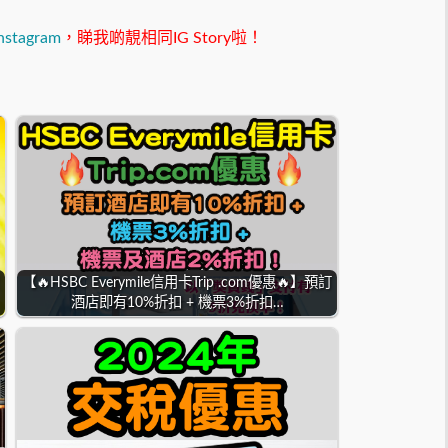
nstagram
，睇我啲靚相同IG Story啦！
【🔥HSBC Everymile信用卡Trip .com優惠🔥】預訂
酒店即有10%折扣 + 機票3%折扣…