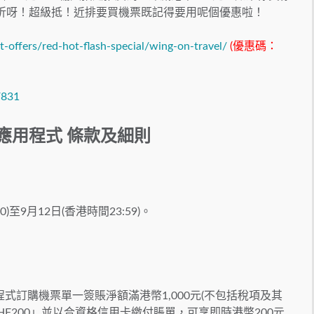
有8折呀！超級抵！近排要買機票既記得要用呢個優惠啦！
t-offers/red-hot-flash-special/wing-on-travel/
(優惠碼：
k/831
機應用程式 條款及細則
)至9月12日(香港時間23:59)。
式訂購機票單一簽賬淨額滿港幣1,000元(不包括稅項及其
F200」並以合資格信用卡繳付賬單，可享即時港幣200元