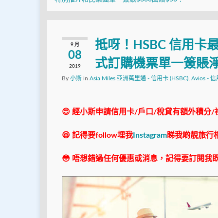
抵呀！HSBC 信用
9 月
08
式訂購機票單一簽賬淨額
2019
By
小斯
in
Asia Miles 亞洲萬里通 - 信用卡 (HSBC)
,
Avios - 
😍 經小斯申請信用卡/戶口/稅貸有額外積分/
😆 記得要follow埋我
Instagram
睇我啲靚旅行
😳 唔想錯過任何優惠或消息，記得要訂閱我既