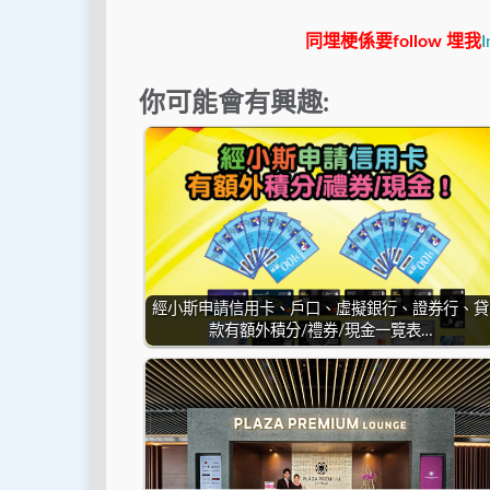
同埋梗係要follow 埋我
I
你可能會有興趣:
經小斯申請信用卡、戶口、虛擬銀行、證券行、貸
款有額外積分/禮券/現金一覽表…