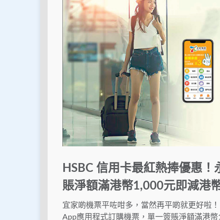
HSBC 信用卡最紅熱捧優惠
賬淨額滿港幣1,000元即減港幣
宜家啲機票平咗咁多，當然再平啲就更好啦！由
App應用程式訂購機票，單一簽賬淨額滿港幣1