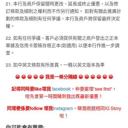
21. 本行及商戶保留隨時更改、延長或終止優惠，以及修
訂條款及細則之權利而不作另行通知。 如對有關此推廣計
劃的條款及細則有任何爭議，本行及商戶將保留最終決定
權。
22. 如有任何爭議，客戶必須提供有關之商戶發出之正本
單據及信用卡簽賬存根正本(如適用) 以便本行作進一步調
查。
23. 如中英文條款有所差異，一概以英文版本為準
😀 😀 😀 😀 😀 我是一條分隔線 😀 😀 😀 😀 😀 😀
記得同時要like埋我
facebook
，仲要撳埋”see first”，
咁先會第一時間睇到我出既最新優惠！
同埋梗係要follow 埋我
Instagram
，睇我啲靚相同IG Story
啦！
你可能會有興趣: