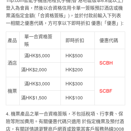
Trip.com智能手機應用程式手機(香 港地區版本6.8或以上)
登入為會員，然後以合資格信用卡單一簽賬預訂酒店或機
票滿指定金額(「合資格簽賬」)，並於付款前輸入下列表
一相關之優惠代碼，方可享以下即時折扣 優惠(「優惠」):
單一合資格簽
產品
即時折扣
優惠代碼
賬
滿HK$5,000
HK$500
酒店
SCBH
滿HK$2,000
HK$200
滿HK$3,000
HK$300
機票
SCBF
滿HK$1,500
HK$100
4. 機票產品之單一合資格簽賬，不包括稅項、行李費、保
險等附加費用。有關優惠代碼只適用 於指定機票及預付酒
店，有關詳情請瀏覽商戶網頁或致電其客戶服務熱線3008