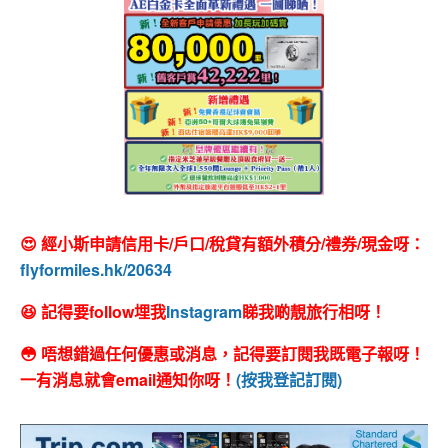
😍 經小斯申請信用卡/戶口/稅貸有額外積分/禮券/現金呀：
flyformiles.hk/20634
😆 記得要follow埋我
Instagram
睇我啲靚旅行相呀！
😳 唔想錯過任何優惠或消息，記得要訂閱我既電子報呀！
一有消息就會email通知你呀！
(按我登記訂閱)