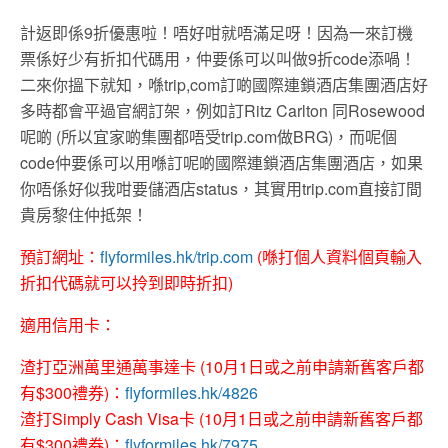
計返即係9折優惠啦！唔好咁就唔滿足呀！因為一來訂機
票係好少有折扣代碼用，仲要係可以叫做9折code添喎！
二來你搵下就知，喺trip,com訂啲國際連鎖酒店集團酒店好
多時都會平過官網訂架，例如訂Ritz Carlton 同Rosewood
呢啲 (所以宜家啲集團都唔受trip.com做BRG)，而呢個
code仲要係可以用喺訂呢啲國際連鎖酒店集團酒店，如果
你唔係好似我咁要儲酒店status，其實用trip.com直接訂間
貴房黎住仲抵架！
預訂網址：
flyformiles.hk/trip.com
(喺打個人資料個頁輸入
折扣代碼就可以拎到即時折扣)
適用信用卡：
渣打亞洲萬里通萬事達卡 (10月1日或之前申請新舊客戶都
有$300禮券)：
flyformiles.hk/4826
渣打Simply Cash Visa卡 (10月1日或之前申請新舊客戶都
有$300禮券)：
flyformiles.hk/7975