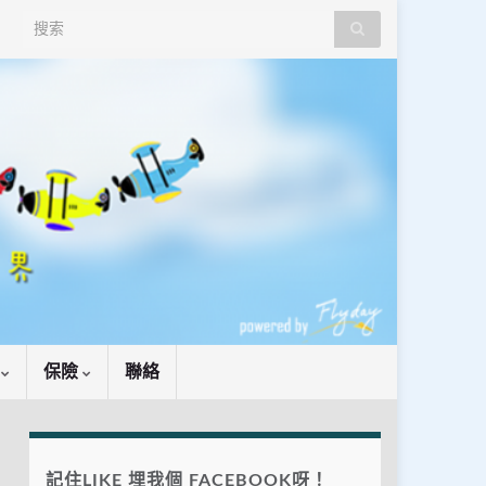
Search for:
識
保險
聯絡
記住LIKE 埋我個 FACEBOOK呀！