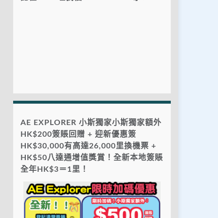
AE EXPLORER 小斯獨家小斯獨家額外
HK$200簽賬回贈 + 迎新優惠簽
HK$30,000有高達26,000里換機票 +
HK$50八達通增值獎賞！全新本地簽賬
全年HK$3＝1里！