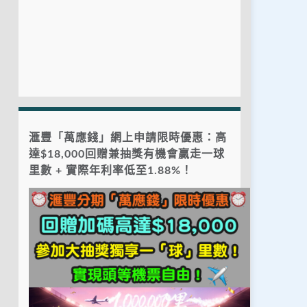
滙豐「萬應錢」網上申請限時優惠：高
達$18,000回贈兼抽獎有機會贏走一球
里數 + 實際年利率低至1.88%！