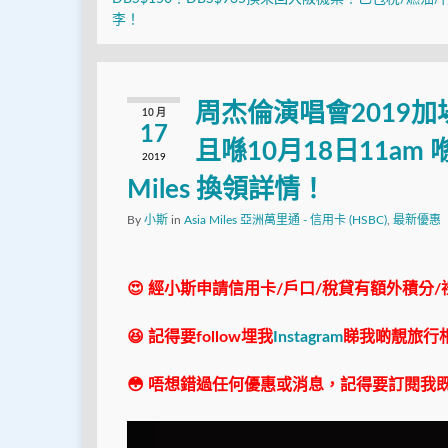
李！
周杰倫演唱會2019加
10 月
17
且喺10月18日11am 
2019
Miles 換領詳情！
By
小斯
in
Asia Miles 亞洲萬里通 - 信用卡 (HSBC)
,
最新優惠
😍 經小斯申請信用卡/戶口/稅貸有額外積分/
😆 記得要follow埋我
Instagram
睇我啲靚旅行
😳 唔想錯過任何優惠或消息，記得要訂閱我既