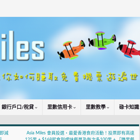
銀行戶口/稅貸
里數信用卡
里數教學
碌卡知
產品即減
Asia Miles 會員投選・最愛香港食府活動！投票即有高達
行
125里 + $168起食到嚐味餐單及每次多100里 + 「賺里餐