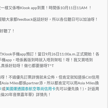
又係喺Klook app到賣！時間係10月11日11AM ！
經驗大家都feedback返話好好，所以各位聽日可以加油呀！
好聽了！
Klook手機app預訂！當日9月26日11:00a.m.正式開始！各
Klook手機app，唔係舊版到時就入唔到架啦！呀！我又買唔到
香港人真係好攰呀！做乜都要搶呀T^T
情呀！不過優先訂票詳情就未公佈，但肯定就知道係Citi信用
ia Miles都係partner添，所以都肯定可以用Asia Miles換
卡
或
美國運通國泰航空尊尚信用卡
先可以優先換！)，計返周
杰倫20年音樂嘉年華》詳情先！