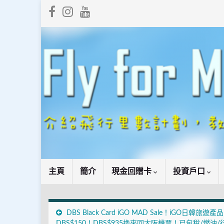
主頁
簡介
現金回贈卡
投資戶口
DBS Black Card iGO MAD Sale！iGO日韓旅遊
DBS$150！DBS$935換來回大阪機票！已包稅/燃油/