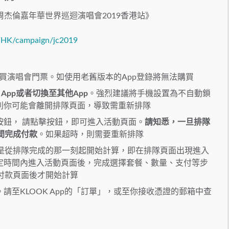
周杰倫嘉年華世界巡迴演唱會2019香港站》
-HK/campaign/jc2019
以購買演唱會門票。如使用老舊版本的App登錄將無法購買
App或者切換至其他App
。強烈建議將手機設置為不自動鎖
則你可能會離開排隊頁面，導致需重新排隊
按鈕， 請點擊按鈕，即可進入活動頁面。
請知悉，一旦排隊
間完成付款
。如果超時，則需要重新排隊
，是從排隊完成的那一刻起開始計算，即在排隊頁面出現進入
定時間內進入活動頁面後，完成選擇套餐、數量、支付等步
付款頁面後才開始計算
請至KLOOK App的「訂單」，或至你接收憑證的郵箱中查