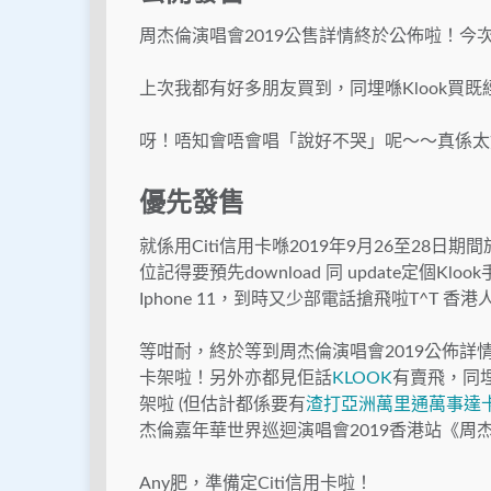
周杰倫演唱會2019公售詳情終於公佈啦！今次一樣
上次我都有好多朋友買到，同埋喺Klook買既
呀！唔知會唔會唱「說好不哭」呢～～真係太
優先發售
就係用Citi信用卡喺2019年9月26至28日期間於
位記得要預先download 同 update定個
Iphone 11，到時又少部電話搶飛啦T^T 
等咁耐，終於等到周杰倫演唱會2019公佈詳
卡架啦！另外亦都見佢話
KLOOK
有賣飛，同埋As
架啦 (但估計都係要有
渣打亞洲萬里通萬事達
杰倫嘉年華世界巡迴演唱會2019香港站《周
Any肥，準備定Citi信用卡啦！