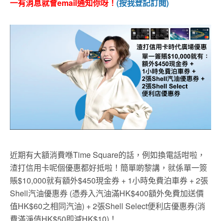
一有消息就會email通知你呀！
(按我登記訂閱)
近期有大額消費喺Time Square的話，例如換電話咁啦，
渣打信用卡呢個優惠都好抵啦！簡單啲黎講，就係單一簽
賬$10,000就有額外$450現金券 + 1小時免費泊車券 + 2張
Shell汽油優惠券 (憑券入汽油滿HK$400額外免費加送價
值HK$60之相同汽油) + 2張Shell Select便利店優惠券(消
費滿淨值HK$50即減HK$10)！