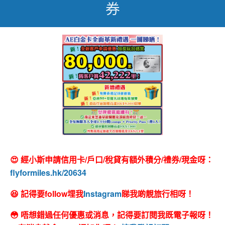
券
😍 經小斯申請信用卡/戶口/稅貸有額外積分/禮券/現金呀：
flyformiles.hk/20634
😆 記得要follow埋我
Instagram
睇我啲靚旅行相呀！
😳 唔想錯過任何優惠或消息，記得要訂閱我既電子報呀！