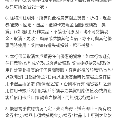
根只可換領/登記一次。
6. 除特別註明外，所有與此推廣有關之獎賞、折扣、現金
券/禮券、回贈、禮品、禮物卡或現金 回贈(統稱為「獎
賞」) (如適用) 乃非賣品，不論任何原因，均不可兌換現
金、取消、更改、 轉讓或兌換其他產品，亦不可與其他優
惠同時使用。獎賞如有遺失或損毀，恕不補發。
7. 本行保留取消客戶獲得任何優惠的資格。如本行懷疑有
任何舞弊/欺詐成分及/或客戶於獲取 獎賞後退款及/或取消
用作計算此推廣的任何有關簽賬，客戶必須於該舞弊/欺詐/
退款/取消 日起計算之7日內退還獎賞至時代廣場之渣打信
用卡禮品換領處 (視情況之定)，否則本行有 權從客戶之適
用信用卡賬戶內扣除客戶所獲享之獎賞相應價值及/或終止
客戶信用卡戶口作 調查之權利，而無須另行通知。
8. 優惠視乎供應情況而定，先到先得，送完即止。所有現
金券/禮券/禮品卡須根據現金券/禮券/ 禮品卡上所列之條款