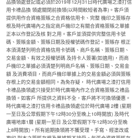
品換領處登記或必須於2019年12月31日時代廣場之渣打信
用卡禮品換 領處關閉前換領(以時間較短者為準)。客戶須
提供用作合資格簽賬之合資格信用卡、完整 機印之簽賬存
根及時代廣場內之指定商戶機印之有關合資格簽賬之單據
正本以作登記及核 對之用。客戶並須提供完整信用卡號
碼、簽賬金額、簽賬日期及授權號碼作登記。簽賬存 根正
本須清楚列明合資格信用卡號碼、商戶名稱、簽賬日期、
交易金額、有效之授權號碼 及持卡人簽署(如適用)，而商
戶機印之單據必須清楚列明商戶名稱、簽賬日期、交易金
額 及消費項目，而商戶機印單據上的交易金額必須與簽賬
存根上的交易金額相同。為免存疑， 時代廣場之渣打信用
卡禮品換領處只接受於時代廣場內作之合資格簽賬之禮品
換領。如客戶 所提供之資料不全，客戶將不可換領優惠。
時代廣場之渣打信用卡禮品換領處位於時代廣場 2樓 (星期
一至日及公眾假期下午12時30分至晚上10時開放) 及時代
廣場地庫1層 (星期一至日 及公眾假期下午12時30分至晚
上8時開放)。所有逾期換領將不獲受理。手寫、經塗改或
複印 副本之簽賬存根及單據恕不接受。每張合資格簽賬存