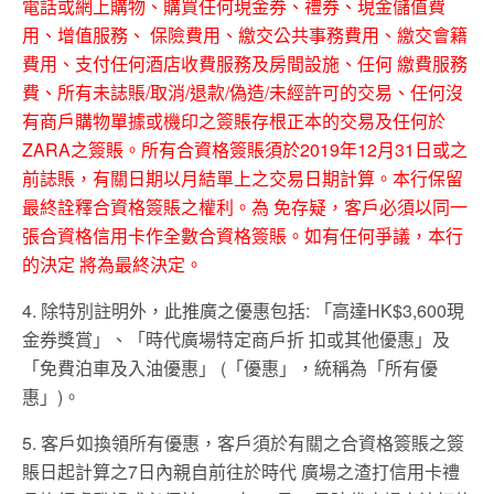
電話或網上購物、購買任何現金券、禮券、現金儲值費
用、增值服務、 保險費用、繳交公共事務費用、繳交會籍
費用、支付任何酒店收費服務及房間設施、任何 繳費服務
費、所有未誌賬/取消/退款/偽造/未經許可的交易、任何沒
有商戶購物單據或機印之簽賬存根正本的交易及任何於
ZARA之簽賬。所有合資格簽賬須於2019年12月31日或之
前誌賬，有關日期以月結單上之交易日期計算。本行保留
最終詮釋合資格簽賬之權利。為 免存疑，客戶必須以同一
張合資格信用卡作全數合資格簽賬。如有任何爭議，本行
的決定 將為最終決定。
4. 除特別註明外，此推廣之優惠包括: 「高達HK$3,600現
金券獎賞」、「時代廣場特定商戶折 扣或其他優惠」及
「免費泊車及入油優惠」 (「優惠」，統稱為「所有優
惠」)。
5. 客戶如換領所有優惠，客戶須於有關之合資格簽賬之簽
賬日起計算之7日內親自前往於時代 廣場之渣打信用卡禮