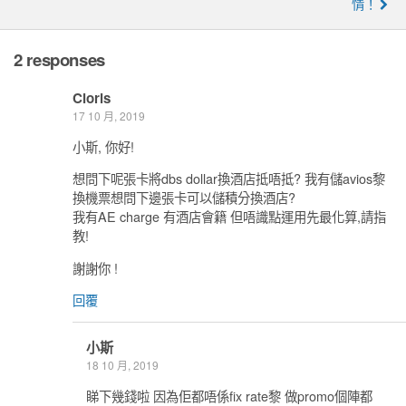
情！
2 responses
Cloris
17 10 月, 2019
小斯, 你好!
想問下呢張卡將dbs dollar換酒店抵唔抵? 我有儲avios黎
換機票想問下邊張卡可以儲積分換酒店?
我有AE charge 有酒店會籍 但唔識點運用先最化算,請指
教!
謝謝你 !
回覆
小斯
18 10 月, 2019
睇下幾錢啦 因為佢都唔係fix rate黎 做promo個陣都