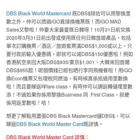
DBS Black World Mastercard
既
DBS$
除佐可以用黎換里
數之外，仲可以透過
iGO
直接換機票既！而iGO MAD
Sales又黎啦！仲要大家最愛既日韓呀！10
月31
日前兌換
2020年3
月31
日前出發或使用既任何日韓旅遊產品，包括
單次訂購機票／酒店／旅遊套票滿DBS$1,000或以上，只
要付款前輸入優惠碼，即就可以減DBS$150優惠啦！例如
香港航空來回大阪DBS$935/東京$1,001、大韓來回首爾
DBS$955起！呢個價錢已經包晒行李同飛機餐啦！用iGO
換Econ機票又包埋稅同燃油，有時候真係抵過用里數換
啦！而且要睇返咩fare class，有時仲可以調返轉儲埋里數
添！不過如果你係用黎換Business 同 First Class，就梗
係用返里數啦！哈！
想更了解點用盡張
DBS Black Mastercard
儲
DBS$
，可以
睇返
DBS Black World Master Card
既詳情。
DBS Black World Master Card
詳情：