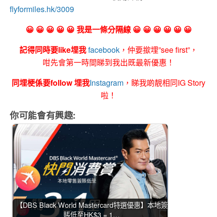
flyformiles.hk/3009
😀 😀 😀 😀 😀 我是一條分隔線 😀 😀 😀 😀 😀 😀
記得同時要like埋我
facebook
，仲要撳埋”see first”，
咁先會第一時間睇到我出既最新優惠！
同埋梗係要follow 埋我
Instagram
，睇我啲靚相同IG Story
啦！
你可能會有興趣:
【DBS Black World Mastercard特選優惠】本地簽
賬低至HK$3 = 1…