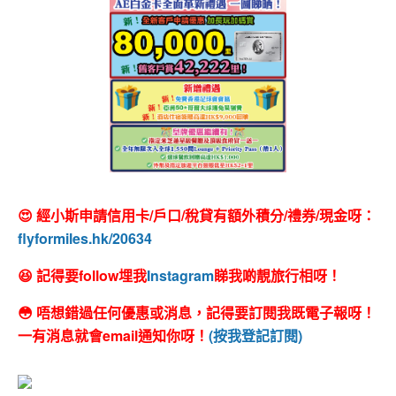
😍 經小斯申請信用卡/戶口/稅貸有額外積分/禮券/現金呀：
flyformiles.hk/20634
😆 記得要follow埋我
Instagram
睇我啲靚旅行相呀！
😳 唔想錯過任何優惠或消息，記得要訂閱我既電子報呀！
一有消息就會email通知你呀！
(按我登記訂閱)