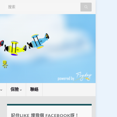
Search for:
識
保險
聯絡
記住LIKE 埋我個 FACEBOOK呀！