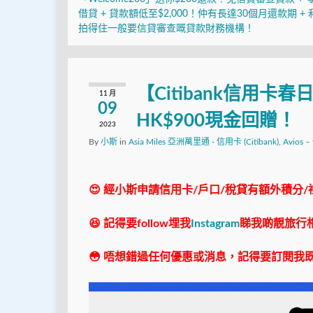
借貸 + 貸款額低至$2,000！仲有長達30個月還款期 + 
拍得住一般要信貸審查嘅貸款財務機構！
【Citibank信用
11 月
09
HK$900現金回贈！
2023
By
小斯
in
Asia Miles 亞洲萬里通 - 信用卡 (Citibank)
,
Avios –
😍 經小斯申請信用卡/戶口/稅貸有額外積分/
😆 記得要follow埋我
Instagram
睇我啲靚旅行
😳 唔想錯過任何優惠或消息，記得要訂閱我既