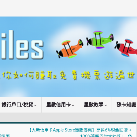
銀行戶口/稅貸
里數信用卡
里數教學
碌卡知
【大新信用卡Apple Store簽賬優惠】高達6%現金回贈 +
零露面
100%簽賬回贈大抽獎！