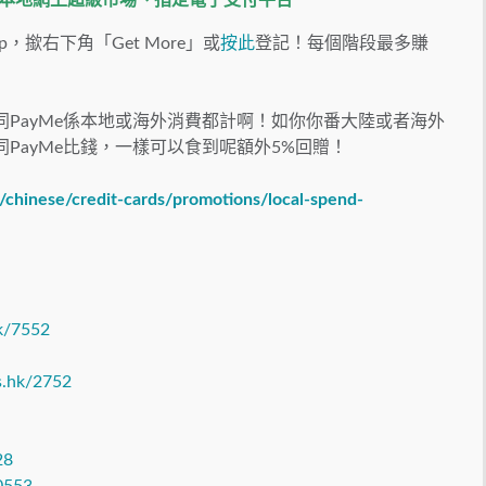
、本地網上超級市場、指定電子支付平台
p，撳右下角「Get More」或
按此
登記！每個階段最多賺
ay HK同PayMe係本地或海外消費都計啊！如你你番大陸或者海外
y HK同PayMe比錢，一樣可以食到呢額外5%回贈！
chinese/credit-cards/promotions/local-spend-
hk/7552
es.hk/2752
28