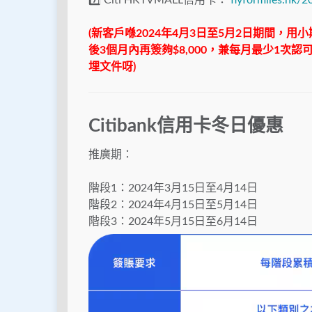
7️⃣ Citi HKTVMALL信用卡：
flyformiles.hk/2
(
新客戶喺
2024
年
4
月
3
日至
5
月
2
日期間，用小
後
3
個月內再簽夠
$8,000
，兼每月最少
1
次認
埋文件呀
)
Citibank信用卡冬日優惠
推廣期：
階段1：2024年3月15日至4月14日
階段2：2024年4月15日至5月14日
階段3：2024年5月15日至6月14日