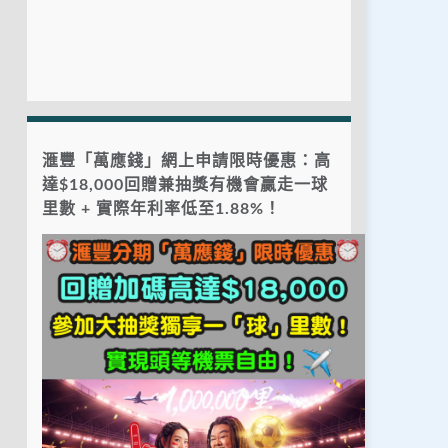
滙豐「萬應錢」網上申請限時優惠：高
達$18,000回贈兼抽獎有機會贏走一球
里數 + 實際年利率低至1.88%！