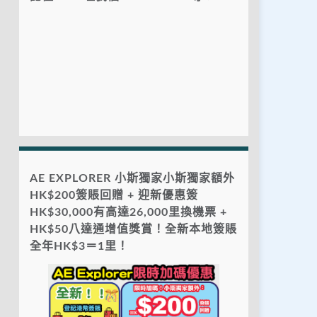
AE EXPLORER 小斯獨家小斯獨家額外
HK$200簽賬回贈 + 迎新優惠簽
HK$30,000有高達26,000里換機票 +
HK$50八達通增值獎賞！全新本地簽賬
全年HK$3＝1里！