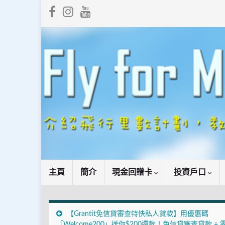
主頁
簡介
現金回贈卡
投資戶口
【Grantit免信貸審查特快私人貸款】用優惠碼
「Welcome200」送你$200還款！免信貸審查貸款 + 