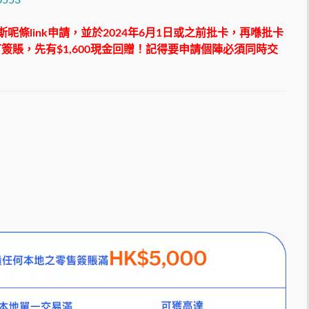
0553
斯呢條
link
申請，並於
2024
年
6
月
1
日或之前批卡，再喺批卡
可簽賬，先有
$1,600
現金回贈！記得要申請個陣必須同時交