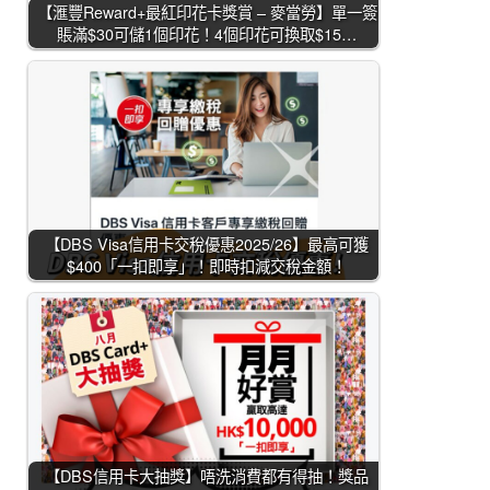
【滙豐Reward+最紅印花卡獎賞 – 麥當勞】單一簽
賬滿$30可儲1個印花！4個印花可換取$15…
【DBS Visa信用卡交稅優惠2025/26】最高可獲
$400「一扣即享」！即時扣減交稅金額！
【DBS信用卡大抽獎】唔洗消費都有得抽！獎品