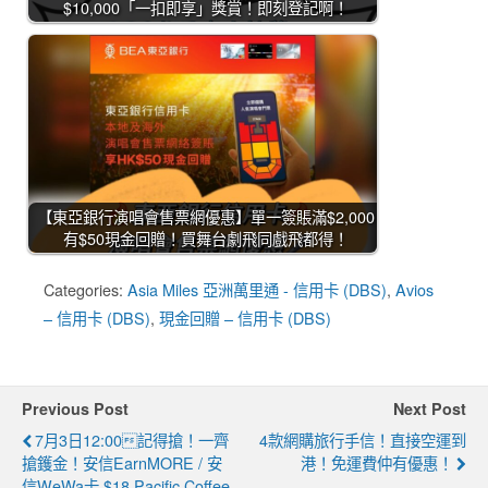
$10,000「一扣即享」獎賞！即刻登記啊！
【東亞銀行演唱會售票網優惠】單一簽賬滿$2,000
有$50現金回贈！買舞台劇飛同戲飛都得！
Categories:
Asia Miles 亞洲萬里通 - 信用卡 (DBS)
,
Avios
– 信用卡 (DBS)
,
現金回贈 – 信用卡 (DBS)
Previous Post
Next Post
7月3日12:00記得搶！一齊
4款網購旅行手信！直接空運到
搶鑊金！安信EarnMORE / 安
港！免運費仲有優惠！
信WeWa卡 $18 Pacific Coffee