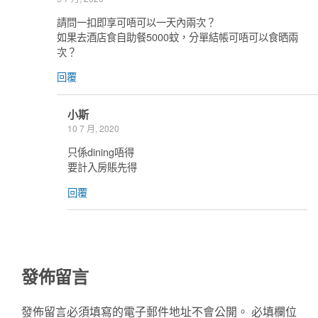
請問一扣即享可唔可以一天內兩次？
如果去酒店食自助餐5000蚊，分單結帳可唔可以食晒兩
次？
回覆
小斯
10 7 月, 2020
只係dining唔得
要計入房賬先得
回覆
發佈留言
發佈留言必須填寫的電子郵件地址不會公開。
必填欄位