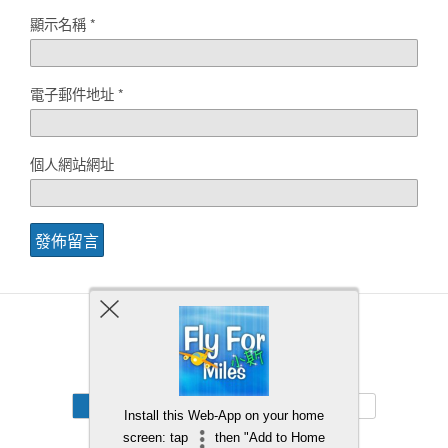
顯示名稱
*
電子郵件地址
*
個人網站網址
Back to top
Mobile
Desktop
Install this Web-App on your home
screen: tap
then "Add to Home