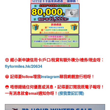
😍 經小斯申請信用卡/戶口/稅貸有額外積分/禮券/現金呀：
flyformiles.hk/20634
😆 記得要follow埋我
Instagram
睇我啲靚旅行相呀！
😳 唔想錯過任何優惠或消息，記得要訂閱我既電子報呀！
一有消息就會email通知你呀！
(按我登記訂閱)