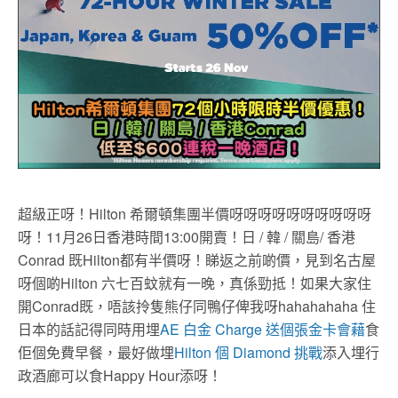
超級正呀！Hilton 希爾頓集團半價呀呀呀呀呀呀呀呀呀呀
呀！11月26日香港時間13:00開賣！日 / 韓 / 關島/ 香港
Conrad 既Hilton都有半價呀！睇返之前啲價，見到名古屋
呀個啲Hilton 六七百蚊就有一晚，真係勁抵！如果大家住
開Conrad既，唔該拎隻熊仔同鴨仔俾我呀hahahahaha 住
日本的話記得同時用埋
AE 白金 Charge 送個張金卡會藉
食
佢個免費早餐，最好做埋
Hilton 個 Diamond 挑戰
添入埋行
政酒廊可以食Happy Hour添呀！