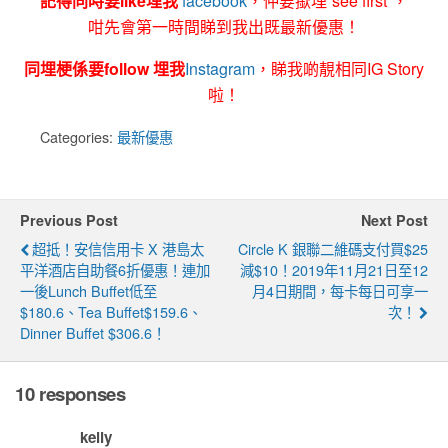
記得同時要like埋我
facebook
，仲要撳埋”see first”，
咁先會第一時間睇到我出既最新優惠！
同埋梗係要follow 埋我
Instagram
，睇我啲靚相同IG Story
啦！
Categories:
最新優惠
Previous Post
Next Post
超抵！安信信用卡 X 港島太
Circle K 銀聯二維碼支付買$25
平洋酒店自助餐6折優惠！連加
減$10！2019年11月21日至12
一後Lunch Buffet低至
月4日期間，每卡每日可享一
$180.6、Tea Buffet$159.6、
次！
Dinner Buffet $306.6！
10 responses
kelly