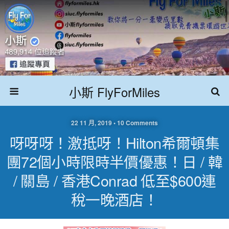
小斯 FlyForMiles
22 11 月, 2019 • 10 Comments
呀呀呀！激抵呀！Hilton希爾頓集
團72個小時限時半價優惠！日 / 韓
/ 關島 / 香港Conrad 低至$600連
稅一晚酒店！