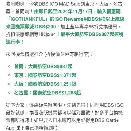
嚟喇嚟喇！今次DBS iGO MAD Sale到東京、大阪、名古
屋、首爾喇！
由即日起至2024年11月17日，輸入優惠碼
「IGOTHANKFUL」於iGO Rewards用DBS$換以上航線
來回機票即減 DBS$200
！加上全年專享
55
折兌換優惠，
折扣優惠即相等
HK$364！
最平大韓航空DBS$887起連稅
連行李！
來回機票精選推介 (折後價並包寄艙行李)：
首爾
：
大韓航空DBS$887起
東京：
國泰航空DBS$1,371起
大阪：
國泰航空DBS$1,251起
名古屋
：
國泰航空DBS$1,268起
提下大家，
優惠碼
名額有限，先到先得！同埋
用DBS iGO
最好就係，換番嚟既機票都可以儲到里數！好多平台換機
票都唔得嫁！如果要去日本嘅可以用記得用DBS Card+
App 睇下自己換唔換到啦！