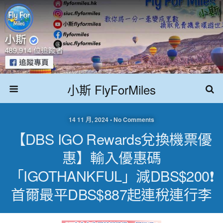
小斯 FlyForMiles
14 11 月, 2024 • No Comments
【DBS IGO Rewards兌換機票優
惠】輸入優惠碼
「IGOTHANKFUL」減DBS$200❗
首爾最平DBS$887起連稅連行李