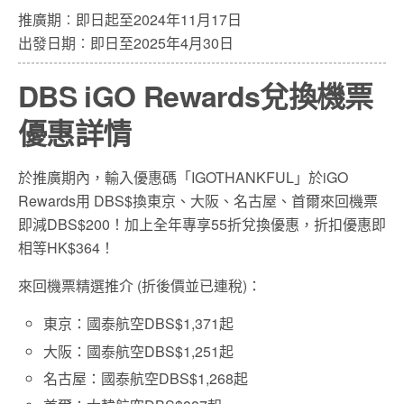
推廣期︰即日起至2024年11月17日
出發日期︰即日至2025年4月30日
DBS iGO Rewards兌換機票
優惠詳情
於推廣期內，輸入優惠碼「IGOTHANKFUL」
於
iGO
Rewards
用
DBS$
換東京、大阪、名古屋、首爾來回機票
即減
DBS$200
！加上全年專享
55
折兌換優惠，折扣優惠即
相等
HK$364！
來回機票精選推介 (折後價並已連稅)：
東京：
國泰航空DBS$1,371起
大阪：
國泰航空DBS$1,251起
名古屋
：
國泰航空DBS$1,268起