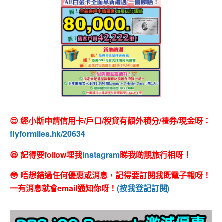
😍 經小斯申請信用卡/戶口/稅貸有額外積分/禮券/現金呀：
flyformiles.hk/20634
😆 記得要follow埋我
Instagram
睇我啲靚旅行相呀！
😳 唔想錯過任何優惠或消息，記得要訂閱我既電子報呀！
一有消息就會email通知你呀！
(按我登記訂閱)