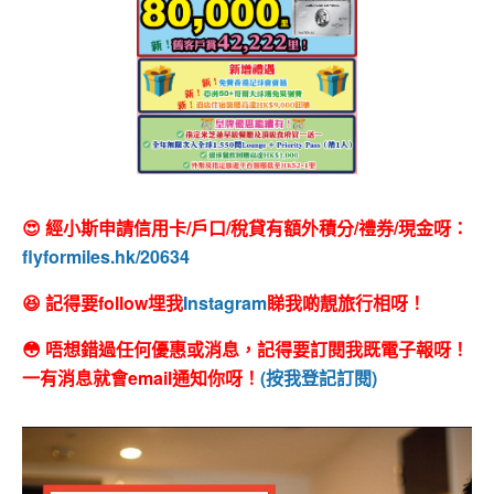
😍 經小斯申請信用卡/戶口/稅貸有額外積分/禮券/現金呀：
flyformiles.hk/20634
😆 記得要follow埋我
Instagram
睇我啲靚旅行相呀！
😳 唔想錯過任何優惠或消息，記得要訂閱我既電子報呀！
一有消息就會email通知你呀！
(按我登記訂閱)