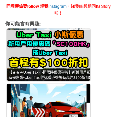
同埋梗係要follow 埋我
Instagram
，睇我啲靚相同IG Story
啦！
你可能會有興趣:
【🔥🔥🔥Uber Taxi小斯限時優惠🚕🚕】新舊用戶都
有優惠❗搭Uber Taxi往返香港機場有高達$100折扣❗