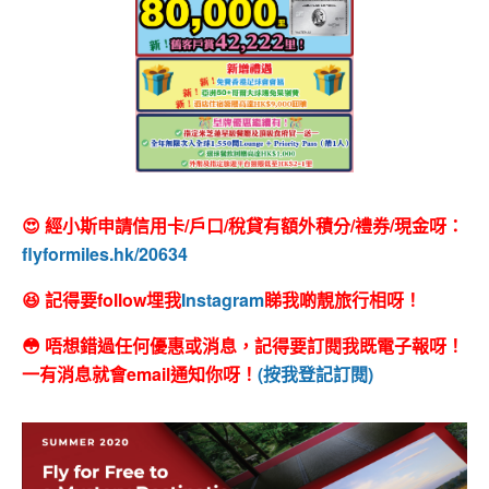
😍 經小斯申請信用卡/戶口/稅貸有額外積分/禮券/現金呀：
flyformiles.hk/20634
😆 記得要follow埋我
Instagram
睇我啲靚旅行相呀！
😳 唔想錯過任何優惠或消息，記得要訂閱我既電子報呀！
一有消息就會email通知你呀！
(按我登記訂閱)