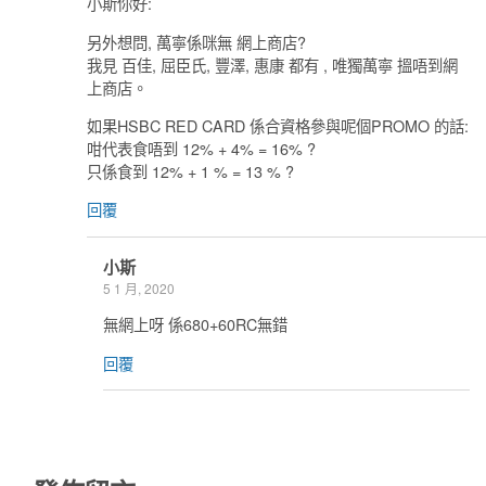
小斯你好:
另外想問, 萬寧係咪無 網上商店?
我見 百佳, 屈臣氏, 豐澤, 惠康 都有 , 唯獨萬寧 搵唔到網
上商店。
如果HSBC RED CARD 係合資格參與呢個PROMO 的話:
咁代表食唔到 12% + 4% = 16% ?
只係食到 12% + 1 % = 13 % ?
回覆
小斯
5 1 月, 2020
無網上呀 係680+60RC無錯
回覆