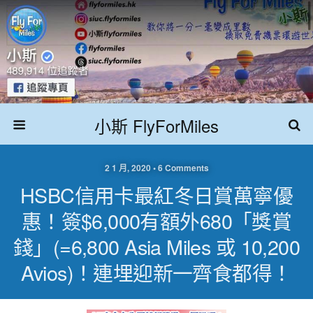
小斯 FlyForMiles
2 1 月, 2020 • 6 Comments
HSBC信用卡最紅冬日賞萬寧優
惠！簽$6,000有額外680「獎賞
錢」(=6,800 Asia Miles 或 10,200
Avios)！連埋迎新一齊食都得！