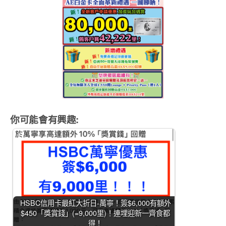
你可能會有興趣:
HSBC信用卡最紅大折日-萬寧！簽$6,000有額外
$450「獎賞錢」(=9,000里)！連埋迎新一齊食都
得！