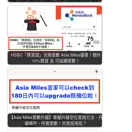
HSBC「獎賞錢」兌換里數 Asia Miles優惠！額外
10%獎賞 及 可延續里數！
【Asia Miles里數升艙】客艙升級空位查詢方法、升
艙條件、所需里數！究竟抵唔抵？