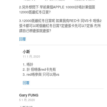
2.另外想問下 早前果個APPLE 10000計唔計果個簽
12000既最紅冬日賞?
3.12000既最紅冬日賞呢 如果我有RED卡 同VS卡 咁係2
張卡都可以呢個最紅冬日賞?定邊張卡先可以?定係 冇所
謂自己想邊張就邊張?
回覆
小斯
11 1 月, 2020
1. 唔計
2. 計 但唔係red卡先有
3. red唔參與 只可以用vs
回覆
Gary FUNG
5 1 月, 2020