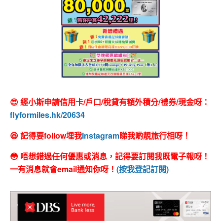
😍 經小斯申請信用卡/戶口/稅貸有額外積分/禮券/現金呀：
flyformiles.hk/20634
😆 記得要follow埋我
Instagram
睇我啲靚旅行相呀！
😳 唔想錯過任何優惠或消息，記得要訂閱我既電子報呀！
一有消息就會email通知你呀！
(按我登記訂閱)