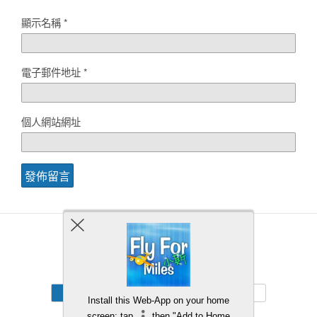
顯示名稱
*
電子郵件地址
*
個人網站網址
Back to top
Mobile
Desktop
Install this Web-App on your home
screen: tap
then "Add to Home