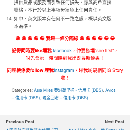
提供貨品或服務而引致任何損失，應與商戶直接
聯絡。本行於以上事項毋須負上任何責任。
如中、英文版本有任何不一致之處，概以英文版
本為準。
😀 😀 😀 😀 😀 我是一條分隔線 😀 😀 😀 😀 😀 😀
記得同時要like埋我
facebook
，仲要撳埋”see first”，
咁先會第一時間睇到我出既最新優惠！
同埋梗係要follow 埋我
Instagram
，睇我啲靚相同IG Story
啦！
Categories:
Asia Miles 亞洲萬里通 - 信用卡 (DBS)
,
Avios
– 信用卡 (DBS)
,
現金回贈 – 信用卡 (DBS)
Previous Post
Next Post
國泰航空尊尚基本信用卡預
Asia Miles 小小一步 Better Me