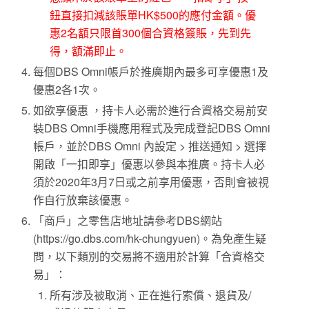
鈕直接扣減該賬單HK$500的應付金額。優
惠2名額只限首300個合資格簽賬，先到先
得，額滿即止。
每個DBS Omni帳戶於推廣期內最多可享優惠1及
優惠2各1次。
如欲享優惠 ，持卡人必需於進行合資格交易前安
裝DBS Omni手機應用程式及完成登記DBS Omni
帳戶，並於DBS Omni 內設定 > 推送通知 > 選擇
開啟「一扣即享」優惠以參與本推廣。持卡人必
須於2020年3月7日或之前享用優惠，否則會被視
作自行放棄該優惠。
「商戶」之零售店地址請參考DBS網站
(https://go.dbs.com/hk-chungyuen)。為免產生疑
問，以下類別的交易將不適用於計算「合資格交
易」：
所有涉及被取消、正在進行索償、退貨及/