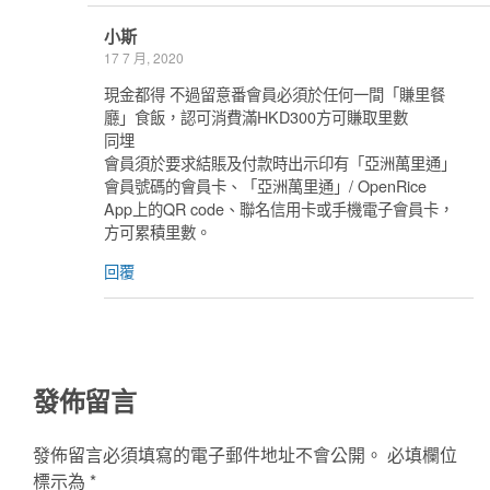
小斯
17 7 月, 2020
現金都得 不過留意番會員必須於任何一間「賺里餐
廳」食飯，認可消費滿HKD300方可賺取里數
同埋
會員須於要求結賬及付款時出示印有「亞洲萬里通」
會員號碼的會員卡、「亞洲萬里通」/ OpenRice
App上的QR code、聯名信用卡或手機電子會員卡，
方可累積里數。
回覆
發佈留言
發佈留言必須填寫的電子郵件地址不會公開。
必填欄位
標示為
*