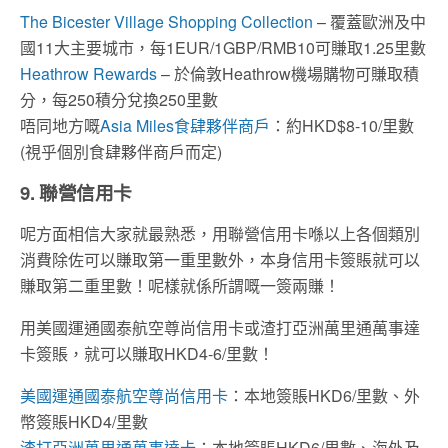
The Bicester Village Shopping Collection
– 覆蓋歐洲及中
國11大主要城市，每1EUR/1GBP/RMB10可賺取1.25里數
Heathrow Rewards
– 於倫敦Heathrow機場購物可賺取積
分，每250積分兌換250里數
唔同地方嘅
Asia Miles食肆夥伴商戶
：約HKD$8-10/里數
(視乎個別食肆夥伴商戶而定)
9. 聯營信用卡
呢方面相信大家就最熟悉，用聯營信用卡喺以上各個類別
消費除佐可以賺取第一重里數外，本身信用卡簽賬就可以
賺取第二重里數！呢樣就係所謂嘅一簽兩賺！
用美國運通國泰航空尊尚信用卡或​渣打亞洲萬里通萬事達
卡簽賬，就可以賺取HKD4-6/里數！
美國運通國泰航空尊尚信用卡
：本地簽賬HKD6/里數、外
幣​簽賬HKD4/里數
渣打亞洲萬里通萬事達卡
：本地簽賬HKD6/里數、海外及