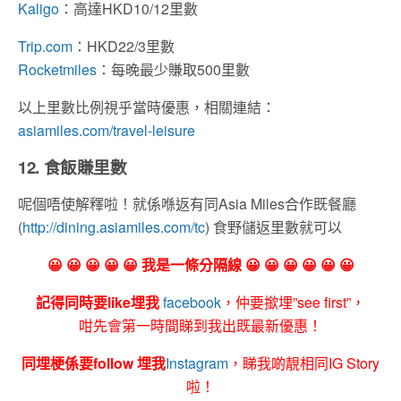
Kaligo
：高達HKD10/12里數
Trip.com
：HKD22/3里數
Rocketmiles
：每晚最少賺取500里數
以上里數比例視乎當時優惠，相關連結：
asiamiles.com/travel-leisure
12. 食飯賺里數
呢個唔使解釋啦！就係喺返有同Asia Miles合作既餐廳
(
http://dining.asiamiles.com/tc
) 食野儲返里數就可以
😀 😀 😀 😀 😀 我是一條分隔線 😀 😀 😀 😀 😀 😀
記得同時要like埋我
facebook
，仲要撳埋”see first”，
咁先會第一時間睇到我出既最新優惠！
同埋梗係要follow 埋我
Instagram
，睇我啲靚相同IG Story
啦！