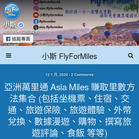
小斯 FlyForMiles
12 1 月, 2020 • 2 Comments
亞洲萬里通 Asia Miles 賺取里數方
法集合 (包括坐機票、住宿、交
通、旅遊保險、旅遊體驗、外幣
兌換、數據漫遊、購物、撰寫旅
遊評論、食飯 等等)