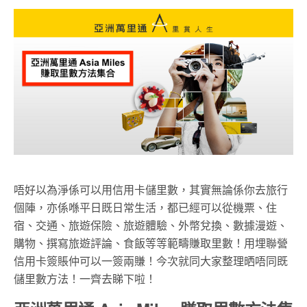
唔好以為淨係可以用信用卡儲里數，其實無論係你去旅行
個陣，亦係喺平日既日常生活，都已經可以從機票、住
宿、交通、旅遊保險、旅遊體驗、外幣兌換、數據漫遊、
購物、撰寫旅遊評論、食飯等等範疇​賺取里數！用埋聯營
信用卡簽賬​仲可以​一簽兩賺！今次就同大家整理晒唔同既
儲里數方法！一齊去睇下啦！