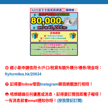
😍 經小斯申請信用卡/戶口/稅貸有額外積分/禮券/現金呀：
flyformiles.hk/20634
😆 記得要follow埋我
Instagram
睇我啲靚旅行相呀！
😳 唔想錯過任何優惠或消息，記得要訂閱我既電子報呀！
一有消息就會email通知你呀！
(按我登記訂閱)