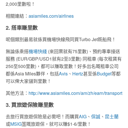
2,000里數啦！
相關連結：
asiamiles.com/airlines
2. 搭車賺里數
呢個類別最易就係買機場快線飛同買Turbo Jet既船飛！
無論係乘搭
機場快綫
(來回票就有75里數)、預約專車接送
服務 (EUR/GBP/USD1就有2至3里數) 同租車 (每次租賃有
250至500里數)，都可以賺取里數！好多出名嘅租車公司
都係Asia Miles夥伴，包括
Avis
、
Hertz
甚至係
Budget
等都
可以俾大家儲到里數！
其他方法：
http://www.asiamiles.com/am/zh/earn/transport
3. 買旅遊保險賺里數
去旅行買旅遊保險是必需​吧！而購買
AIG
、
保誠
、
昆士蘭
或
MSIG
等
嘅旅遊保，就可以賺$1-6/里數！