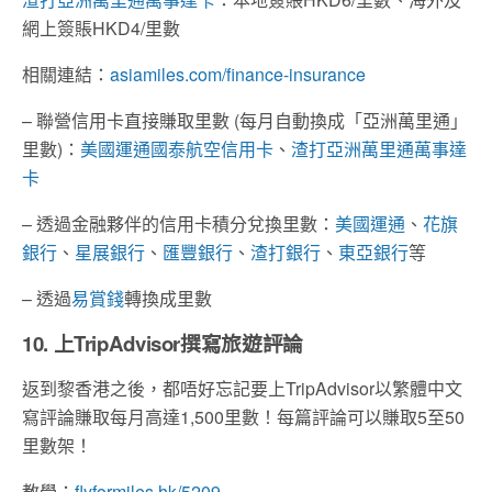
網上簽賬HKD4/里數
相關連結：
asiamiles.com/finance-insurance
– 聯營信用卡直接賺取里數 (每月自動換成「亞洲萬里通」
里數)：
美國運通國泰航空信用卡
、
渣打亞洲萬里通萬事達
卡
– 透過金融夥伴的信用卡積分兌換里數：
美國運通
、
花旗
銀行
、
星展銀行
、
匯豐銀行
、
渣打銀行
、
東亞銀行
等
– 透過
易賞錢
轉換成里數
10. 上TripAdvisor
撰寫旅遊評論
返到黎香港之後，都唔好忘記要上TripAdvisor以繁體中文
寫評論賺取每月高達1,500里數！每篇評論可以賺取5至50
里數架！
教學：
flyformiles.hk/5209