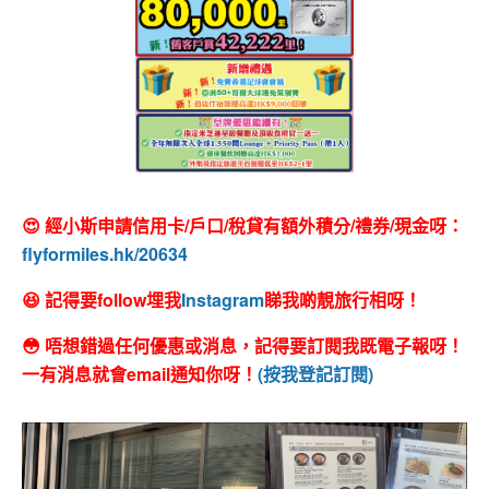
😍 經小斯申請信用卡/戶口/稅貸有額外積分/禮券/現金呀：
flyformiles.hk/20634
😆 記得要follow埋我
Instagram
睇我啲靚旅行相呀！
😳 唔想錯過任何優惠或消息，記得要訂閱我既電子報呀！
一有消息就會email通知你呀！
(按我登記訂閱)