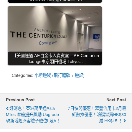
【美國運通 AE白金卡入貴賓室 – AE Centurion
lounge東京羽田機場 Tokyo…
Categories:
小斯遊蹤 (飛行體驗 + 遊記)
Previous Post
Next Post
好消息！亞洲萬里通Asia
7日快閃優惠！滙豐信用卡2月最
Miles 客艙提升獎勵 Upgrade
紅熱捧優惠！鴻福堂買HK$30
現新增經濟客艙子艙位L及V！
減 HK$15 ！