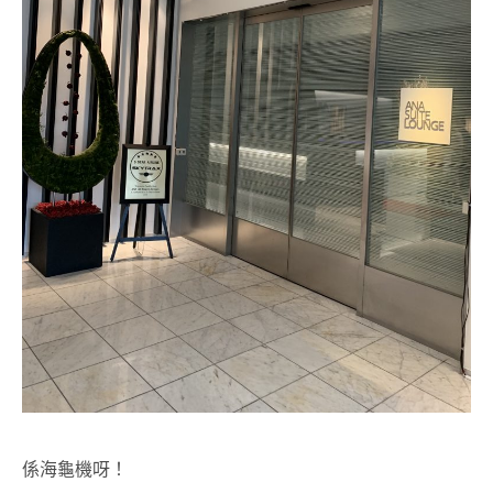
係海龜機呀！