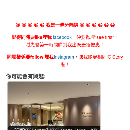
😀 😀 😀 😀 😀 我是一條分隔線 😀 😀 😀 😀 😀 😀
記得同時要like埋我
facebook
，仲要撳埋”see first”，
咁先會第一時間睇到我出既最新優惠！
同埋梗係要follow 埋我
Instagram
，睇我啲靚相同IG Story
啦！
你可能會有興趣:
【最新KIX Lounge】KIX Lounge Kansai + KIX