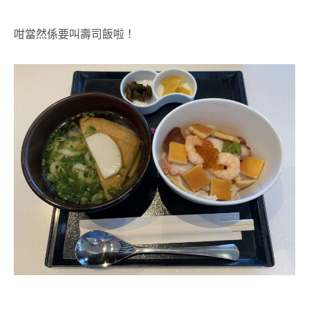
咁當然係要叫壽司飯啦！