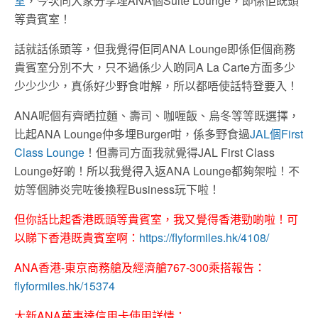
室
，今次同大家分享埋ANA個Suite Lounge，即係佢既頭
等貴賓室！
話就話係頭等，但我覺得佢同ANA Lounge即係佢個商務
貴賓室分別不大，只不過係少人啲同A La Carte方面多少
少少少少，真係好少野食咁解，所以都唔使話特登要入！
ANA呢個有齊晒拉麵、壽司、咖喱飯、烏冬等等既選擇，
比起ANA Lounge仲多埋Burger咁，係多野食過
JAL個First
Class Lounge
！但壽司方面我就覺得JAL First Class
Lounge好啲！所以我覺得入返ANA Lounge都夠架啦！不
妨等個肺炎完咗後換程Business玩下啦！
但你話比起香港既頭等貴賓室，我又覺得香港勁啲啦！可
以睇下香港既貴賓室啊：
https://flyformiles.hk/4108/
ANA香港-東京商務艙及經濟艙767-300乘搭報告：
flyformiles.hk/15374
大新ANA萬事達信用卡使用詳情：