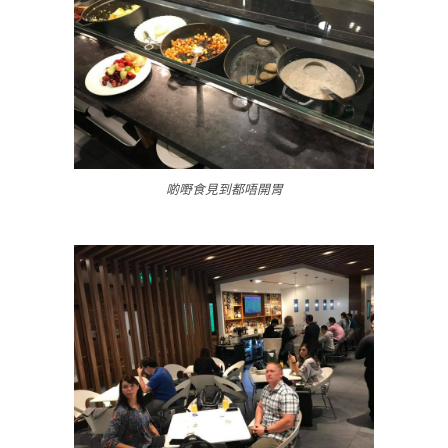
啲嘢食見到都唔開胃