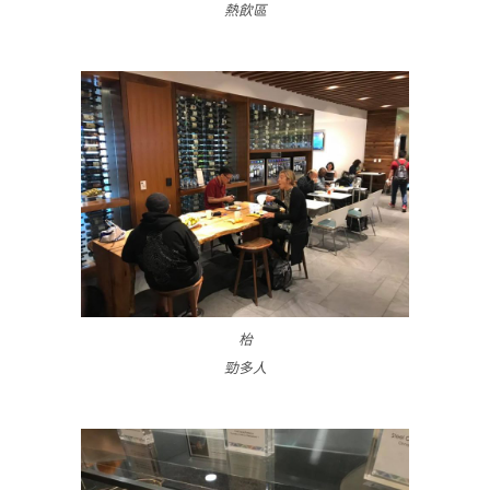
熱飲區
枱
勁多人