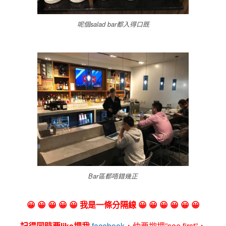
呢個salad bar都入得口既
Bar區都唔錯幾正
😀 😀 😀 😀 😀 我是一條分隔線 😀 😀 😀 😀 😀 😀
記得同時要like埋我
facebook
，仲要撳埋”see first”，