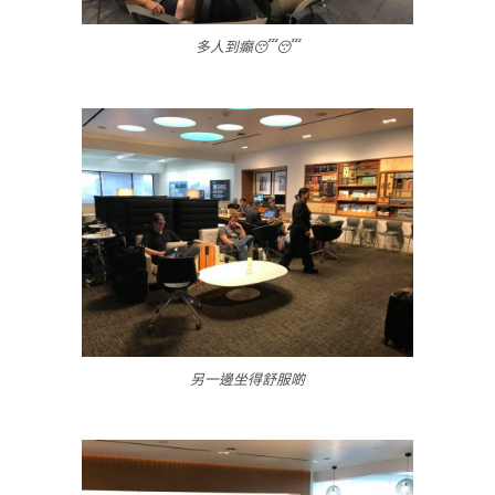
多人到癲😴😴
另一邊坐得舒服啲