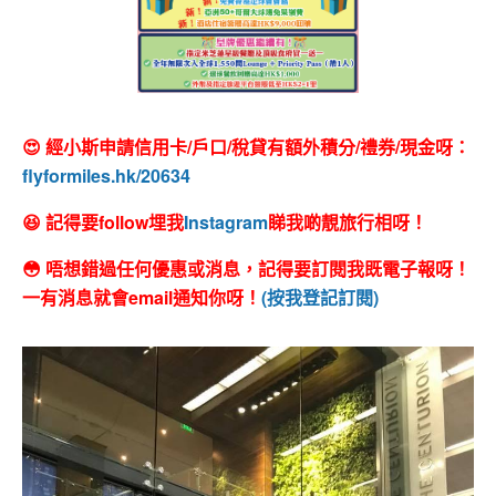
😍 經小斯申請信用卡/戶口/稅貸有額外積分/禮券/現金呀：
flyformiles.hk/20634
😆 記得要follow埋我
Instagram
睇我啲靚旅行相呀！
😳 唔想錯過任何優惠或消息，記得要訂閱我既電子報呀！
一有消息就會email通知你呀！
(按我登記訂閱)