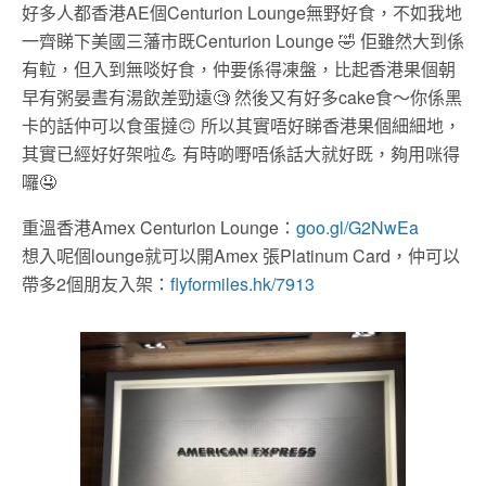
好多人都香港AE個Centurion Lounge無野好食，不如我地
一齊睇下美國三藩市既Centurion Lounge
🤣
佢雖然大到係
有𨋢，但入到無啖好食，仲要係得凍盤，比起香港果個朝
早有粥晏晝有湯飲差勁遠
🧐
然後又有好多cake食～你係黑
卡的話仲可以食蛋撻
🙃
所以其實唔好睇香港果個細細地，
其實已經好好架啦
💪
有時啲嘢唔係話大就好既，夠用咪得
囉
🤤
重溫香港Amex Centurion Lounge：
goo.gl/G2NwEa
想入呢個lounge就可以開Amex 張Platinum Card，仲可以
帶多2個朋友入架：
flyformiles.hk/7913