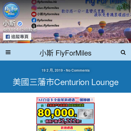
小斯 FlyForMiles
19 2 月, 2019 • No Comments
美國三藩市Centurion Lounge