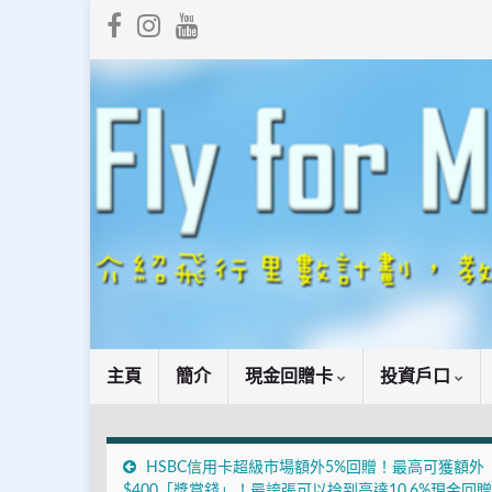
主頁
簡介
現金回贈卡
投資戶口
HSBC信用卡超級市場額外5%回贈！最高可獲額外
$400「獎賞錢」！最誇張可以拎到高達10.6%現金回