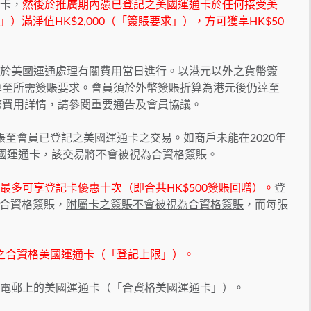
通卡，
然後於推廣期內憑已登記之美國運通卡於任何接受美
滿淨值HK$2,000（「簽賬要求」），方可獲享HK$50
換將於美國運通處理有關費用當日進行。以港元以外之貨幣簽
算至所需簽賬要求。會員須於外幣簽賬折算為港元後仍達至
幣費用詳情，請參閱重要通告及會員協議。
內過賬至會員已登記之美國運通卡之交易。如商戶未能在2020年
美國運通卡，該交易將不會被視為合資格簽賬。
多可享登記卡優惠十次（即合共HK$500簽賬回贈）。
登
合資格簽賬，
附屬卡之簽賬不會被視為合資格簽賬
，而每張
優惠之合資格美國運通卡（「登記上限」）。
推廣電郵上的美國運通卡（「合資格美國運通卡」）。