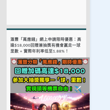
滙豐「萬應錢」網上申請限時優惠：高
達$18,000回贈兼抽獎有機會贏走一球
里數 + 實際年利率低至1.88%！