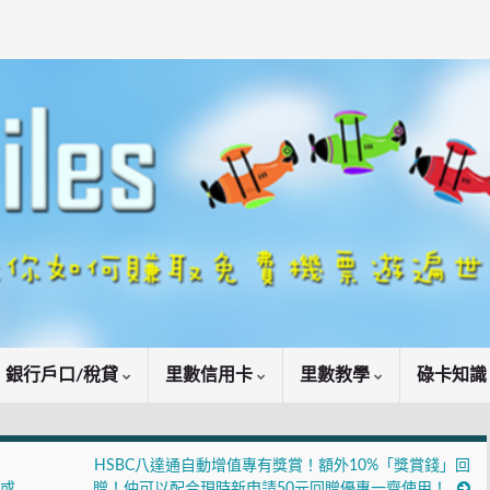
銀行戶口/稅貸
里數信用卡
里數教學
碌卡知
HSBC八達通自動增值專有獎賞！額外10%「獎賞錢」回
贈或
贈！仲可以配合現時新申請50元回贈優惠一齊使用！