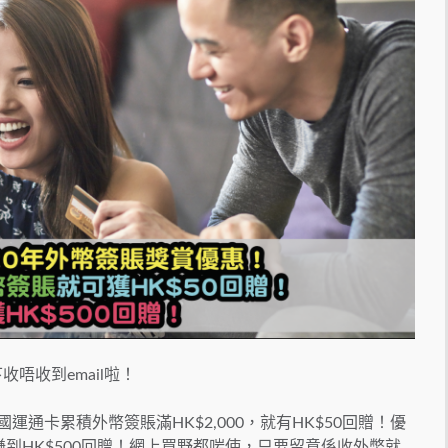
唔收到email啦！
運通卡累積外幣簽賬滿HK$2,000，就有HK$50回贈！優
 賺到HK$500回贈！網上買野都啱使，只要留意係收外幣就