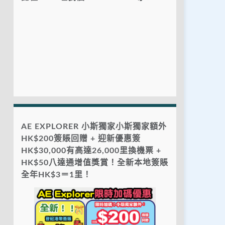
AE EXPLORER 小斯獨家小斯獨家額外
HK$200簽賬回贈 + 迎新優惠簽
HK$30,000有高達26,000里換機票 +
HK$50八達通增值獎賞！全新本地簽賬
全年HK$3＝1里！