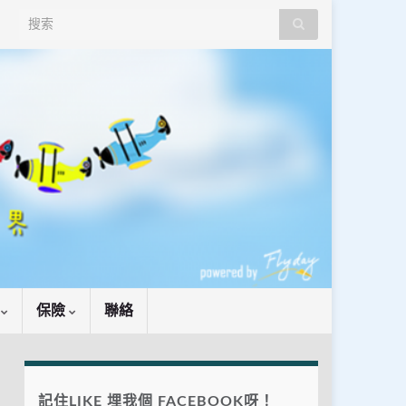
Search for:
識
保險
聯絡
記住LIKE 埋我個 FACEBOOK呀！