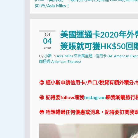
$0.95/Asia Miles！
美國運通卡2020年外
3 月
04
簽賬就可獲HK$50回
2020
By
小斯
in
Asia Miles 亞洲萬里通 - 信用卡 (AE American Expre
國運通 American Express)
😍 經小斯申請信用卡/戶口/稅貸有額外積分/
😆 記得要follow埋我
Instagram
睇我啲靚旅行
😳 唔想錯過任何優惠或消息，記得要訂閱我既