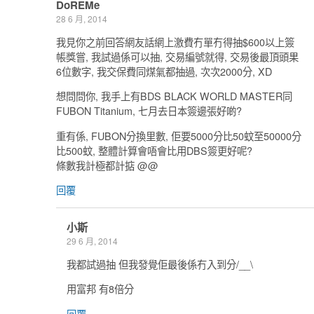
DoREMe
28 6 月, 2014
我見你之前回答網友話網上激費冇單冇得抽$600以上簽
帳獎嘗, 我試過係可以抽, 交易編號就得, 交易後最頂頭果
6位數字, 我交保費同煤氣都抽過, 次次2000分, XD
想問問你, 我手上有BDS BLACK WORLD MASTER同
FUBON Titanium, 七月去日本簽邊張好啲?
重有係, FUBON分換里數, 佢要5000分比50蚊至50000分
比500蚊, 整體計算會唔會比用DBS簽更好呢?
條數我計極都計掂 @@
回覆
小斯
29 6 月, 2014
我都試過抽 但我發覺佢最後係冇入到分/__\
用富邦 有8倍分
回覆