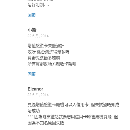
唔好咁制-_-
回覆
小斯
22 6 月, 2014
增值悠遊卡未聽過計
哎呀 係台灣洗得幾多呀
買野先洗最多喳嘛
所有買野既地方都收卡架喎
回覆
Eleanor
23 6 月, 2014
見過增值悠遊卡嘅機可以入信用卡, 但未試過唔知成
唔成功…
^^” 因為喺高鐵站試過想用信用卡喺售票機買飛, 但
因為不知名原因失敗