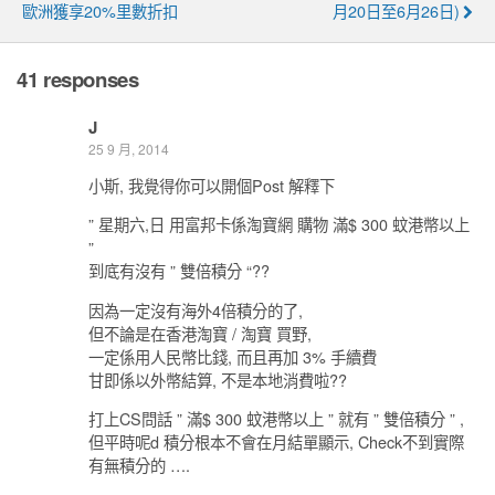
歐洲獲享20%里數折扣
月20日至6月26日)
41 responses
J
25 9 月, 2014
小斯, 我覺得你可以開個Post 解釋下
” 星期六,日 用富邦卡係淘寶網 購物 滿$ 300 蚊港幣以上
”
到底有沒有 ” 雙倍積分 “??
因為一定沒有海外4倍積分的了,
但不論是在香港淘寶 / 淘寶 買野,
一定係用人民幣比錢, 而且再加 3% 手續費
甘即係以外幣結算, 不是本地消費啦??
打上CS問話 ” 滿$ 300 蚊港幣以上 ” 就有 ” 雙倍積分 ” ,
但平時呢d 積分根本不會在月結單顯示, Check不到實際
有無積分的 ….