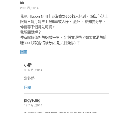
kk
29 6 月, 2014
我剛用fubon 信用卡買淘寶野800蚊人仔到， 點知佢話上
限每日每月每單上限500蚊人仔， 激死， 點知要分單，
仲要等下個月先可買。
我想問點解？
仲有呢個係外幣$4蚊一里， 定係當港幣？如果當港幣係
咪300 蚊就兩倍積分(星期六日簽帳) ？
回覆
小斯
30 6 月, 2014
當外幣
回覆
pigyeung
17 7 月, 2014