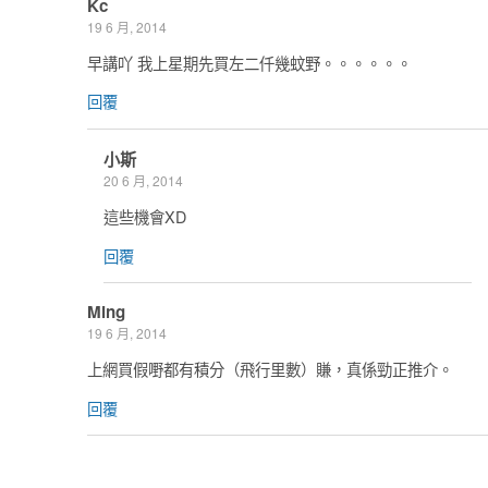
Kc
19 6 月, 2014
早講吖 我上星期先買左二仟幾蚊野。。。。。。
回覆
小斯
20 6 月, 2014
這些機會XD
回覆
Ming
19 6 月, 2014
上網買假嘢都有積分（飛行里數）賺，真係勁正推介。
回覆