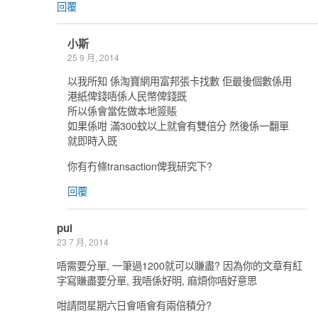
回覆
小斯
25 9 月, 2014
以我所知 係淘寶網用富邦張卡找數 佢最後個數係用
港紙俾錢唔係人民幣俾錢既
所以係會當佐做本地簽賬
如果係咁 滿300蚊以上就會有雙倍分 然後係一翻單
就即時入既
你有冇條transaction俾我研究下?
回覆
pui
23 7 月, 2014
唔需要分單, 一筆過1200就可以賺盡? 因為你的文章有紅
字寫賺盡要分單, 我唔係好明, 麻煩你唔好意思
咁請問星期六日會唔會有兩倍積分?