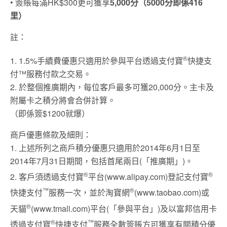
• 簽賬每滿HK$300更可獲享
5,000分（5000分即係416
里）
註：
®
1. 1.5%手續費優惠只適用於參與平台透過支付寶
快捷支
付™服務付款之交易。
2. 於整個推廣期內，每位客戶最多可獲20,000分。主卡及
附屬卡之積分將會合併計算。
（即係簽$1200就爆）
商戶優惠條款及細則：
1. 上述所列之商戶積分優惠只適用於2014年6月1日至
2014年7月31日期間，包括首尾兩日(「推廣期」)。
®
®
2. 客戶須透過支付寶
平台(www.alipay.com)登記支付寶
™
®
快捷支付
服務一次，並於淘寶網
(www.taobao.com)或
®
天貓
(www.tmall.com)平台(「參與平台」)及以富邦信用卡
®
™
透過支付寶
快捷支付
服務全數簽賬方可獲享有關積分優