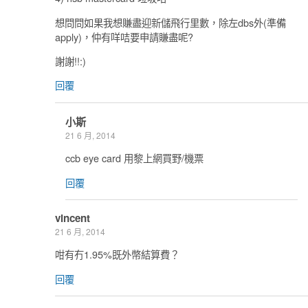
想問問如果我想賺盡迎新儲飛行里數，除左dbs外(準備
apply)，仲有咩咭要申請賺盡呢?
謝謝!!:)
回覆
小斯
21 6 月, 2014
ccb eye card 用黎上網買野/機票
回覆
vincent
21 6 月, 2014
咁有冇1.95%既外幣結算費？
回覆