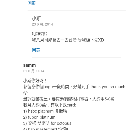
回覆
小斯
23 6 月, 2014
咁神奇!?
我八月可能會去一去台灣 等我睇下先XD
回覆
samm
21 6 月, 2014
小斯你好呀！
都留意你個page一段時間，好幫到手 thank you so much
🙂
最近就黎搬屋，要買過啲傢私同電器，大約用5-6萬
我月入約3萬1, 有以下既card:
1) hsbc platinum 食飯咭
2) fubon platinum
3) 交通 雙幣咭 for octopus
4) hsb mastercard 垃圾咭