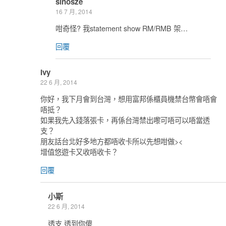
sinosze
16 7 月, 2014
咁奇怪? 我statement show RM/RMB 架…
回覆
Ivy
22 6 月, 2014
你好，我下月會到台灣，想用富邦係櫃員機禁台幣會唔會
唔抵？
如果我先入錢落張卡，再係台灣禁出嚟可唔可以唔當透
支？
朋友話台北好多地方都唔收卡所以先想咁做><
增值悠遊卡又收唔收卡？
回覆
小斯
22 6 月, 2014
透支 透到你傻