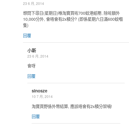
23 6 月, 2014
想問下尋日(星期日)喺淘寶買咗700蚊港紙嘢, 除咗額外
10,000分外, 會唔會有2x積分? (即係星期六日滿600蚊嗰
隻)
回覆
小斯
23 6 月, 2014
會呀
回覆
sinosze
10 7 月, 2014
淘寶買野係外幣結算, 應該唔會有2x積分架喎!
回覆