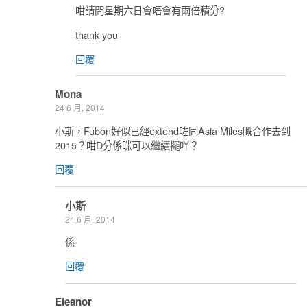
咁請問星期六日會唔會有兩倍積分?
thank you
回覆
Mona
24 6 月, 2014
小斯，Fubon好似已經extend咗同Asia Miles嘅合作去到
2015？咁D分係咪可以繼續擺吖？
回覆
小斯
24 6 月, 2014
係
回覆
Eleanor