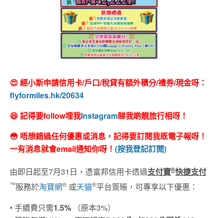
😍 經小斯申請信用卡/戶口/稅貸有額外積分/禮券/現金呀：
flyformiles.hk/20634
😆 記得要follow埋我
Instagram
睇我啲靚旅行相呀！
😳 唔想錯過任何優惠或消息，記得要訂閱我既電子報呀！
一有消息就會email通知你呀！
(按我登記訂閱)
®
由即日起至7月31日，憑富邦信用卡透過
支付寶
快捷支付
™
®
®
服務於
淘寶網
或
天貓
平台簽賬，可專享以下優惠：
• 手續費只需
1.5%
（原本3%）