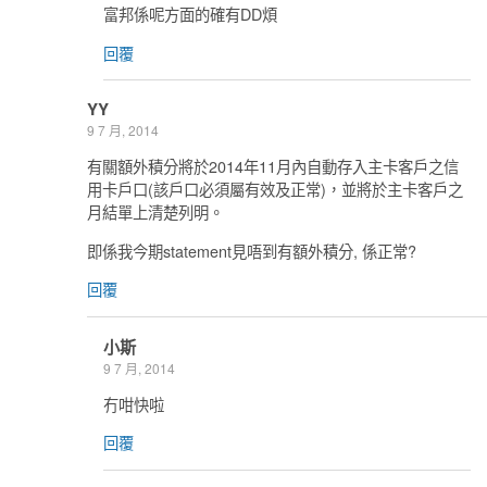
富邦係呢方面的確有DD煩
回覆
YY
9 7 月, 2014
有關額外積分將於2014年11月內自動存入主卡客戶之信
用卡戶口(該戶口必須屬有效及正常)，並將於主卡客戶之
月結單上清楚列明。
即係我今期statement見唔到有額外積分, 係正常?
回覆
小斯
9 7 月, 2014
冇咁快啦
回覆