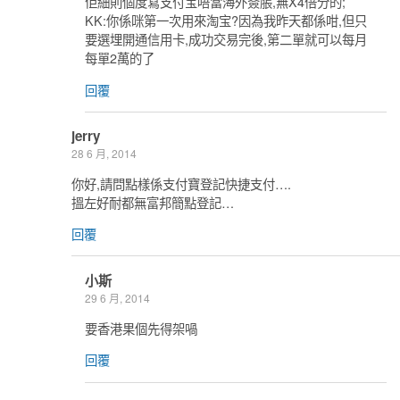
佢細則個度寫支付宝唔當海外簽脹,無X4倍分的;
KK:你係咪第一次用來淘宝?因為我昨天都係咁,但只
要選埋開通信用卡,成功交易完後,第二單就可以每月
每單2萬的了
回覆
jerry
28 6 月, 2014
你好,請問點樣係支付寶登記快捷支付….
搵左好耐都無富邦簡點登記…
回覆
小斯
29 6 月, 2014
要香港果個先得架喎
回覆