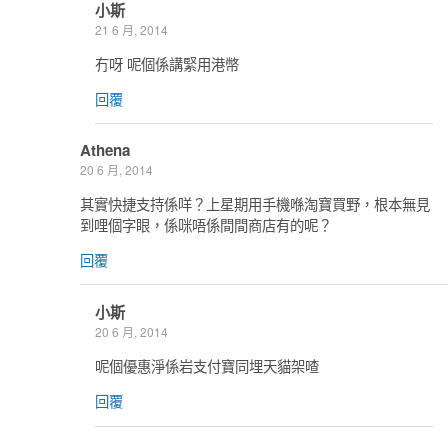
小斯
21 6 月, 2014
冇呀 呢個係講緊用港幣
回覆
Athena
20 6 月, 2014
其實快捷支持係咩？上星期用手機喺淘寶買野，根本無見
到哩個字眼，係咪唔係間間商店有的呢？
回覆
小斯
20 6 月, 2014
呢個優惠淨係岩支付寶同埋天貓架喳
回覆