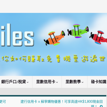
銀行戶口/稅貸
里數信用卡
里數教學
碌卡知
戶更可
建行信用卡 x 蘇寧購物優惠！可享高達HK$1,800現金回
贈！