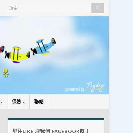
Search for:
識
保險
聯絡
記住LIKE 埋我個 FACEBOOK呀！