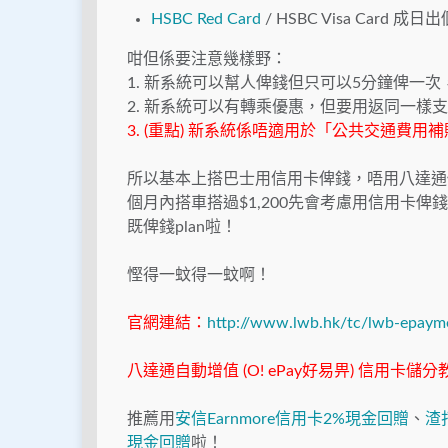
HSBC Red Card
/ HSBC Visa Card 
咁但係要注意幾樣野：
1. 新系統可以幫人俾錢但只可以5分鐘俾一
2. 新系統可以有轉乘優惠，但要用返同一樣
3. (重點) 新系統係唔適用於「公共交通費
所以基本上搭巴士用信用卡俾錢，唔用八達通俾
個月內搭車搭過$1,200先會考慮用信用卡
既俾錢plan啦！
慳得一蚊得一蚊啊！
官網連結：
http://www.lwb.hk/tc/lwb-epaym
八達通自動增值 (O! ePay好易畀) 信用卡儲
推薦用
安信Earnmore信用卡2%現金回贈
、
渣
現金回贈
啦！