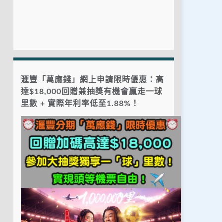
滙豐「萬應錢」網上申請限時優惠：高
達$18,000回贈兼抽獎有機會贏走一球
里數 + 實際年利率低至1.88%！