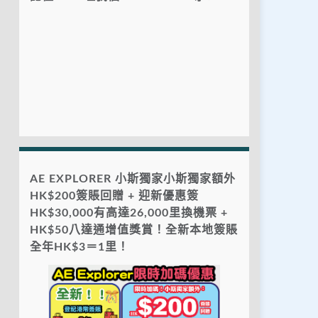
AE EXPLORER 小斯獨家小斯獨家額外
HK$200簽賬回贈 + 迎新優惠簽
HK$30,000有高達26,000里換機票 +
HK$50八達通增值獎賞！全新本地簽賬
全年HK$3＝1里！