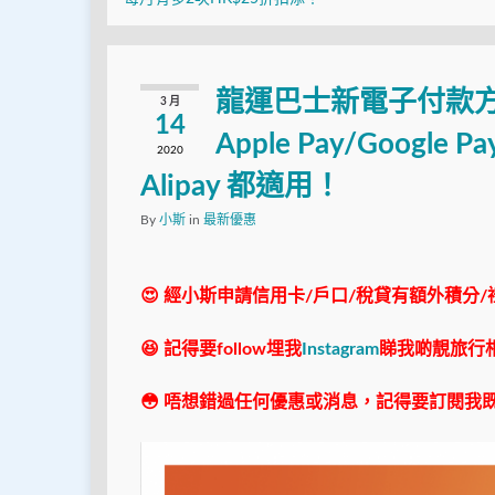
龍運巴士新電子付款方法！
3 月
14
Apple Pay/Google P
2020
Alipay 都適用！
By
小斯
in
最新優惠
😍 經小斯申請信用卡/戶口/稅貸有額外積分/
😆 記得要follow埋我
Instagram
睇我啲靚旅行
😳 唔想錯過任何優惠或消息，記得要訂閱我既