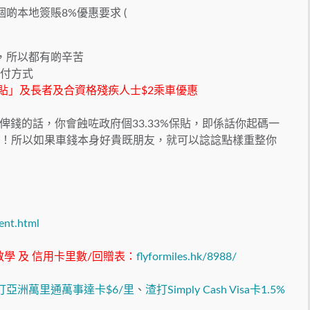
成日出個啲本地簽賬8%優惠要求 (
次，所以都有啲辛苦
支付方式
用補貼」及長者及合資格殘疾人士$2乘車優惠
錢的話，你會蝕咗政府個33.33%保貼，即係話你起碼一
俾錢！所以如果車錢本身好貴既朋友，就可以諗諗點樣重整你
ent.html
分教學 及 信用卡里數/回贈表：
flyformiles.hk/8988/
打亞洲萬里通萬事達卡$6/里
、
渣打Simply Cash Visa卡1.5%