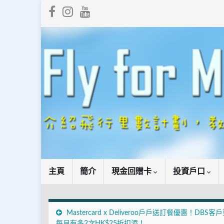
主頁
簡介
現金回贈卡
投資戶口
Mastercard x Deliveroo戶戶送訂餐優惠！DBS客
每月有多2次HK$25折扣添！