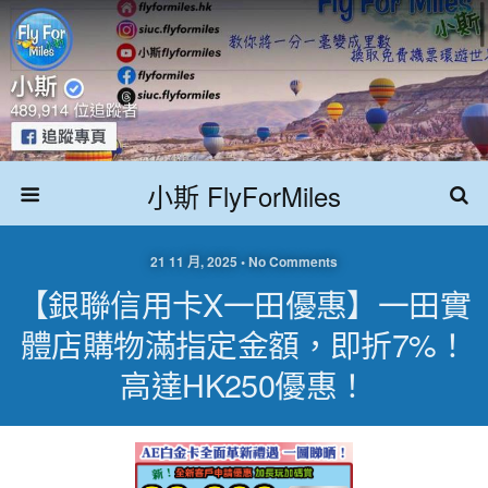
小斯 FlyForMiles
21 11 月, 2025 • No Comments
【銀聯信用卡X一田優惠】一田實
體店購物滿指定金額，即折7%！
高達HK250優惠！