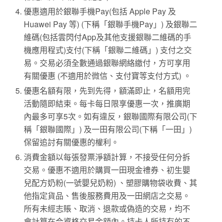
優惠適用於銀聯手機Pay(包括 Apple Pay 及
Huawei Pay 等) (下稱「銀聯手機Pay」) 及銀聯二
維碼(包括雲閃付App及其他支援銀聯二維碼的手
機應用程式)支付(下稱「銀聯二維碼」) 支付之交
易。交易必須全數通過銀聯網絡繳付，方可享用
有關優惠 (不適用於微信、支付寶等支付方式) 。
優惠名額有限，先到先得，額滿即止，名額用完
活動隨即結束。每卡每日限享優惠一次，推廣期
內最多可享5次。如有違反，銀聯國際有限公司(下
稱「銀聯國際」) 及一田有限公司(下稱「一田」)
保留追討有關優惠的權利。
消費金額以每張發票淨額計算，不接受任何分拆
交易。優惠不適用於購買一田現金禮券、初生嬰
兒配方奶粉(一號嬰兒奶粉) 、塑膠購物袋收費、其
他指定貨品、售後服務費用及一田網店之交易。
所有未經志賬、取消、退款或偽造的交易，均不
會計算在合資格交易金額內。持卡人所持有的不