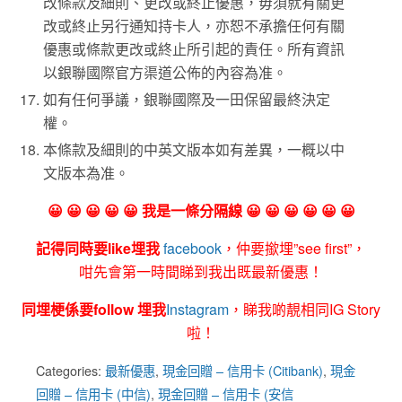
改條款及細則、更改或終止優惠，毋須就有關更
改或終止另行通知持卡人，亦恕不承擔任何有關
優惠或條款更改或終止所引起的責任。所有資訊
以銀聯國際官方渠道公佈的內容為准。
如有任何爭議，銀聯國際及一田保留最終決定
權。
本條款及細則的中英文版本如有差異，一概以中
文版本為准。
😀 😀 😀 😀 😀 我是一條分隔線 😀 😀 😀 😀 😀 😀
記得同時要like埋我
facebook
，仲要撳埋”see first”，
咁先會第一時間睇到我出既最新優惠！
同埋梗係要follow 埋我
Instagram
，睇我啲靚相同IG Story
啦！
Categories:
最新優惠
,
現金回贈 – 信用卡 (Citibank)
,
現金
回贈 – 信用卡 (中信)
,
現金回贈 – 信用卡 (安信