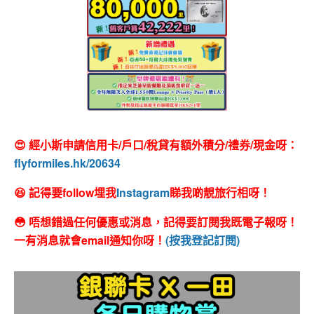
😍 經小斯申請信用卡/戶口/稅貸有額外積分/禮券/現金呀：
flyformiles.hk/20634
😆 記得要follow埋我
Instagram
睇我啲靚旅行相呀！
😳 唔想錯過任何優惠或消息，記得要訂閱我既電子報呀！
一有消息就會email通知你呀！
(按我登記訂閱)