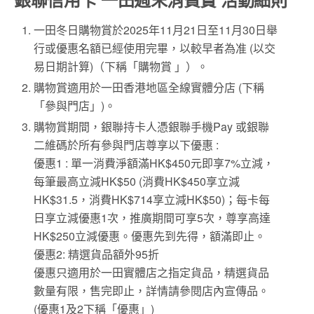
一田冬日購物賞於2025年11月21日至11月30日舉
行或優惠名額已經使用完畢，以較早者為准 (以交
易日期計算)（下稱「購物賞 」）。
購物賞適用於一田香港地區全線實體分店 (下稱
「參與門店」)。
購物賞期間，銀聯持卡人憑銀聯手機Pay 或銀聯
二維碼於所有參與門店尊享以下優惠 :
優惠1 : 單一消費淨額滿HK$450元即享7%立減，
每筆最高立減HK$50 (消費HK$450享立減
HK$31.5，消費HK$714享立減HK$50)；每卡每
日享立減優惠1次，推廣期間可享5次，尊享高達
HK$250立減優惠。優惠先到先得，額滿即止。
優惠2: 精選貨品額外95折
優惠只適用於一田實體店之指定貨品，精選貨品
數量有限，售完即止，詳情請參閱店內宣傳品。
(優惠1及2下稱「優惠」)