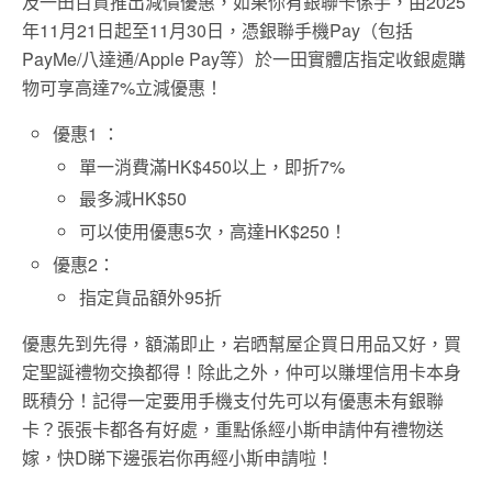
及一田百貨推出減價優惠，如果你有銀聯卡係手，由2025
年11月21日起至11月30日，憑銀聯手機Pay（包括
PayMe/八達通/Apple Pay等）於一田實體店指定收銀處購
物可享高達7%立減優惠！
優惠1 ：
單一消費滿HK$450以上，即折7%
最多減HK$50
可以使用優惠5次，高達HK$250！
優惠2：
指定貨品額外95折
優惠先到先得，額滿即止，岩晒幫屋企買日用品又好，買
定聖誕禮物交換都得！除此之外，仲可以賺埋信用卡本身
既積分！記得一定要用手機支付先可以有優惠未有銀聯
卡？張張卡都各有好處，重點係經小斯申請仲有禮物送
嫁，快D睇下邊張岩你再經小斯申請啦！