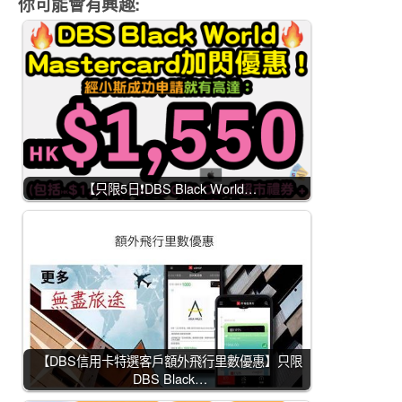
你可能會有興趣:
【只限5日❗DBS Black World…
【DBS信用卡特選客戶額外飛行里數優惠】只限
DBS Black…