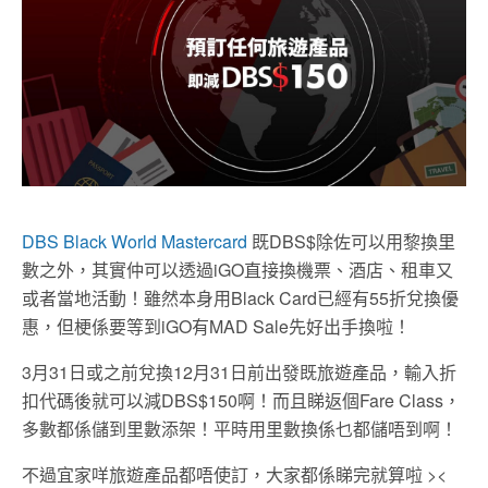
DBS Black World Mastercard
既
DBS$
除佐可以用黎換里
數之外，其實仲可以透過
iGO
直接換機票、酒店、租車又
或者當地活動！雖然本身用Black Card已經有55折兌換優
惠，但梗係要等到
iGO
有MAD Sale先好出手換啦！
3月31
日或之前兌換12
月
31
日前出發既旅遊產品，輸入折
扣代碼後就可以減
DBS$150啊！
而且睇返個Fare Class，
多數都係儲到里數添架！
平時用里數換係乜都儲唔到啊！
不過宜家咩旅遊產品都唔使訂，大家都係睇完就算啦 ><