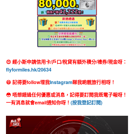
😍 經小斯申請信用卡/戶口/稅貸有額外積分/禮券/現金呀：
flyformiles.hk/20634
😆 記得要follow埋我
Instagram
睇我啲靚旅行相呀！
😳 唔想錯過任何優惠或消息，記得要訂閱我既電子報呀！
一有消息就會email通知你呀！
(按我登記訂閱)