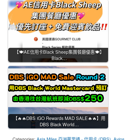
【🍽️AE信用卡Black Sheep集團餐廳優惠🍽️】
Black…
【🔥🔥DBS iGO Rewards MAD SALE🔥🔥】用
DBS Black World…
Categories:
Asia Miles 亞洲萬里通 - 信用卡 (DBS)
,
Avios