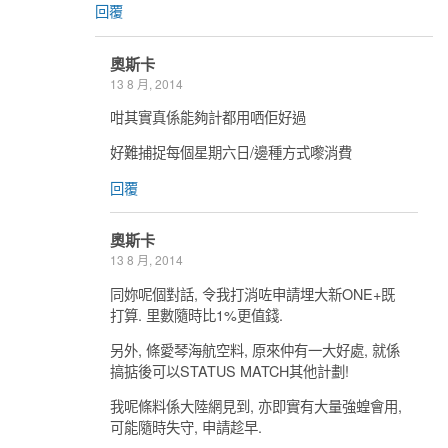
回覆
奧斯卡
13 8 月, 2014
咁其實真係能夠計都用哂佢好過
好難捕捉每個星期六日/邊種方式嚟消費
回覆
奧斯卡
13 8 月, 2014
同妳呢個對話, 令我打消咗申請埋大新ONE+既
打算. 里數隨時比1%更值錢.
另外, 條愛琴海航空料, 原來仲有一大好處, 就係
搞掂後可以STATUS MATCH其他計劃!
我呢條料係大陸網見到, 亦即實有大量強蝗會用,
可能隨時失守, 申請趁早.