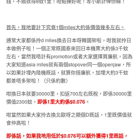
錢，不過就得8蚊1里！咁點揀好呢！等小斯計俾你睇！
首先，我地要計下究竟1個miles大約係價值幾多左右。
通常大家都係拎d miles換去日本呀韓國架啦，咁我就拎日
本做例子啦！一個正常既國泰來回日本機票大約係3千蚊
左右，當然我唔計有promotion或者大家選擇買廉航，因為
大家知道asia miles就有兩個stopover同一個openjaw，所
以如果計埋內陸機既話，就算你搭廉航，加埋大約3千蚊
都差唔多架啦！（只係約數）
咁換日本就要30000里，扣返700左右既稅，即係30000里
價值2300蚊，
即係1里大約係$0.076
。
咁當然如果大家拎去換北歐呀之類個D既話，1里既價值就
會仲高啦！
即係話，如果我地用低於$0.076可以額外獲得1里既話，