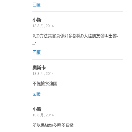
回覆
小斯
13 8 月, 2014
呢D方法其實真係好多都係D大陸朋友發明出黎-
_-
回覆
奧斯卡
13 8 月, 2014
不愧搶食強國
回覆
小斯
13 8 月, 2014
所以係睇你多唔多費繳