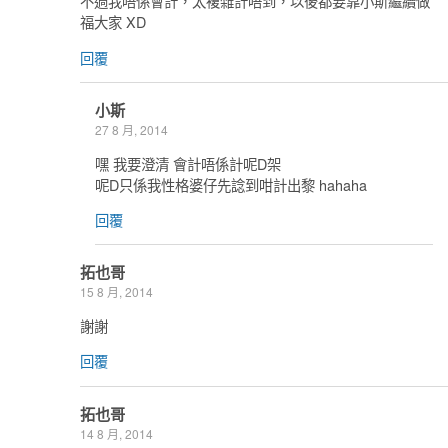
不過我唔係會計，太複雜計唔到，以後都要靠小斯繼續做
福大家 XD
回覆
小斯
27 8 月, 2014
嘿 我要澄清 會計唔係計呢D架
呢D只係我性格婆仔先諗到咁計出黎 hahaha
回覆
拓也哥
15 8 月, 2014
謝謝
回覆
拓也哥
14 8 月, 2014