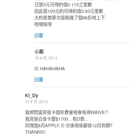
日簽3元可得約值0.115之里數
因此簽100元約可得約值3.83元里數
大約是替那次簽賬做了個96折咁上下.
咁啱啦啩
回覆
小斯
18 8 月, 2014
IC HAHAHAHA
回覆
Ki_Dy
10 8 月, 2014
我想問富邦張卡個年費會唔會有得WAIVE?
我見張白金卡要$1700…有D貴…
同埋我8月APPLY, D 分係唔係都係12月到期?
THANKS!!