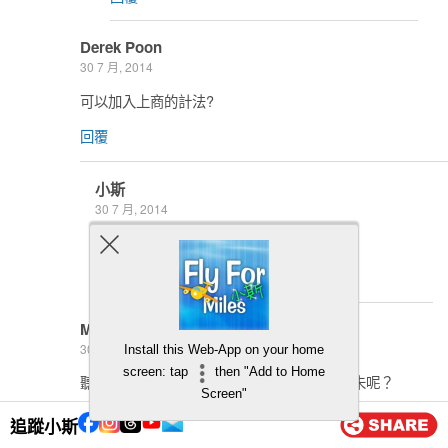
Derek Poon
30 7 月, 2014
可以加入上商的計法?
回覆
小斯
30 7 月, 2014
NO!!!!
回覆
Ming
30 7 月, 2014
Install this Web-App on your home
screen: tap
then "Add to Home
聽聞CCB嘅939下個月就開始，小斯你ready未呢？
Screen"
另外AE卡$1=1AM（係冇上限）嘅promo小斯你又有冇興
追蹤小斯
趣？