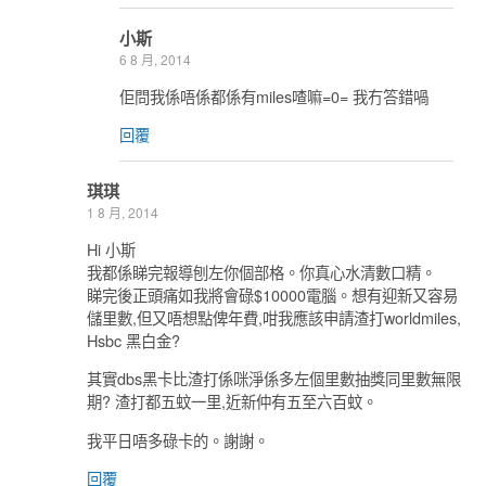
小斯
6 8 月, 2014
佢問我係唔係都係有miles喳嘛=0= 我冇答錯喎
回覆
琪琪
1 8 月, 2014
Hi 小斯
我都係睇完報導刨左你個部格。你真心水清數口精。
睇完後正頭痛如我將會碌$10000電腦。想有迎新又容易
儲里數,但又唔想點俾年費,咁我應該申請渣打worldmiles,
Hsbc 黑白金?
其實dbs黑卡比渣打係咪淨係多左個里數抽獎同里數無限
期? 渣打都五蚊一里,近新仲有五至六百蚊。
我平日唔多碌卡的。謝謝。
回覆