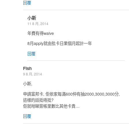
回覆
小斯
11 8 月, 2014
年費有得waive
8月apply就由批卡日果個月起計一年
回覆
Fish
9 8 月, 2014
小斯,
申請富邦卡, 佢依家每滿600仲有抽2000,3000,3000分,
這樣的話抵唔抵?
佢就咁睇簽帳里數比其他卡貴…
回覆