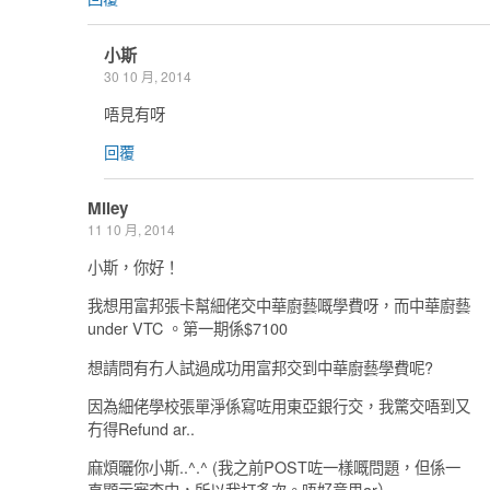
小斯
30 10 月, 2014
唔見有呀
回覆
Miley
11 10 月, 2014
小斯，你好！
我想用富邦張卡幫細佬交中華廚藝嘅學費呀，而中華廚藝
under VTC 。第一期係$7100
想請問有冇人試過成功用富邦交到中華廚藝學費呢?
因為細佬學校張單淨係寫咗用東亞銀行交，我驚交唔到又
冇得Refund ar..
麻煩曬你小斯..^.^ (我之前POST咗一樣嘅問題，但係一
直顯示審查中，所以我打多次。唔好意思ar）