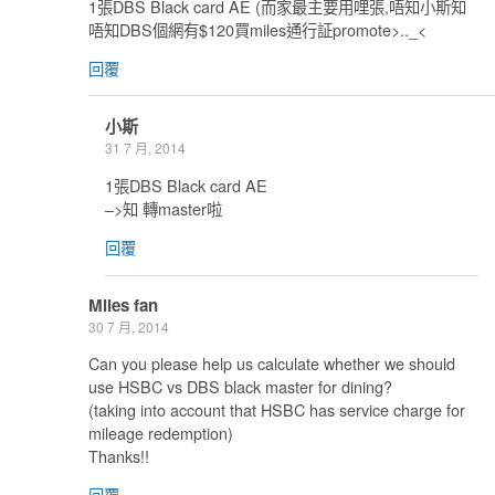
1張DBS Black card AE (而家最主要用哩張,唔知小斯知
唔知DBS個網有$120買miles通行証promote>.._<
回覆
小斯
31 7 月, 2014
1張DBS Black card AE
–>知 轉master啦
回覆
Miles fan
30 7 月, 2014
Can you please help us calculate whether we should
use HSBC vs DBS black master for dining?
(taking into account that HSBC has service charge for
mileage redemption)
Thanks!!
回覆