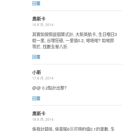
回覆
奧斯卡
16 8 月, 2014
其實如按照返個算式計, 大新英航卡, 生日嗰日3
蚊一里, 谷埋狂碌, 一里值0.2, 啱唔啱? 如啱即
等於, 找數全單八折.
回覆
小斯
17 8 月, 2014
@@ 0.2點計出黎?
回覆
奧斯卡
18 8 月, 2014
係我計錯咗, 係簽賬6元可得約值0.1的里數, 生