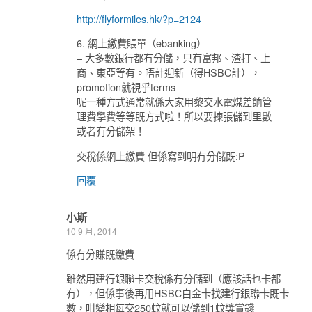
http://flyformiles.hk/?p=2124
6. 網上繳費賬單（ebanking）
– 大多數銀行都冇分儲，只有富邦、渣打、上
商、東亞等有。唔計迎新（得HSBC計），
promotion就視乎terms
呢一種方式通常就係大家用黎交水電煤差餉管
理費學費等等既方式啦！所以要揀張儲到里數
或者有分儲架！
交稅係網上繳費 但係寫到明冇分儲既:P
回覆
小斯
10 9 月, 2014
係冇分賺既繳費
雖然用建行銀聯卡交稅係冇分儲到（應該話乜卡都
冇），但係事後再用HSBC白金卡找建行銀聯卡既卡
數，咁變相每交250蚊就可以儲到1蚊獎賞錢