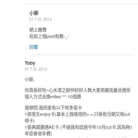
小斯
31 7 月, 2014
網上繳費
岩岩上個post有教-_-
回覆
Toby
31 7 月, 2014
小斯,
你真係好叻~心水清之餘仲好好人教大家用最抵最合適佢
個人方式去換miles ^^ 10個讚
我想問,我而家有以下咁多張卡
1張恆生enjoy卡(基本上我唔用的=.=,只係有分期又唔cut
得卡)
1張美國運通AE卡 (不過我有諗過今年10月cut卡,因為夠1
年佢會收年費)