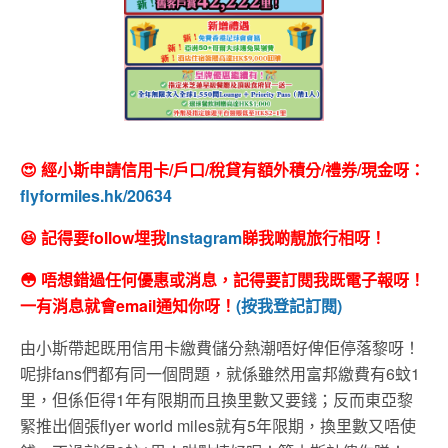
😍 經小斯申請信用卡/戶口/稅貸有額外積分/禮券/現金呀：
flyformiles.hk/20634
😆 記得要follow埋我
Instagram
睇我啲靚旅行相呀！
😳 唔想錯過任何優惠或消息，記得要訂閱我既電子報呀！
一有消息就會email通知你呀！
(按我登記訂閱)
由小斯帶起既用信用卡繳費儲分熱潮唔好俾佢停落黎呀！
呢排fans們都有同一個問題，就係雖然用富邦繳費有6蚊1
里，但係佢得1年有限期而且換里數又要錢；反而東亞黎
緊推出個張flyer world miles就有5年限期，換里數又唔使