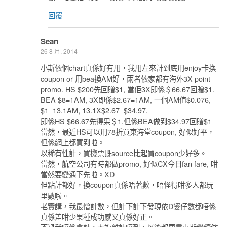
回覆
Sean
26 8 月, 2014
小斯依個chart真係好有用，我用左來計到底用enjoy卡換
coupon or 用bea換AM好，兩者依家都有海外3X point
promo. HS $200先回贈$1, 當佢3X即係＄66.67回贈$1.
BEA $8=1AM, 3X即係$2.67=1AM, 一個AM值$0.076,
$1=13.1AM, 13.1X$2.67=$34.97.
即係HS $66.67先得果＄1,但係BEA做到$34.97回贈$1
當然，最近HS可以用78折買東海堂coupon, 好似好平，
但係網上都買到啦。
以稀有性計，買機票既source比起買coupon少好多。
當然，航空公司有時都做promo, 好似CX今日fan fare, 咁
當然要變通下先啦。XD
但點計都好，換coupon真係唔著數，唔怪得咁多人都玩
里數啦。
老實講，我最憎計數，但計下計下發現依D婆仔數都唔係
真係差咁少果種成功感又真係好正。