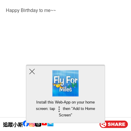
Happy Birthday to me~~
Install this Web-App on your home
screen: tap
then "Add to Home
Screen"
追蹤小斯
床後面係衣帽間