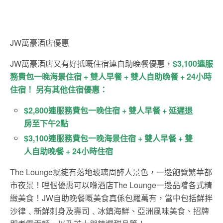
JW萬豪酒店優惠
JW萬豪酒店又有好抵嘅住宿連自助晚餐優惠，
$3,100連服
務費包一晚海景住宿 + 雙人早餐 + 雙人自助晚餐 + 24小時
住宿！ 另有其他住宿優惠：
$2,800連服務費包一晚住宿 + 雙人早餐 + 延遲退
房至下午2點
$3,100連服務費包一晚海景住宿 + 雙人早餐 + 雙
人自助晚餐 + 24小時住宿
The Lounge就
擁有落地玻璃周醉人景色，一邊飽覽繁華都
市夜景！
哩個優惠可以喺
酒店
The Lounge
一邊品嚐各式精
緻美食！JW自助晚餐嘅美食真係包羅萬有，
當中
包括鮮拌
沙律﹑新鮮
刺身及壽司﹑冰鎮海鮮、亞洲風味美食、招牌