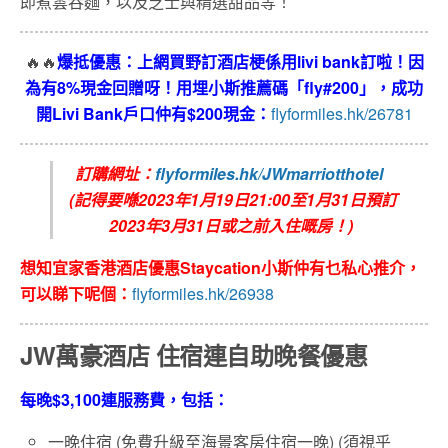
即煮雲吞麵，以及芝士與精選甜品等！
🔥🔥
爆抵優惠：上網買野訂酒店梗係用livi bank訂啦！因
為有8%現金回贈呀！用埋小斯推薦碼「fly#200」，成功
開Livi Bank戶口仲有$200現金：
flyformiles.hk/26781
訂購網址：
flyformiles.hk/JWmarriotthotel
(記得要喺2023年1月19日21:00至1月31日
預訂
2023年3月31日或之前入住嘅房！)
想知宜家香港酒店優惠Staycation小斯仲有乜私心推介，
可以睇下呢個：
flyformiles.hk/26938
JW萬豪酒店 住宿連自助晚餐優惠
每晚$3,100連服務費，包括：
一晚住宿 (免費升級至海景客房住宿一晚) (須視乎