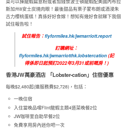
菜可以揀龍蝦扁意粉或者加錢食波士頓龍蝦配美國內布拉
斯加州8安士炭燒肉眼！最後甜品有栗子蒙布朗或酒浸朱
古力櫻桃蛋榚！真係好好食嫁！想知有幾好食就睇下我個
試住報告啦！
試住報告：
flyformiles.hk/jwmarriott.report
訂購網址：
flyformiles.hk/jwmarriotthk.lobstercation
(記
得係即日起
預訂2022年3月31或前嘅房！)
香港JW萬豪酒店 「Lobster-cation」住宿優惠
每晚$2,480起(連服務費$2,728)，包括：
一晚住宿
入住當晚品嚐Flint龍蝦主題4道菜晚餐2位
JW咖啡室自助早餐2位
免費享用房內迷你吧一次