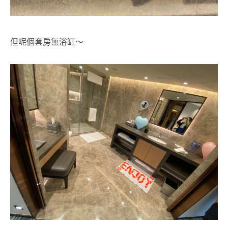
但呢個套房無浴缸～