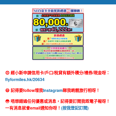
😍 經小斯申請信用卡/戶口/稅貸有額外積分/禮券/現金呀：
flyformiles.hk/20634
😆 記得要follow埋我
Instagram
睇我啲靚旅行相呀！
😳 唔想錯過任何優惠或消息，記得要訂閱我既電子報呀！
一有消息就會email通知你呀！
(按我登記訂閱)