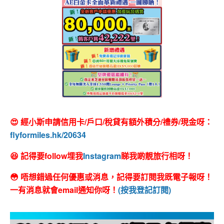
😍 經小斯申請信用卡/戶口/稅貸有額外積分/禮券/現金呀：
flyformiles.hk/20634
😆 記得要follow埋我
Instagram
睇我啲靚旅行相呀！
😳 唔想錯過任何優惠或消息，記得要訂閱我既電子報呀！
一有消息就會email通知你呀！
(按我登記訂閱)