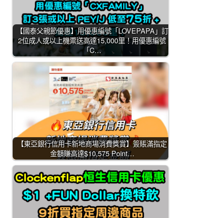
【國泰父親節優惠】用優惠編號「LOVEPAPA」訂
2位成人或以上機票送高達15,000里！用優惠編號
「C…
【東亞銀行信用卡新地商場消費獎賞】簽賬滿指定
金額賺高達$10,575 Point…