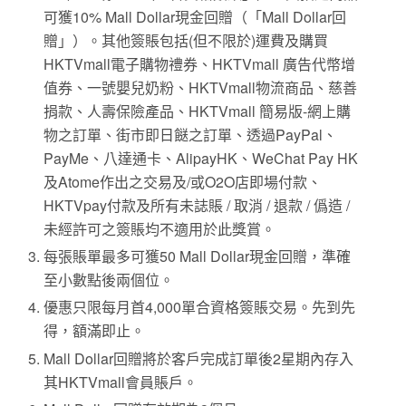
可獲10% Mall Dollar現金回贈（「Mall Dollar回
贈」）。其他簽賬包括(但不限於)運費及購買
HKTVmall電子購物禮券、HKTVmall 廣告代幣增
值券、一號嬰兒奶粉、HKTVmall物流商品、慈善
捐款、人壽保險產品、HKTVmall 簡易版-網上購
物之訂單、街市即日餸之訂單、透過PayPal、
PayMe、八達通卡、AlipayHK、WeChat Pay HK
及Atome作出之交易及/或O2O店即場付款、
HKTVpay付款及所有未誌賬 / 取消 / 退款 / 僞造 /
未經許可之簽賬均不適用於此獎賞。
每張賬單最多可獲50 Mall Dollar現金回贈，準確
至小數點後兩個位。
優惠只限每月首4,000單合資格簽賬交易。先到先
得，額滿即止。
Mall Dollar回贈將於客戶完成訂單後2星期內存入
其HKTVmall會員賬戶。