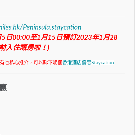
miles.hk/Peninsula.staycation
日00:00至1月15日預訂2023年1月28
前入住嘅房啦！)
小斯仲有乜私心推介，可以睇下呢個
香港酒店優惠Staycation
惠