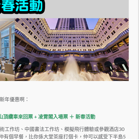
新年優惠啊：
+ 山頂纜車來回票 + 凌霄閣入場票 ＋ 新春活動
術工作坊、中國書法工作坊、模擬飛行體驗或參觀酒店30
機室，5選1！仲有個早餐，比你係大堂茶座打個卡，仲可以感受下半島5