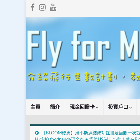
主頁
簡介
現金回贈卡
投資戶口
【BLOOM優惠】用小斯連結成功註冊及簽賬一次
HK$40 foodpanda現金券 + 價值US$4比特幣！仲有Bl