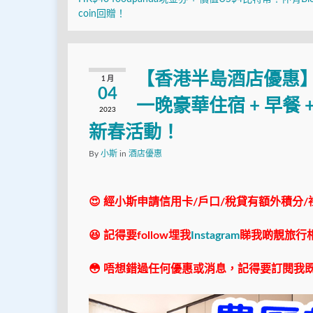
coin回贈！
【香港半島酒店優惠】
1 月
04
一晚豪華住宿 + 早餐 
2023
新春活動！
By
小斯
in
酒店優惠
😍 經小斯申請信用卡/戶口/稅貸有額外積分/
😆 記得要follow埋我
Instagram
睇我啲靚旅行
😳 唔想錯過任何優惠或消息，記得要訂閱我既