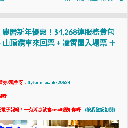
農曆新年優惠！$4,268連服務費包
+ 山頂纜車來回票 + 凌霄閣入場票 ＋
禮券/現金呀：
flyformiles.hk/20634
相呀！
電子報呀！一有消息就會email通知你呀！
(按我登記訂閱)