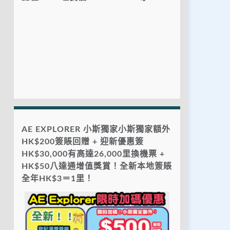
AE EXPLORER 小斯獨家小斯獨家額外
HK$200簽賬回贈 + 迎新優惠簽
HK$30,000有高達26,000里換機票 +
HK$50八達通增值獎賞！全新本地簽賬
全年HK$3＝1里！