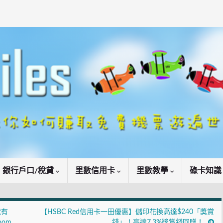
銀行戶口/稅貸
里數信用卡
里數教學
碌卡知
就有
【HSBC Red信用卡一田優惠】儲印花換高達$240「獎賞
oom
錢」！高達7.3%獎賞錢回贈！