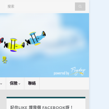
Search for:
識
保險
聯絡
記住LIKE 埋我個 FACEBOOK呀！