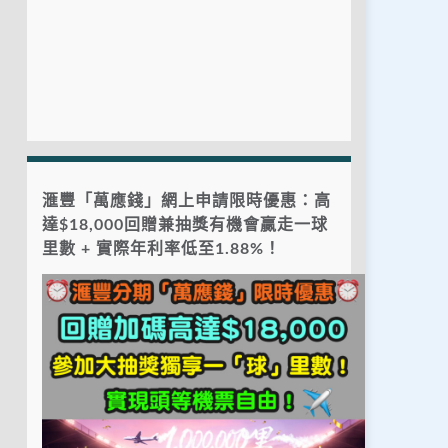
滙豐「萬應錢」網上申請限時優惠：高
達$18,000回贈兼抽獎有機會贏走一球
里數 + 實際年利率低至1.88%！