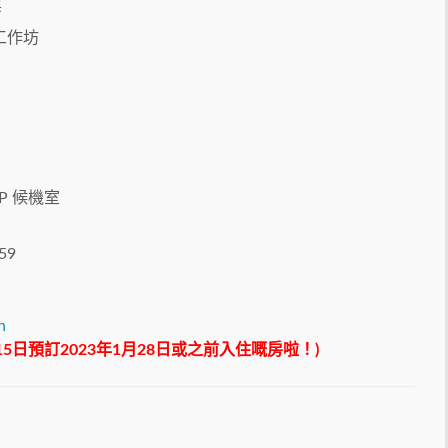
票
工作坊
IP 候機室
59
n
月15日預訂2023年1月28日或之前入住嘅房啦！)