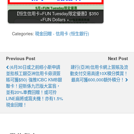
【恒生信用卡+FUN Tuesday限定優惠】$350
+FUN Dollars +…
Categories:
現金回贈 - 信用卡 (恒生銀行)
Previous Post
Next Post
(6月30日或之前經小斯申請
建行(亞洲)信用卡網上簽賬及流
並批核工銀亞洲信用卡毋須簽
動支付交易高達10X積分獎賞！
賬可獲$50) 強推ICBC KMB銀
最高可獲600,000額外積分！
聯卡！迎新係九巴版大富翁，
並有20%車費回贈！或可拎
LINE麻將或窩夫機！亦有1.5%
現金回贈！