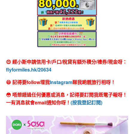
😍 經小斯申請信用卡/戶口/稅貸有額外積分/禮券/現金呀：
flyformiles.hk/20634
😆 記得要follow埋我
Instagram
睇我啲靚旅行相呀！
😳 唔想錯過任何優惠或消息，記得要訂閱我既電子報呀！
一有消息就會email通知你呀！
(按我登記訂閱)