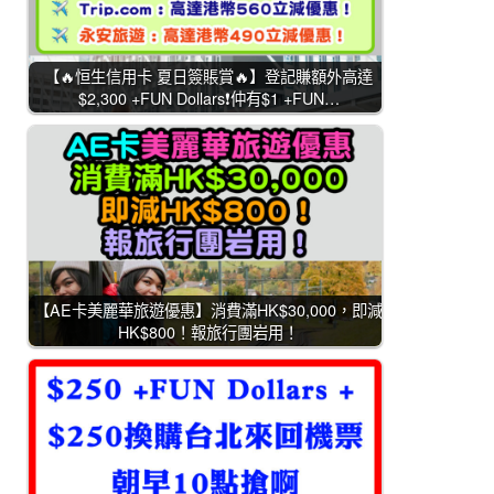
【🔥恒生信用卡 夏日簽賬賞🔥】登記賺額外高達
$2,300 +FUN Dollars❗仲有$1 +FUN…
【AE卡美麗華旅遊優惠】消費滿HK$30,000，即減
HK$800！報旅行團岩用！