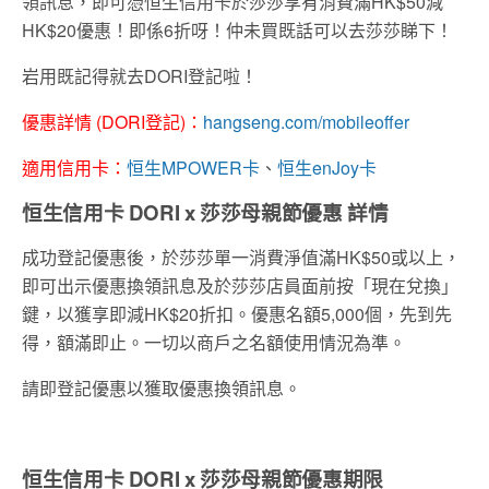
領訊息，即可憑恒生信用卡於莎莎享有消費滿HK$50減
HK$20優惠！即係6折呀！仲未買既話可以去莎莎睇下！
岩用既記得就去DORI登記啦！
優惠詳情 (DORI登記)：
hangseng.com/mobileoffer
適用信用卡：
恒生MPOWER卡
、
恒生enJoy卡
恒生信用卡 DORI x 莎莎母親節優惠 詳情
成功登記優惠後，於莎莎單一消費淨值滿HK$50或以上，
即可出示優惠換領訊息及於莎莎店員面前按「現在兌換」
鍵，以獲享即減HK$20折扣。優惠名額5,000個，先到先
得，額滿即止。一切以商戶之名額使用情況為準。
請即登記優惠以獲取優惠換領訊息。
恒生信用卡 DORI x 莎莎母親節優惠期限