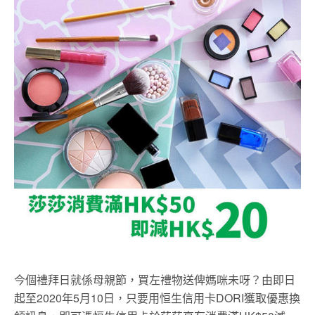
今個禮拜日就係母親節，買左禮物送俾媽咪未呀？由即日
起至2020年5月10日，只要用恒生信用卡DORI獲取優惠換