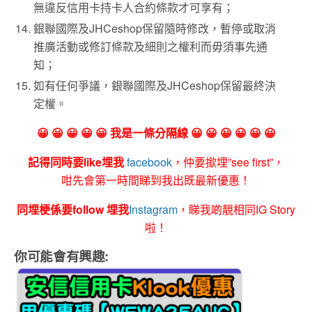
無違反信用卡持卡人合約條款才可享有；
銀聯國際及
JHCeshop
保留隨時修改，暫停或取消
推廣活動或修訂條款及細則之權利而毋須事先通
知；
如有任何爭議，銀聯國際及
JHCeshop
保留最終決
定權。
😀 😀 😀 😀 😀 我是一條分隔線 😀 😀 😀 😀 😀 😀
記得同時要like埋我
facebook
，仲要撳埋”see first”，
咁先會第一時間睇到我出既最新優惠！
同埋梗係要follow 埋我
Instagram
，睇我啲靚相同IG Story
啦！
你可能會有興趣: