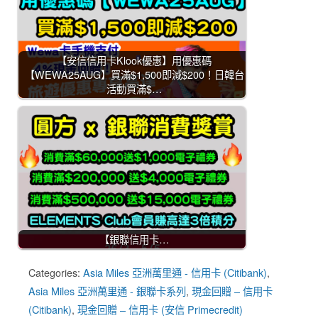
【安信信用卡Klook優惠】用優惠碼
【WEWA25AUG】買滿$1,500即減$200！日韓台
活動買滿$…
【銀聯信用卡…
Categories:
Asia Miles 亞洲萬里通 - 信用卡 (Citibank)
,
Asia Miles 亞洲萬里通 - 銀聯卡系列
,
現金回贈 – 信用卡
(Citibank)
,
現金回贈 – 信用卡 (安信 Primecredit)