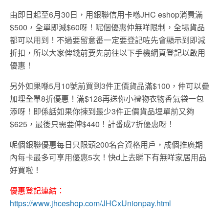
由即日起至6月30日，用銀聯信用卡喺JHC eshop消費滿
$500，全單即減$60呀！呢個優惠仲無咩限制，全場貨品
都可以用到！不過要留意番一定要登記咗先會顯示到即減
折扣，所以大家俾錢前要先前往以下手機網頁登記以啟用
優惠！
另外如果喺5月10號前買到3件正價貨品滿$100，仲可以疊
加埋全單8折優惠！滿$128再送你小禮物衣物香氣袋一包
添呀！即係話如果你揀到最少3件正價貨品埋單前又夠
$625，最後只需要俾$440！計番成7折優惠呀！
呢個銀聯優惠每日只限頭200名合資格用戶，成個推廣期
內每卡最多可享用優惠5次！快d上去睇下有無咩家居用品
好買啦！
優惠登記連結：
https://www.jhceshop.com/JHCxUnionpay.html