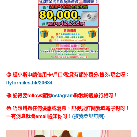
😍 經小斯申請信用卡/戶口/稅貸有額外積分/禮券/現金呀：
flyformiles.hk/20634
😆 記得要follow埋我
Instagram
睇我啲靚旅行相呀！
😳 唔想錯過任何優惠或消息，記得要訂閱我既電子報呀！
一有消息就會email通知你呀！
(按我登記訂閱)