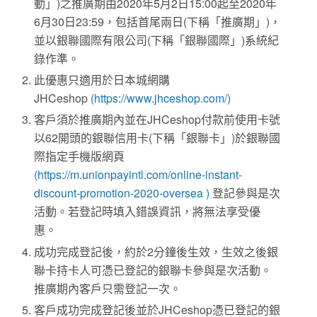
動」
)
之推廣期由
2020
年
5
月
2
日
15:00
起至
2020
年
6
月
30
日
23:59
，包括首尾兩日
(
下稱「推廣期」
)
，
並以銀聯國際有限公司
(
下稱「銀聯國際」
)
系統紀
錄作準。
此優惠只適用於日本城網購
JHCeshop
(https://www.jhceshop.com/)
客戶須於推廣期內並在
JHCeshop
付款前使用卡號
以
62
開頭的銀聯信用卡
(
下稱「銀聯卡」
)
於銀聯國
際指定手機版網頁
(https://m.unionpayintl.com/online-instant-
discount-promotion-2020-oversea )
登記參與是次
活動。若登記時填入錯誤資訊，將無法享受優
惠。
成功完成登記後，約於
2
分鐘後生效，生效之後銀
聯卡持卡人可憑已登記的銀聯卡參與是次活動。
推廣期內客戶只需登記一次。
客戶成功完成登記後並於
JHCeshop
憑已登記的銀