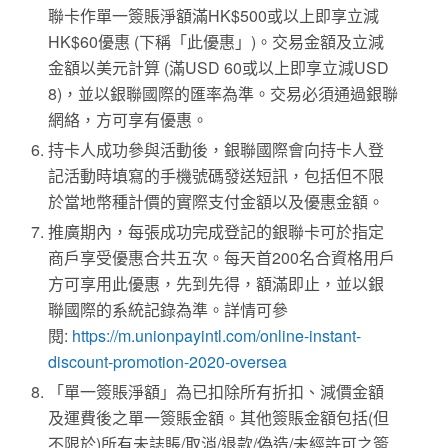
聯卡作單一簽賬淨額滿
HK$500
或以上即享立減
HK$60
優惠
(
下稱「此優惠」
)
。交易金額及立減
金額以美元計算
(
滿
USD 60
或以上即享立減
USD
8)
，並以銀聯國際的匯率為準。交易必須通過銀聯
網絡，方可享有優惠。
持卡人成功參與活動後，銀聯國際會向持卡人登
記活動時填寫的手機號碼發送短訊，包括但不限
於當地幣種計價的實際支付金額以及優惠金額。
推廣期內，每張成功完成登記的銀聯卡可於指定
商戶享受優惠合共五次。每天首
200
名合資格用戶
方可享用此優惠，先到先得，額滿即止，並以銀
聯國際的系統記錄為準。詳情可參
閱
:
https://m.unionpayintl.com/online-instant-
discount-promotion-2020-oversea
「單一簽賬淨額」為已扣除所有折扣、減價金額
及運費後之單一簽賬金額。其他簽賬金額包括
(
但
不限於
)
所有未誌賬
/
取消
/
退款
/
偽造
/
未經許可之簽