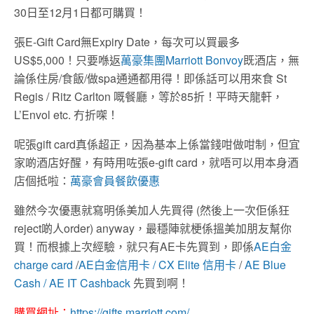
30日至12月1日都可購買！
張E-Gift Card無Expiry Date，每次可以買最多
US$5,000！只要喺返
萬豪集團Marriott Bonvoy
既酒店，無
論係住房/食飯/做spa通通都用得！即係話可以用來食 St
Regis / Ritz Carlton 嘅餐廳，等於85折！平時天龍軒，
L’Envol etc. 冇折㗎！
呢張gift card真係超正，因為基本上係當錢咁做咁制，但宜
家啲酒店好醒，有時用咗張e-gift card，就唔可以用本身酒
店個抵啦：
萬豪會員餐飲優惠
雖然今次優惠就寫明係美加人先買得 (然後上一次佢係狂
reject啲人order) anyway，最穩陣就梗係搵美加朋友幫你
買！而根據上次經驗，就只有AE卡先買到，即係
AE白金
charge card
/
AE白金信用卡 /
CX Elite 信用卡
/
AE Blue
Cash /
AE IT Cashback
先買到啊！
購買網址：
https://gifts.marriott.com/