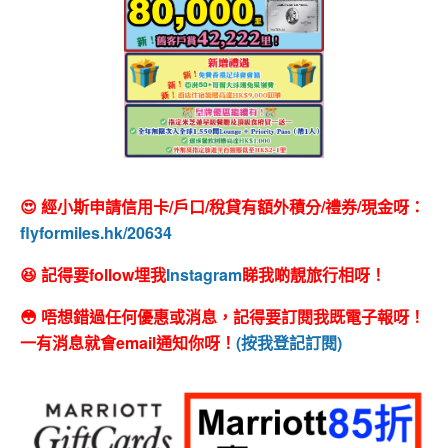
😍 經小斯申請信用卡/戶口/稅貸有額外積分/禮券/現金呀：
flyformiles.hk/20634
😆 記得要follow埋我
Instagram
睇我啲靚旅行相呀！
😳 唔想錯過任何優惠或消息，記得要訂閱我既電子報呀！
一有消息就會email通知你呀！
(按我登記訂閱)