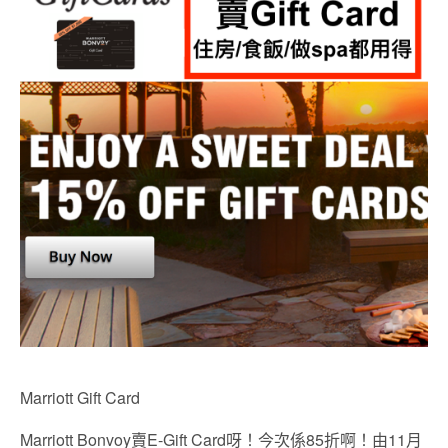
Marriott Gift Card
Marriott Bonvoy賣E-Gift Card呀！今次係85折啊！由11月