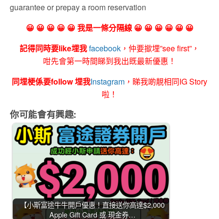
guarantee or prepay a room reservation
😀 😀 😀 😀 😀 我是一條分隔線 😀 😀 😀 😀 😀 😀
記得同時要like埋我
facebook
，仲要撳埋”see first”，
咁先會第一時間睇到我出既最新優惠！
同埋梗係要follow 埋我
Instagram
，睇我啲靚相同IG Story
啦！
你可能會有興趣:
【小斯富途牛牛開戶優惠！直接送你高達$2,000
Apple Gift Card 或 現金券…