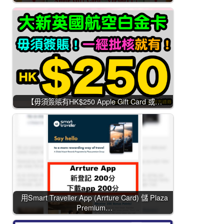
【毋須簽賬有HK$250 Apple Gift Card 或…
用Smart Traveller App (Arrture Card) 儲 Plaza
Premium…