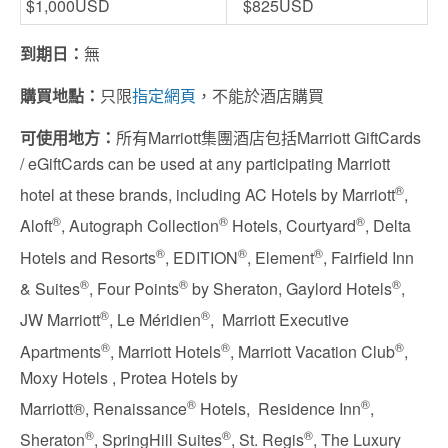
$1,000USD
$825USD
到期日：
無
購買地點：
只限
指定網頁
，不能於酒店購買
可使用地方：
所有Marriott集團酒店包括Marriott GiftCards
/ eGiftCards can be used at any participating Marriott
®
hotel at these brands, including AC Hotels by Marriott
,
®
®
®
Aloft
, Autograph Collection
Hotels, Courtyard
, Delta
®
®
®
Hotels and Resorts
, EDITION
, Element
, Fairfield Inn
®
®
®
& Suites
, Four Points
by Sheraton, Gaylord Hotels
,
®
®
JW Marriott
, Le Méridien
, Marriott Executive
®
®
®
Apartments
, Marriott Hotels
, Marriott Vacation Club
,
Moxy Hotels , Protea Hotels by
®
®
Marriott®, Renaissance
Hotels, Residence Inn
,
®
®
®
Sheraton
, SpringHill Suites
, St. Regis
, The Luxury