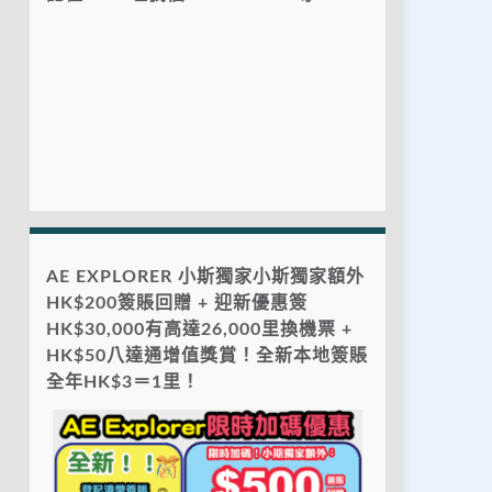
AE EXPLORER 小斯獨家小斯獨家額外
HK$200簽賬回贈 + 迎新優惠簽
HK$30,000有高達26,000里換機票 +
HK$50八達通增值獎賞！全新本地簽賬
全年HK$3＝1里！