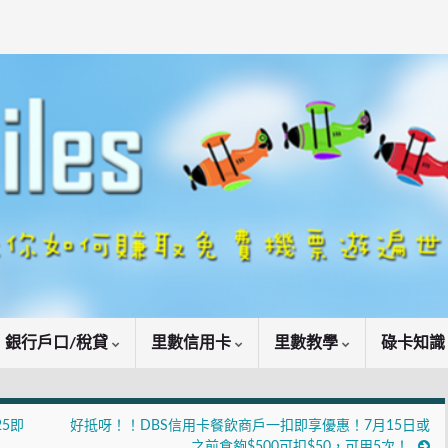
銀行戶口/稅貸
里數信用卡
里數教學
碌卡知
25即
好抵呀！！DBS信用卡餐飲商戶一扣即享優惠！7月15日或
之前食夠$500可扣$50，可用5次！