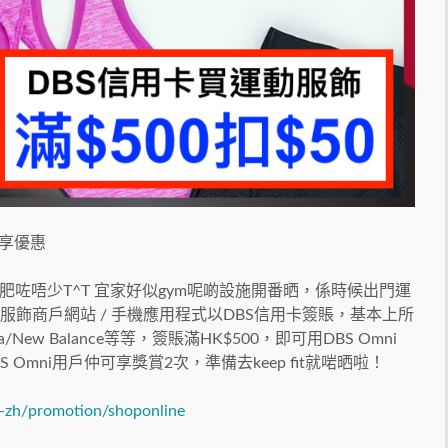
即享優惠
咗唔少T^T 宜家好似gym呢啲設施開番晒，係時候出門運
動服飾商戶網站 / 手機應用程式以DBS信用卡簽賬，基本上所
/New Balance等等，簽賬滿HK$500，即可用DBS Omni
Omni用戶仲可享獎賞2次，準備去keep fit就啱晒啦！
-zh/promotion/shoponline