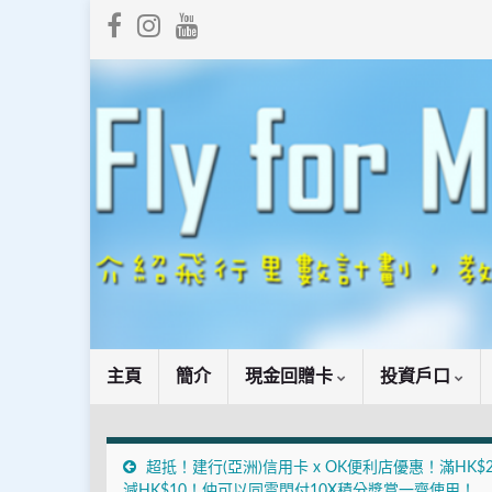
主頁
簡介
現金回贈卡
投資戶口
超抵！建行(亞洲)信用卡 x OK便利店優惠！滿HK$
減HK$10！仲可以同雲閃付10X積分獎賞一齊使用！