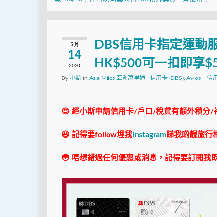
DBS信用卡指定運動
5 月
14
HK$500可一扣即享
2020
By
小斯
in
Asia Miles 亞洲萬里通 - 信用卡 (DBS)
,
Avios – 信
😍 經小斯申請信用卡/戶口/稅貸有額外積分/
😆 記得要follow埋我
Instagram
睇我啲靚旅行
😳 唔想錯過任何優惠或消息，記得要訂閱我既