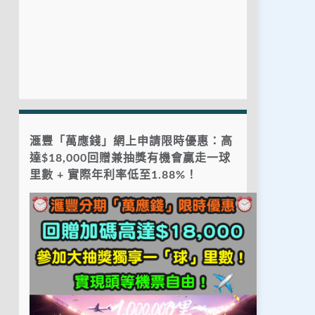
滙豐「萬應錢」網上申請限時優惠：高
達$18,000回贈兼抽獎有機會贏走一球
里數 + 實際年利率低至1.88%！