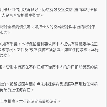
信用卡戶口信用狀況良好、仍然有效及無欠繳 (概由本行全權
卡人是否合資格獲享獎賞。
交易紀錄全權酌情決定。如持卡人的交易紀錄與本行的紀錄不
束力。
本。如有爭議，本行保留權利要求持卡人提供有關簽賬存根正
簽賬存根、文件及/或證據將不獲發還。如就任何簽賬，本行
為準。
規定，否則本行將在不作通知下從持卡人的戶口扣除獎賞的價
何查詢、投訴或因有關商戶未能提供貨品或服務而引致任何損
毋須負上任何責任。
或終止本推廣。本行的決定為最終決定。