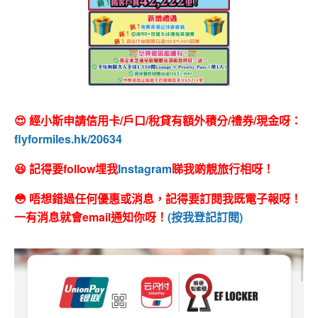
😍 經小斯申請信用卡/戶口/稅貸有額外積分/禮券/現金呀：
flyformiles.hk/20634
😆 記得要follow埋我
Instagram
睇我啲靚旅行相呀！
😳 唔想錯過任何優惠或消息，記得要訂閱我既電子報呀！
一有消息就會email通知你呀！
(按我登記訂閱)