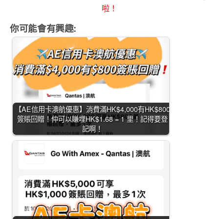
啦！
你可能會有興趣:
【AE信用卡澳航優惠】消費滿HK$4,000有HK$800
簽賬回贈！仲可以賺埋HK$1.68 = 1 里！記得要登
記啊！