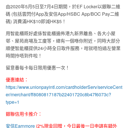
由2020年5月5日至7月4日期間，於EF Locker以銀聯二維
碼 (包括雲閃付App及安信App/HSBC App/BOC Pay二維
碼) 消費滿HK$10即減HK$5！
用智能櫃既好處係智能櫃遍佈港九新界離島、各大小屋
邨、屋苑商場及工廈等，總有一個喺你附近，同時大部分
順便智能櫃提供24小時全日取件服務，咁就唔怕過左營業
時間拎唔到件啦！
留意番每卡每日限用優惠一次！
優惠連結：
https://www.unionpayintl.com/cardholderServ/serviceCent
er/merchant/ff8080817187b22401720c8b47f6073c?
type=1
銀聯信用卡推介：
安信Earnmore
(2%現金回贈，今日最後一日申請有額外