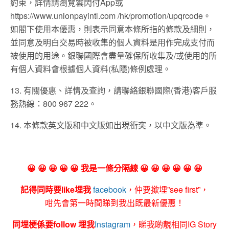
約束，詳情請瀏覽雲閃付App或
https://www.unionpayintl.com /hk/promotion/upqrcode。
如閣下使用本優惠，則表示同意本條所指的條款及細則，
並同意及明白交易時被收集的個人資料是用作完成支付而
被使用的用途。銀聯國際會盡量確保所收集及/或使用的所
有個人資料會根據個人資料(私隱)條例處理。
13. 有關優惠、詳情及查詢，請聯絡銀聯國際(香港)客戶服
務熱線：800 967 222。
14. 本條款英文版和中文版如出現衝突，以中文版為準。
😀 😀 😀 😀 😀 我是一條分隔線 😀 😀 😀 😀 😀 😀
記得同時要like埋我
facebook
，仲要撳埋”see first”，
咁先會第一時間睇到我出既最新優惠！
同埋梗係要follow 埋我
Instagram
，睇我啲靚相同IG Story